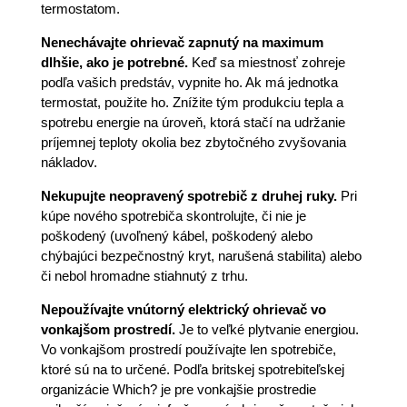
termostatom.
Nenechávajte ohrievač zapnutý na maximum
dlhšie, ako je potrebné.
Keď sa miestnosť zohreje
podľa vašich predstáv, vypnite ho. Ak má jednotka
termostat, použite ho. Znížite tým produkciu tepla a
spotrebu energie na úroveň, ktorá stačí na udržanie
príjemnej teploty okolia bez zbytočného zvyšovania
nákladov.
Nekupujte neopravený spotrebič z druhej ruky.
Pri
kúpe nového spotrebiča skontrolujte, či nie je
poškodený (uvoľnený kábel, poškodený alebo
chýbajúci bezpečnostný kryt, narušená stabilita) alebo
či nebol hromadne stiahnutý z trhu.
Nepoužívajte vnútorný elektrický ohrievač vo
vonkajšom prostredí.
Je to veľké plytvanie energiou.
Vo vonkajšom prostredí používajte len spotrebiče,
ktoré sú na to určené. Podľa britskej spotrebiteľskej
organizácie Which? je pre vonkajšie prostredie