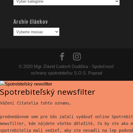
článkov
Archív článkov
Archív
článkov
© 2020 Mgr. Dávid Ľudovít Godiška - Spoločnosť
ochrany spotrebiteľov S.O.S. Poprad
Spotrebiteľský newsfilter
Vážení čitatelia tohto oznamu,
prednedávnom sme pre Vás začali vydávať online Spotrebit
mewsfilter, kde nájdete všetko
dôležité, čo by ste ako m
spotrebitelia mali vedieť, aby ste nesadli na lep
podvod