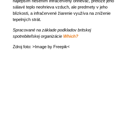
najlepším riešením infračervený ohrievač, pretože jeho
sálavé teplo neohrieva vzduch, ale predmety v jeho
blízkosti, a infračervené žiarenie využíva na zníženie
tepelných strát.
Spracované na základe podkladov britskej
spotrebiteľskej organizácie
Which?
Zdroj foto: >Image by Freepik<