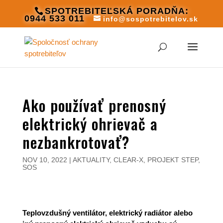
SPOTREBITEĽSKÁ PORADŇA:
0944 533 011
info@sospotrebitelov.sk
Ako používať prenosný
elektrický ohrievač a
nezbankrotovať?
NOV 10, 2022
|
AKTUALITY
,
CLEAR-X
,
PROJEKT STEP
,
SOS
Teplovzdušný ventilátor, elektrický radiátor alebo