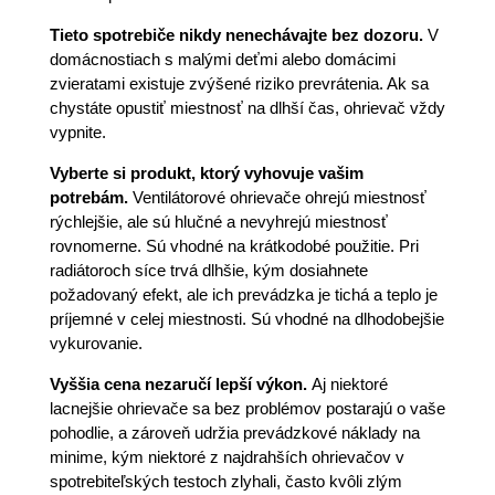
Tieto spotrebiče nikdy nenechávajte bez dozoru.
V
domácnostiach s malými deťmi alebo domácimi
zvieratami existuje zvýšené riziko prevrátenia. Ak sa
chystáte opustiť miestnosť na dlhší čas, ohrievač vždy
vypnite.
Vyberte si produkt, ktorý vyhovuje vašim
potrebám.
Ventilátorové ohrievače ohrejú miestnosť
rýchlejšie, ale sú hlučné a nevyhrejú miestnosť
rovnomerne. Sú vhodné na krátkodobé použitie. Pri
radiátoroch síce trvá dlhšie, kým dosiahnete
požadovaný efekt, ale ich prevádzka je tichá a teplo je
príjemné v celej miestnosti. Sú vhodné na dlhodobejšie
vykurovanie.
Vyššia cena nezaručí lepší výkon.
Aj niektoré
lacnejšie ohrievače sa bez problémov postarajú o vaše
pohodlie, a zároveň udržia prevádzkové náklady na
minime, kým niektoré z najdrahších ohrievačov v
spotrebiteľských testoch zlyhali, často kvôli zlým