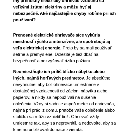
iný prenosný elektrický ohrievač vzduchu sú
veľkými žrútmi elektriny a môžu byť aj
nebezpečné. Aké najčastejšie chyby robíme pri ich
používaní?
Prenosné elektrické ohrievače síce vykúria
miestnosť rýchlo a intenzívne, ale spotrebujú aj
veľa elektrickej energie.
Preto by sa mali používať
šetrne a premyslene. Dôležité je tiež dbať na
bezpečnosť a nezvyšovať riziko požiaru.
Neumiestňujte ich príliš blízko nábytku alebo
iných, najmä horľavých predmetov.
Je absolútne
nevyhnutné, aby boli ohrievače umiestnené v
dostatočnej vzdialenosti od záclon, nábytku alebo
papierov, a nikdy sa nepoužívali na sušenie
oblečenia. Vždy si sadnite aspoň meter od ohrievača,
najmä pri práci z domu, pretože vaše oblečenie alebo
stolička sa môžu vznietiť tiež. Ohrievač vždy
umiestnite tak, aby sa neprevrátil, a nedovoľte, aby sa
k nemu približovali domáce zvieratá.