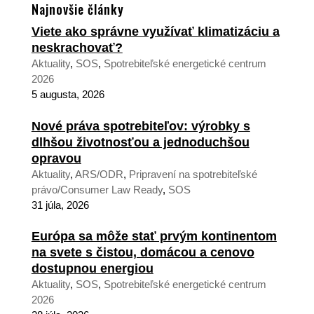
Najnovšie články
Viete ako správne využívať klimatizáciu a
neskrachovať?
Aktuality
,
SOS
,
Spotrebiteľské energetické centrum
2026
5 augusta, 2026
Nové práva spotrebiteľov: výrobky s
dlhšou životnosťou a jednoduchšou
opravou
Aktuality
,
ARS/ODR
,
Pripravení na spotrebiteľské
právo/Consumer Law Ready
,
SOS
31 júla, 2026
Európa sa môže stať prvým kontinentom
na svete s čistou, domácou a cenovo
dostupnou energiou
Aktuality
,
SOS
,
Spotrebiteľské energetické centrum
2026