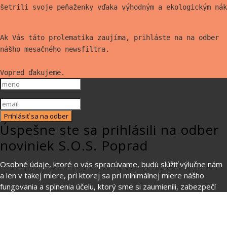
šetrili svoje peňaženky vďaka výhodným a ekologickým nák
Ak Vás táto prolematika zaujíma, prihláste na na odber
nášho mesačného newsfiltra.
Vopred ďakujeme.
Prihlásiť sa na odber
Úspešne ste sa prihlásili na odber
noviniek S.O.S. Poprad
Osobné údaje, ktoré o vás spracúvame, budú slúžiť výlučne nám
a len v takej miere, pri ktorej sa pri minimálnej miere nášho
fungovania a splnenia účelu, ktorý sme si zaumienili, zabezpečí
Vaša maximálna ochrana. Viac informácií
na tomto odkaze
Používame cookies aby sme pre vás zabezpečili ten najlepší
zážitok z našich webových stránok. Ak budete pokračovať v