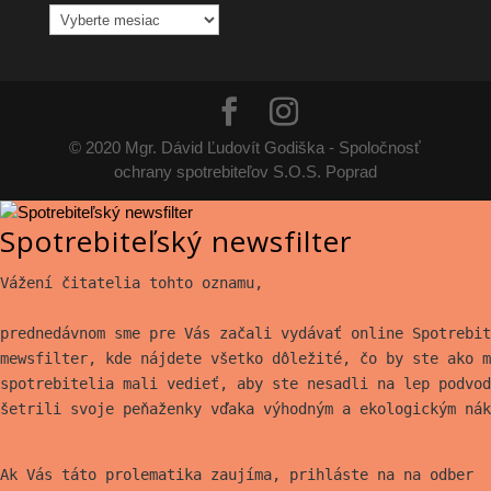
Archív
článkov
© 2020 Mgr. Dávid Ľudovít Godiška - Spoločnosť
ochrany spotrebiteľov S.O.S. Poprad
Spotrebiteľský newsfilter
Vážení čitatelia tohto oznamu,
prednedávnom sme pre Vás začali vydávať online Spotrebit
mewsfilter, kde nájdete všetko
dôležité, čo by ste ako m
spotrebitelia mali vedieť, aby ste nesadli na lep
podvod
šetrili svoje peňaženky vďaka výhodným a ekologickým nák
Ak Vás táto prolematika zaujíma, prihláste na na odber