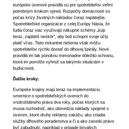
európske úverové pravidlá sú pre spotrebiteľov veľmi
potrebným krokom vpred. Rozpočty domácností sú
počas krízy životných nákladov čoraz napätejšie.
Spotrebiteľské organizácie z celej Európy hlásia, že
ľudia čoraz viac využívajú nákupné schémy „kúp
teraz, zaplatíš neskôr“, aby boli schopní svoje účty
platiť včas. Tieto riskantné riešenia však môžu
spotrebiteľov rýchlo dostať do dlhovej špirály. Nové
pravidlá im tak ponúknu mimoriadne dôležitú ochranu,
ktorá im pomôže vyhnúť sa takýmto situáciám v
budúcnosti.
Ďalšie kroky:
Európske krajiny majú teraz na implementáciu
smernice o spotrebiteľských úveroch do
vnútroštátneho práva dva roky, počas ktorých sa
musia rozhodnúť, ako obmedzia náklady spojené s
úverom, ktoré druhy reklamy zakážu, ako zriadia
služby dlhového poradenstva a či a ako zavedú právo
byť zabudnutý, napríklad v prípade bývalých