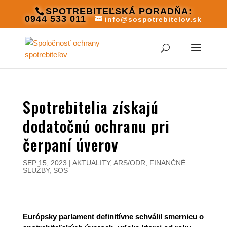
SPOTREBITEĽSKÁ PORADŇA:
0944 533 011
info@sospotrebitelov.sk
Spotrebitelia získajú
dodatočnú ochranu pri
čerpaní úverov
SEP 15, 2023
|
AKTUALITY
,
ARS/ODR
,
FINANČNÉ
SLUŽBY
,
SOS
Európsky parlament definitívne schválil smernicu o