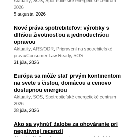
Aktuality
,
SOS
,
Spotrebiteľské energetické centrum
2026
5 augusta, 2026
Nové práva spotrebiteľov: výrobky s
dlhšou životnosťou a jednoduchšou
opravou
Aktuality
,
ARS/ODR
,
Pripravení na spotrebiteľské
právo/Consumer Law Ready
,
SOS
31 júla, 2026
Európa sa môže stať prvým kontinentom
na svete s čistou, domácou a cenovo
dostupnou energiou
Aktuality
,
SOS
,
Spotrebiteľské energetické centrum
2026
28 júla, 2026
Ako sa vyhnúť žalobe za ohováranie pri
negatívnej recenzii