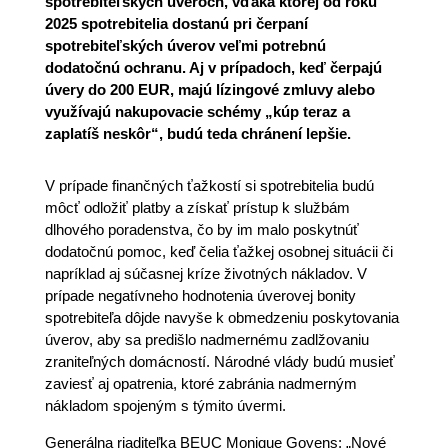
spotrebiteľských úveroch, vďaka ktorej od roku
2025 spotrebitelia dostanú pri čerpaní
spotrebiteľských úverov veľmi potrebnú
dodatočnú ochranu. Aj v prípadoch, keď čerpajú
úvery do 200 EUR, majú lízingové zmluvy alebo
využívajú nakupovacie schémy „kúp teraz a
zaplatíš neskôr“, budú teda chránení lepšie.
V prípade finančných ťažkostí si spotrebitelia budú
môcť odložiť platby a získať prístup k službám
dlhového poradenstva, čo by im malo poskytnúť
dodatočnú pomoc, keď čelia ťažkej osobnej situácii či
napríklad aj súčasnej kríze životných nákladov. V
prípade negatívneho hodnotenia úverovej bonity
spotrebiteľa dôjde navyše k obmedzeniu poskytovania
úverov, aby sa predišlo nadmernému zadlžovaniu
zraniteľných domácností. Národné vlády budú musieť
zaviesť aj opatrenia, ktoré zabránia nadmerným
nákladom spojeným s týmito úvermi.
Generálna riaditeľka BEUC Monique Goyens: „Nové