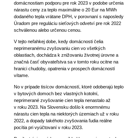
domácnostiam podporu pre rok 2023 v podobe určenia
nárastu ceny za teplo maximálne o 20 Eur na MWh
dodaného tepla vrátane DPH, v porovnaní s naposledy
Úradom pre reguláciu sieťových odvetví pre rok 2022
schválenou alebo určenou cenou.
V tejto neľahkej dobe, kedy domácnosti čelia
neprimeranému zvyšovaniu cien vo všetkých
oblastiach, dochádza k znižovaniu životnej úrovne a
značná časť obyvateľstva sa v tomto roku ocitne na
hranici chudoby, opatrenia v prospech domácností
vítame.
No v prípade tisícov domácností, ktoré odoberajú teplo
v bytových domoch bez vlastných kotolní,
neprimerané zvyšovanie cien tepla nenastalo až
v roku 2023. Na Slovensku došlo k enormnému
nárastu cien tepla na niektorých územiach už v roku
2022, a dopady takéhoto zvyšovania ľudia reálne
pocítia pri vyúčtovaní v roku 2023.