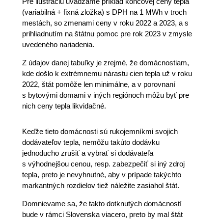
Pre ilustráciu uvádzame príklad koncovej ceny tepla
(variabilná + fixná zložka) s DPH na 1 MWh v troch
mestách, so zmenami ceny v roku 2022 a 2023, a s
prihliadnutím na štátnu pomoc pre rok 2023 v zmysle
uvedeného nariadenia.
Z údajov danej tabuľky je zrejmé, že domácnostiam,
kde došlo k extrémnemu nárastu cien tepla už v roku
2022, štát pomôže len minimálne, a v porovnaní
s bytovými domami v iných regiónoch môžu byť pre
nich ceny tepla likvidačné.
Keďže tieto domácnosti sú rukojemníkmi svojich
dodávateľov tepla, nemôžu takúto dodávku
jednoducho zrušiť a vybrať si dodávateľa
s výhodnejšou cenou, resp. zabezpečiť si iný zdroj
tepla, preto je nevyhnutné, aby v prípade takýchto
markantných rozdielov tiež náležite zasiahol štát.
Domnievame sa, že takto dotknutých domácností
bude v rámci Slovenska viacero, preto by mal štát