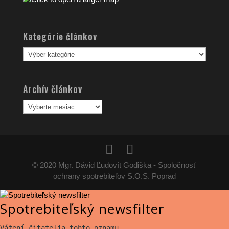
Kategórie článkov
Kategórie
článkov
Archív článkov
Archív
článkov
© 2020 Mgr. Dávid Ľudovít Godiška - Spoločnosť
ochrany spotrebiteľov S.O.S. Poprad
Spotrebiteľský newsfilter
Vážení čitatelia tohto oznamu,