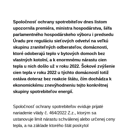
Spoločnosť ochrany spotrebiteľov dnes listom
upozornila premiéra, ministra hospodárstva, šéfa
parlamentného hospodárskeho výboru i predsedu
Úradu pre reguláciu sieťových odvetví na veľkú
skupinu zraniteľných odberateľov, domácnosti,
ktoré odoberajú teplo v bytových domoch bez
vlastných kotolní, a k enormnému nárastu cien
tepla u nich došlo už v roku 2022. Šokové zvýšenie
cien tepla v roku 2022 u týchto domácností totiž
ostáva doteraz bez reakcie štátu, čím dochádza k
ekonomickému znevýhodneniu tejto konkrétnej
skupiny spotrebiteľov energií.
Spoločnosť ochrany spotrebiteľov eviduje prijaté
nariadenie vlády č. 464/2022 Z.z., ktorým sa
ustanovuje limit nárastu schválenej alebo určenej ceny
tepla, a na základe ktorého štát poskytol