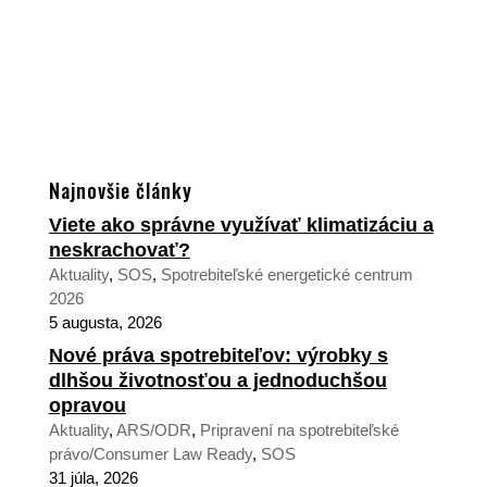
Najnovšie články
Viete ako správne využívať klimatizáciu a
neskrachovať?
Aktuality
,
SOS
,
Spotrebiteľské energetické centrum
2026
5 augusta, 2026
Nové práva spotrebiteľov: výrobky s
dlhšou životnosťou a jednoduchšou
opravou
Aktuality
,
ARS/ODR
,
Pripravení na spotrebiteľské
právo/Consumer Law Ready
,
SOS
31 júla, 2026