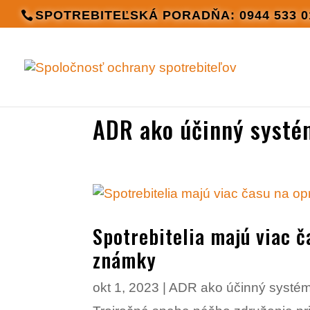
SPOTREBITEĽSKÁ PORADŇA: 0944 533 0
ADR ako účinný systé
Spotrebitelia majú viac č
známky
okt 1, 2023
|
ADR ako účinný systém