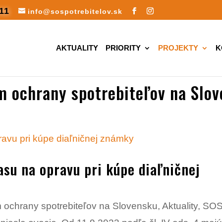
11
info@sospotrebitelov.sk
AKTUALITY
PRIORITY
PROJEKTY
K
m ochrany spotrebiteľov na Slo
asu na opravu pri kúpe diaľničnej
 ochrany spotrebiteľov na Slovensku
,
Aktuality
,
SO