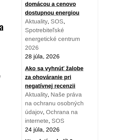
domácou a cenovo
dostupnou energiou
Aktuality
,
SOS
,
a
Spotrebiteľské
energetické centrum
2026
28 júla, 2026
Ako sa vyhnúť žalobe
e
za ohováranie pri
negatívnej recenzii
Aktuality
,
Naše práva
na ochranu osobných
údajov
,
Ochrana na
internete
,
SOS
24 júla, 2026