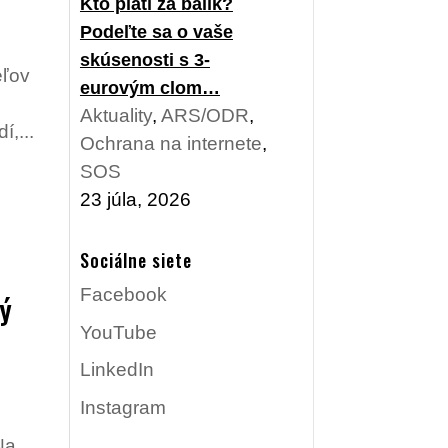
Kto platí za balík?
Podeľte sa o vaše
skúsenosti s 3-
eľov
eurovým clom…
Aktuality
,
ARS/ODR
,
í,...
Ochrana na internete
,
SOS
23 júla, 2026
Sociálne siete
Facebook
ný
YouTube
LinkedIn
Instagram
Na