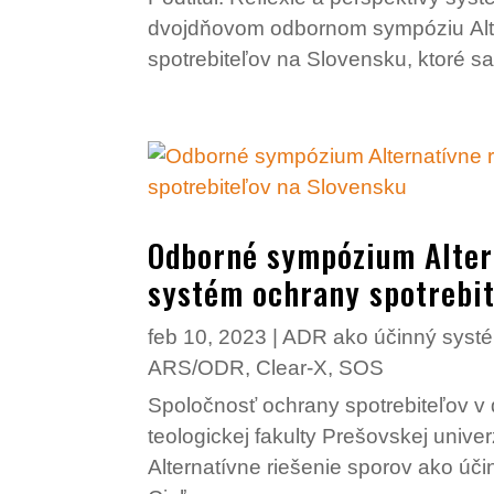
dvojdňovom odbornom sympóziu Alte
spotrebiteľov na Slovensku, ktoré s
Odborné sympózium Altern
systém ochrany spotrebit
feb 10, 2023
|
ADR ako účinný systé
ARS/ODR
,
Clear-X
,
SOS
Spoločnosť ochrany spotrebiteľov v 
teologickej fakulty Prešovskej univ
Alternatívne riešenie sporov ako úč