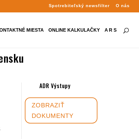
Spotrebiteľský newsfilter
O nás
ONTAKTNÉ MIESTA
ONLINE KALKULAČKY
A R S
vensku
ADR Výstupy
ZOBRAZIŤ
DOKUMENTY
S