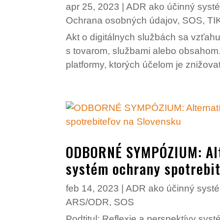
apr 25, 2023
|
ADR ako účinný systé
Ochrana osobných údajov
,
SOS
,
TI
Akt o digitálnych službách sa vzťahuj
s tovarom, službami alebo obsahom.
platformy, ktorých účelom je znižovať
ODBORNÉ SYMPÓZIUM: Alte
systém ochrany spotrebit
feb 14, 2023
|
ADR ako účinný systé
ARS/ODR
,
SOS
Podtitul: Reflexie a perspektívy sy