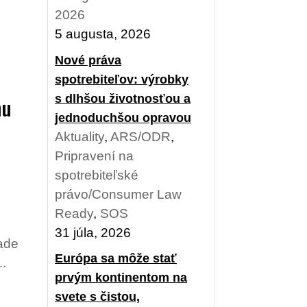
2026
5 augusta, 2026
Nové práva
spotrebiteľov: výrobky
s dlhšou životnosťou a
nu
jednoduchšou opravou
Aktuality
,
ARS/ODR
,
Pripravení na
spotrebiteľské
právo/Consumer Law
Ready
,
SOS
31 júla, 2026
rade
Európa sa môže stať
..
prvým kontinentom na
svete s čistou,