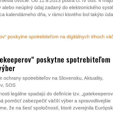
niesla ovocie. Od 11.9.2023 podľa čl. IV ods. 4 maj
ný alebo neúplný údaj zadaný do elektronického sys
a kalendárneho dňa, v rámci ktorého bol takýto údaj
tekeeperov“ poskytne spotrebiteľom
výber
 ochrany spotrebiteľov na Slovensku
,
Aktuality
,
ov
,
SOS
osti legálne spadajú do definície tzv. „gatekeeperov
má pomôcť zabezpečiť väčší výber a spravodlivejšie
me, že na šesť spoločností, ktoré zverejnila Európsk