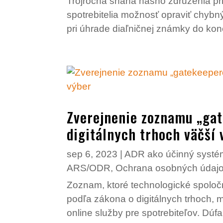
Trojročná snaha nášho združenia pri
spotrebitelia možnosť opraviť chyb
pri úhrade diaľničnej známky do konc
Zverejnenie zoznamu „ga
digitálnych trhoch väčší 
sep 6, 2023
|
ADR ako účinný systém
ARS/ODR
,
Ochrana osobných údaj
Zoznam, ktoré technologické spoločn
podľa zákona o digitálnych trhoch, 
online služby pre spotrebiteľov. Dúfa