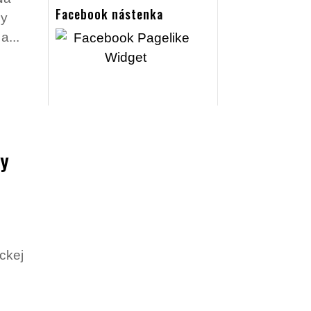
Facebook nástenka
ny
a...
ny
ckej