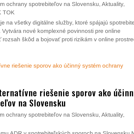
m ochrany spotrebiteľov na Slovensku
,
Aktuality
,
K TOK
e na všetky digitálne služby, ktoré spájajú spotrebit
 Vytvára nové komplexné povinnosti pre online
 rozsah škôd a bojovať proti rizikám v online prostred
rnatívne riešenie sporov ako účin
eľov na Slovensku
m ochrany spotrebiteľov na Slovensku
,
Aktuality
,
stému ADR v spotrebiteľských sporoch na Slovensku 