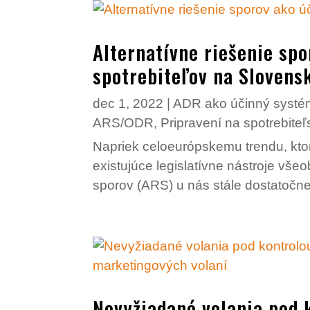
Alternatívne riešenie sp
spotrebiteľov na Slovens
dec 1, 2022
|
ADR ako účinný systém
ARS/ODR
,
Pripravení na spotrebit
Napriek celoeurópskemu trendu, kto
existujúce legislatívne nástroje všeo
sporov (ARS) u nás stále dostatočne 
Nevyžiadané volania pod 