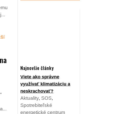
ú
tému
...
 na
Najnovšie články
Viete ako správne
využívať klimatizáciu a
neskrachovať?
"
Aktuality
,
SOS
,
Spotrebiteľské
a...
energetické centrum