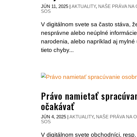
JÚN 11, 2025
|
AKTUALITY
,
NAŠE PRÁVA NA
SOS
V digitálnom svete sa často stáva, 
nesprávne alebo neúplné informácie
narodenia, alebo napríklad aj myln
tieto chyby...
Právo namietať spracúvan
očakávať
JÚN 4, 2025
|
AKTUALITY
,
NAŠE PRÁVA NA
SOS
V digitálnom svete obchodníci, resp