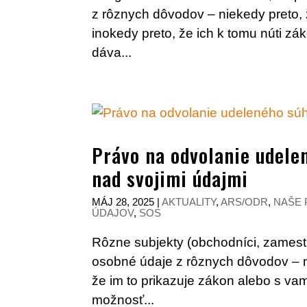
z rôznych dôvodov – niekedy preto, že
inokedy preto, že ich k tomu núti z
dáva...
Právo na odvolanie udelen
nad svojimi údajmi
MÁJ 28, 2025
|
AKTUALITY
,
ARS/ODR
,
NAŠE 
ÚDAJOV
,
SOS
Rôzne subjekty (obchodníci, zamestn
osobné údaje z rôznych dôvodov – nie
že im to prikazuje zákon alebo s v
možnosť...