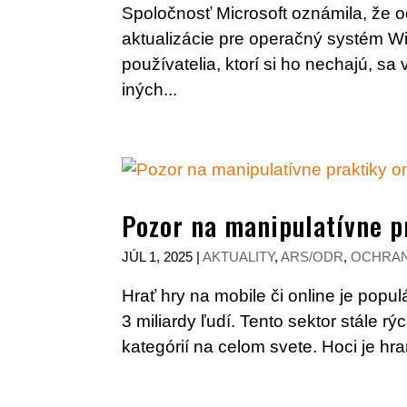
Spoločnosť Microsoft oznámila, že 
aktualizácie pre operačný systém W
používatelia, ktorí si ho nechajú, sa
iných...
Pozor na manipulatívne pr
JÚL 1, 2025
|
AKTUALITY
,
ARS/ODR
,
OCHRAN
Hrať hry na mobile či online je popu
3 miliardy ľudí. Tento sektor stále r
kategórií na celom svete. Hoci je hr