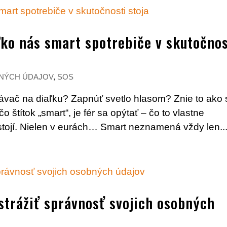
ľko nás smart spotrebiče v skutočnos
NÝCH ÚDAJOV
,
SOS
sávač na diaľku? Zapnúť svetlo hlasom? Znie to ako
štítok „smart“, je fér sa opýtať – čo to vlastne
stojí. Nielen v eurách… Smart neznamená vždy len..
strážiť správnosť svojich osobných