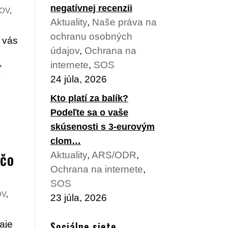
negatívnej recenzii
OV
,
Aktuality
,
Naše práva na
ochranu osobných
o vás
údajov
,
Ochrana na
internete
,
SOS
ť
24 júla, 2026
Kto platí za balík?
Podeľte sa o vaše
skúsenosti s 3-eurovým
clom…
 čo
Aktuality
,
ARS/ODR
,
Ochrana na internete
,
SOS
OV
,
23 júla, 2026
aje
Sociálne siete