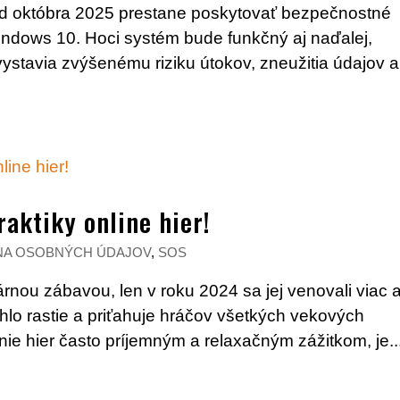
od októbra 2025 prestane poskytovať bezpečnostné
indows 10. Hoci systém bude funkčný aj naďalej,
 vystavia zvýšenému riziku útokov, zneužitia údajov a
aktiky online hier!
A OSOBNÝCH ÚDAJOV
,
SOS
lárnou zábavou, len v roku 2024 sa jej venovali viac 
ýchlo rastie a priťahuje hráčov všetkých vekových
anie hier často príjemným a relaxačným zážitkom, je..