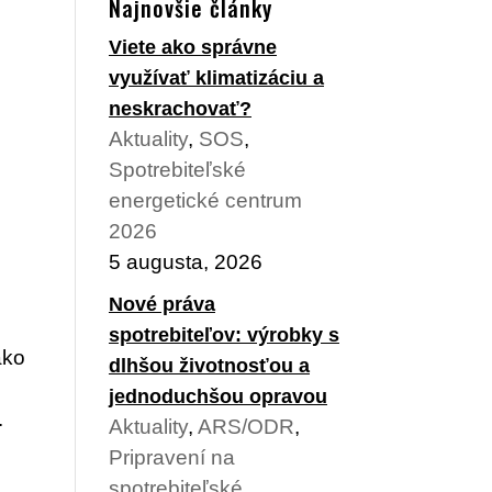
Najnovšie články
Viete ako správne
využívať klimatizáciu a
neskrachovať?
Aktuality
,
SOS
,
Spotrebiteľské
energetické centrum
2026
5 augusta, 2026
Nové práva
spotrebiteľov: výrobky s
ako
dlhšou životnosťou a
jednoduchšou opravou
.
Aktuality
,
ARS/ODR
,
Pripravení na
spotrebiteľské