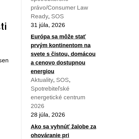
právo/Consumer Law
Ready
,
SOS
ti
31 júla, 2026
Európa sa môže stať
prvým kontinentom na
svete s čistou, domácou
 sen
a cenovo dostupnou
energiou
.
Aktuality
,
SOS
,
Spotrebiteľské
energetické centrum
2026
28 júla, 2026
Ako sa vyhnúť žalobe za
ohováranie pri