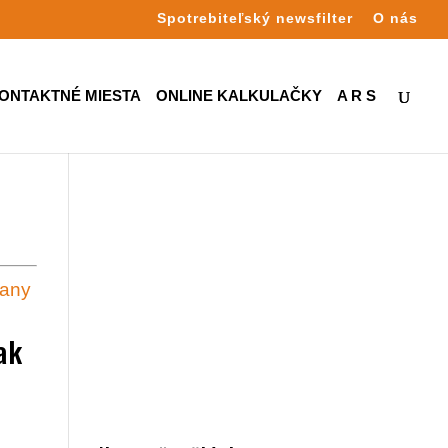
Spotrebiteľský newsfilter
O nás
ONTAKTNÉ MIESTA
ONLINE KALKULAČKY
A R S
ak