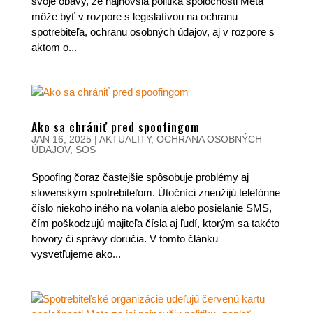
svoje obavy, že najnovšia politika spoločnosti Meta
môže byť v rozpore s legislatívou na ochranu
spotrebiteľa, ochranu osobných údajov, aj v rozpore s
aktom o...
Ako sa chrániť pred spoofingom
JAN 16, 2025
|
AKTUALITY
,
OCHRANA OSOBNÝCH
ÚDAJOV
,
SOS
Spoofing čoraz častejšie spôsobuje problémy aj
slovenským spotrebiteľom. Útočníci zneužijú telefónne
číslo niekoho iného na volania alebo posielanie SMS,
čím poškodzujú majiteľa čísla aj ľudí, ktorým sa takéto
hovory či správy doručia. V tomto článku
vysvetľujeme ako...