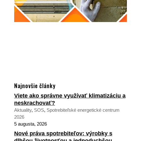
Najnovšie články
Viete ako správne využívať klimatizáciu a
neskrachovať?
Aktuality
,
SOS
,
Spotrebiteľské energetické centrum
2026
5 augusta, 2026
Nové práva spotrebiteľov: výrobky s
dlhšou životnosťou a jednoduchšou