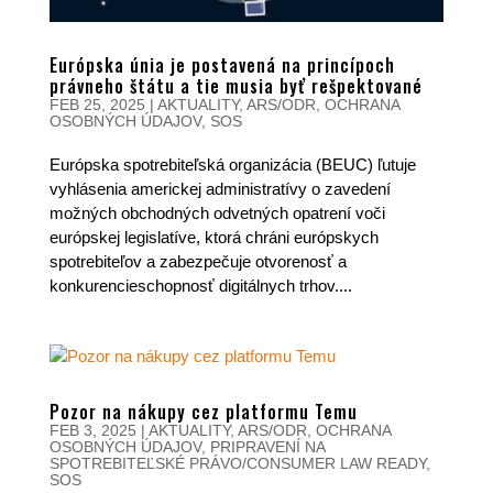
Európska únia je postavená na princípoch
právneho štátu a tie musia byť rešpektované
FEB 25, 2025
|
AKTUALITY
,
ARS/ODR
,
OCHRANA
OSOBNÝCH ÚDAJOV
,
SOS
Európska spotrebiteľská organizácia (BEUC) ľutuje
vyhlásenia americkej administratívy o zavedení
možných obchodných odvetných opatrení voči
európskej legislatíve, ktorá chráni európskych
spotrebiteľov a zabezpečuje otvorenosť a
konkurencieschopnosť digitálnych trhov....
Pozor na nákupy cez platformu Temu
FEB 3, 2025
|
AKTUALITY
,
ARS/ODR
,
OCHRANA
OSOBNÝCH ÚDAJOV
,
PRIPRAVENÍ NA
SPOTREBITEĽSKÉ PRÁVO/CONSUMER LAW READY
,
SOS