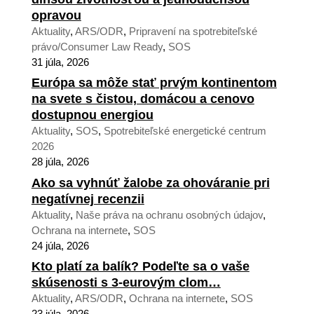
opravou
Aktuality
,
ARS/ODR
,
Pripravení na spotrebiteľské
právo/Consumer Law Ready
,
SOS
31 júla, 2026
Európa sa môže stať prvým kontinentom
na svete s čistou, domácou a cenovo
dostupnou energiou
Aktuality
,
SOS
,
Spotrebiteľské energetické centrum
2026
28 júla, 2026
Ako sa vyhnúť žalobe za ohováranie pri
negatívnej recenzii
Aktuality
,
Naše práva na ochranu osobných údajov
,
Ochrana na internete
,
SOS
24 júla, 2026
Kto platí za balík? Podeľte sa o vaše
skúsenosti s 3-eurovým clom…
Aktuality
,
ARS/ODR
,
Ochrana na internete
,
SOS
23 júla, 2026