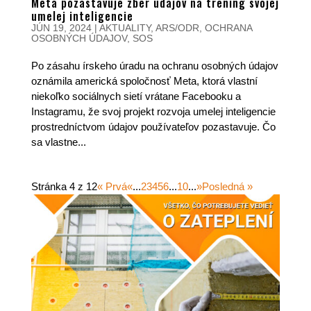
Meta pozastavuje zber údajov na tréning svojej
umelej inteligencie
JÚN 19, 2024
|
AKTUALITY
,
ARS/ODR
,
OCHRANA
OSOBNÝCH ÚDAJOV
,
SOS
Po zásahu írskeho úradu na ochranu osobných údajov
oznámila americká spoločnosť Meta, ktorá vlastní
niekoľko sociálnych sietí vrátane Facebooku a
Instagramu, že svoj projekt rozvoja umelej inteligencie
prostredníctvom údajov používateľov pozastavuje. Čo
sa vlastne...
Stránka 4 z 12
« Prvá
«
...
2
3
4
5
6
...
10
...
»
Posledná »