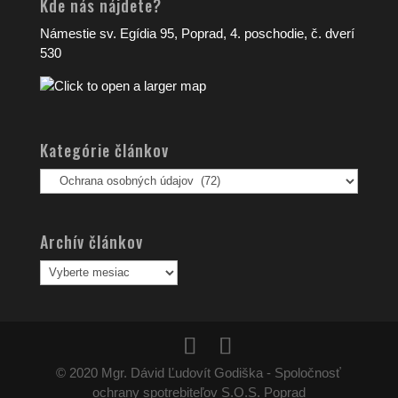
Kde nás nájdete?
Námestie sv. Egídia 95, Poprad, 4. poschodie, č. dverí
530
Kategórie článkov
Kategórie
článkov
Archív článkov
Archív
článkov
© 2020 Mgr. Dávid Ľudovít Godiška - Spoločnosť
ochrany spotrebiteľov S.O.S. Poprad