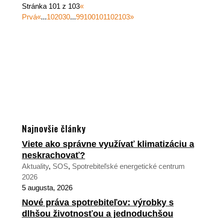
Stránka 101 z 103
«
Prvá
«
...
10
20
30
...
99
100
101
102
103
»
Najnovšie články
Viete ako správne využívať klimatizáciu a
neskrachovať?
Aktuality
,
SOS
,
Spotrebiteľské energetické centrum
2026
5 augusta, 2026
Nové práva spotrebiteľov: výrobky s
dlhšou životnosťou a jednoduchšou