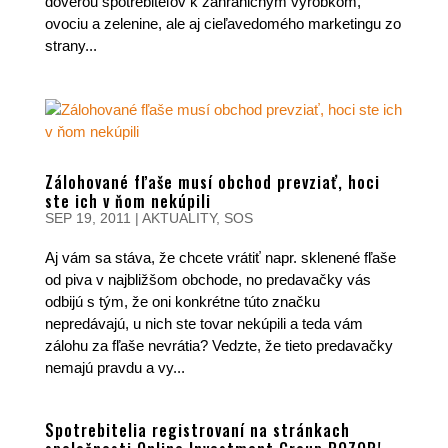
dôverou spotrebiteľov k zahraničným výrobkom,
ovociu a zelenine, ale aj cieľavedomého marketingu zo
strany...
Zálohované fľaše musí obchod prevziať, hoci
ste ich v ňom nekúpili
SEP 19, 2011
|
AKTUALITY
,
SOS
Aj vám sa stáva, že chcete vrátiť napr. sklenené fľaše
od piva v najbližšom obchode, no predavačky vás
odbijú s tým, že oni konkrétne túto značku
nepredávajú, u nich ste tovar nekúpili a teda vám
zálohu za fľaše nevrátia? Vedzte, že tieto predavačky
nemajú pravdu a vy...
Spotrebitelia registrovaní na stránkach