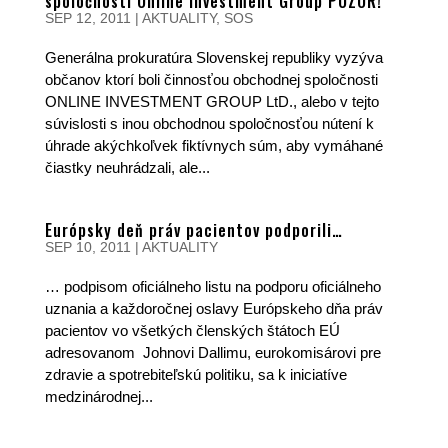
spoločnosti Online Investment Group POZOR!
SEP 12, 2011
|
AKTUALITY
,
SOS
Generálna prokuratúra Slovenskej republiky vyzýva
občanov ktorí boli činnosťou obchodnej spoločnosti
ONLINE INVESTMENT GROUP LtD., alebo v tejto
súvislosti s inou obchodnou spoločnosťou nútení k
úhrade akýchkoľvek fiktívnych súm, aby vymáhané
čiastky neuhrádzali, ale...
Európsky deň práv pacientov podporili…
SEP 10, 2011
|
AKTUALITY
… podpisom oficiálneho listu na podporu oficiálneho
uznania a každoročnej oslavy Európskeho dňa práv
pacientov vo všetkých členských štátoch EÚ
adresovanom Johnovi Dallimu, eurokomisárovi pre
zdravie a spotrebiteľskú politiku, sa k iniciatíve
medzinárodnej...