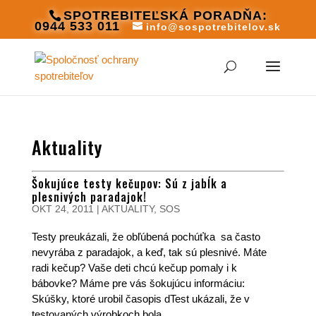
SPOTREBITEĽSKÁ PORADŇA:
0944 533 011
info@sospotrebitelov.sk
Aktuality
Šokujúce testy kečupov: Sú z jabĺk a
plesnivých paradajok!
OKT 24, 2011
|
AKTUALITY
,
SOS
Testy preukázali, že obľúbená pochúťka sa často
nevyrába z paradajok, a keď, tak sú plesnivé. Máte
radi kečup? Vaše deti chcú kečup pomaly i k
bábovke? Máme pre vás šokujúcu informáciu:
Skúšky, ktoré urobil časopis dTest ukázali, že v
testovaných výrobkoch bola...