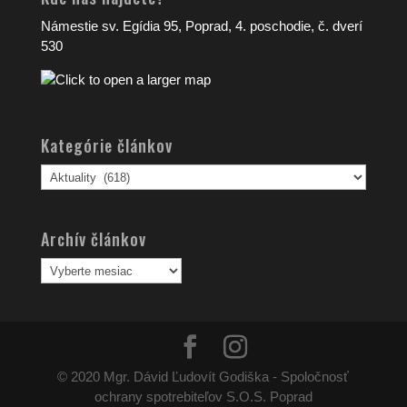
Námestie sv. Egídia 95, Poprad, 4. poschodie, č. dverí
530
Kategórie článkov
Kategórie
článkov
Archív článkov
Archív
článkov
© 2020 Mgr. Dávid Ľudovít Godiška - Spoločnosť
ochrany spotrebiteľov S.O.S. Poprad