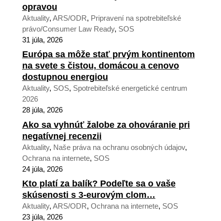
opravou
Aktuality
,
ARS/ODR
,
Pripravení na spotrebiteľské
právo/Consumer Law Ready
,
SOS
31 júla, 2026
Európa sa môže stať prvým kontinentom
na svete s čistou, domácou a cenovo
dostupnou energiou
Aktuality
,
SOS
,
Spotrebiteľské energetické centrum
2026
28 júla, 2026
Ako sa vyhnúť žalobe za ohováranie pri
negatívnej recenzii
Aktuality
,
Naše práva na ochranu osobných údajov
,
Ochrana na internete
,
SOS
24 júla, 2026
Kto platí za balík? Podeľte sa o vaše
skúsenosti s 3-eurovým clom…
Aktuality
,
ARS/ODR
,
Ochrana na internete
,
SOS
23 júla, 2026