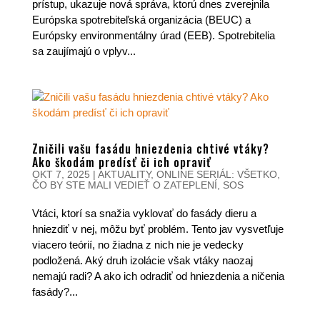
prístup, ukazuje nová správa, ktorú dnes zverejnila
Európska spotrebiteľská organizácia (BEUC) a
Európsky environmentálny úrad (EEB). Spotrebitelia
sa zaujímajú o vplyv...
Zničili vašu fasádu hniezdenia chtivé vtáky?
Ako škodám predísť či ich opraviť
OKT 7, 2025
|
AKTUALITY
,
ONLINE SERIÁL: VŠETKO,
ČO BY STE MALI VEDIEŤ O ZATEPLENÍ
,
SOS
Vtáci, ktorí sa snažia vyklovať do fasády dieru a
hniezdiť v nej, môžu byť problém. Tento jav vysvetľuje
viacero teórií, no žiadna z nich nie je vedecky
podložená. Aký druh izolácie však vtáky naozaj
nemajú radi? A ako ich odradiť od hniezdenia a ničenia
fasády?...