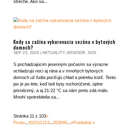
streche. Ako sa...
Kedy sa začína vykurovacia sezóna v bytových
domoch?
SEP 23, 2025
|
AKTUALITY
,
ARS/ODR
,
SOS
S prichádzajúcim jesenným počasím sa výrazne
ochladzujú noci aj rána a v mnohých bytových
domoch už ľudia pociťujú chlad a potrebu kúriť. Tento
jav je po lete, keď boli byty rozhorúčené, úplne
prirodzený, a aj 21-22 °C sa nám preto zdá málo.
Mnohí spotrebitelia sa...
Stránka 11 z 103
«
Prvá
«
...
9
10
11
12
13
...
20
30
40
...
»
Posledná »