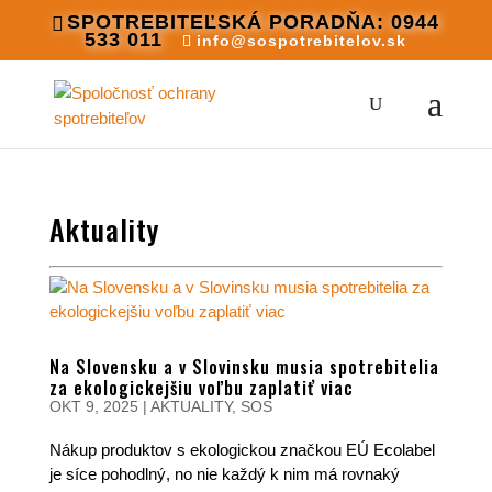
SPOTREBITEĽSKÁ PORADŇA: 0944
533 011
info@sospotrebitelov.sk
Aktuality
Na Slovensku a v Slovinsku musia spotrebitelia
za ekologickejšiu voľbu zaplatiť viac
OKT 9, 2025
|
AKTUALITY
,
SOS
Nákup produktov s ekologickou značkou EÚ Ecolabel
je síce pohodlný, no nie každý k nim má rovnaký