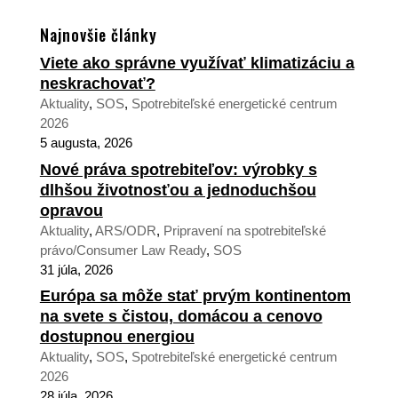
Najnovšie články
Viete ako správne využívať klimatizáciu a
neskrachovať?
Aktuality
,
SOS
,
Spotrebiteľské energetické centrum
2026
5 augusta, 2026
Nové práva spotrebiteľov: výrobky s
dlhšou životnosťou a jednoduchšou
opravou
Aktuality
,
ARS/ODR
,
Pripravení na spotrebiteľské
právo/Consumer Law Ready
,
SOS
31 júla, 2026
Európa sa môže stať prvým kontinentom
na svete s čistou, domácou a cenovo
dostupnou energiou
Aktuality
,
SOS
,
Spotrebiteľské energetické centrum
2026
28 júla, 2026