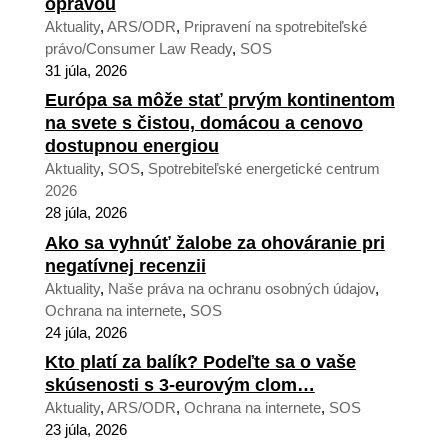
opravou
Aktuality
,
ARS/ODR
,
Pripravení na spotrebiteľské
právo/Consumer Law Ready
,
SOS
31 júla, 2026
Európa sa môže stať prvým kontinentom
na svete s čistou, domácou a cenovo
dostupnou energiou
Aktuality
,
SOS
,
Spotrebiteľské energetické centrum
2026
28 júla, 2026
Ako sa vyhnúť žalobe za ohováranie pri
negatívnej recenzii
Aktuality
,
Naše práva na ochranu osobných údajov
,
Ochrana na internete
,
SOS
24 júla, 2026
Kto platí za balík? Podeľte sa o vaše
skúsenosti s 3-eurovým clom…
Aktuality
,
ARS/ODR
,
Ochrana na internete
,
SOS
23 júla, 2026