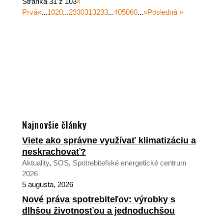
Stránka 31 z 103
«
Prvá
«
...
10
20
...
29
30
31
32
33
...
40
50
60
...
»
Posledná »
Najnovšie články
Viete ako správne využívať klimatizáciu a
neskrachovať?
Aktuality
,
SOS
,
Spotrebiteľské energetické centrum
2026
5 augusta, 2026
Nové práva spotrebiteľov: výrobky s
dlhšou životnosťou a jednoduchšou