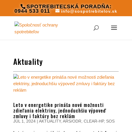
SPOTREBITEĽSKÁ PORADŇA:
0944 533 011
info@sospotrebitelov.sk
Aktuality
Leto v energetike prináša nové možnosti
zdieľania elektriny, jednoduchšiu výpoveď
zmluvy i faktúry bez reklám
JÚL 1, 2024
|
AKTUALITY
,
ARS/ODR
,
CLEAR-HP
,
SOS