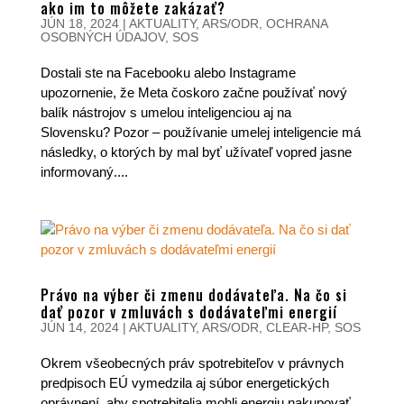
ako im to môžete zakázať?
JÚN 18, 2024
|
AKTUALITY
,
ARS/ODR
,
OCHRANA
OSOBNÝCH ÚDAJOV
,
SOS
Dostali ste na Facebooku alebo Instagrame
upozornenie, že Meta čoskoro začne používať nový
balík nástrojov s umelou inteligenciou aj na
Slovensku? Pozor – používanie umelej inteligencie má
následky, o ktorých by mal byť užívateľ vopred jasne
informovaný....
Právo na výber či zmenu dodávateľa. Na čo si
dať pozor v zmluvách s dodávateľmi energií
JÚN 14, 2024
|
AKTUALITY
,
ARS/ODR
,
CLEAR-HP
,
SOS
Okrem všeobecných práv spotrebiteľov v právnych
predpisoch EÚ vymedzila aj súbor energetických
oprávnení, aby spotrebitelia mohli energiu nakupovať