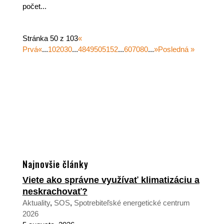
počet...
Stránka 50 z 103
«
Prvá
«
...
10
20
30
...
48
49
50
51
52
...
60
70
80
...
»
Posledná »
Najnovšie články
Viete ako správne využívať klimatizáciu a
neskrachovať?
Aktuality
,
SOS
,
Spotrebiteľské energetické centrum
2026