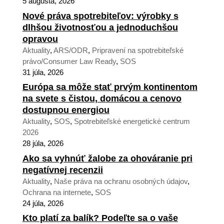
5 augusta, 2026
Nové práva spotrebiteľov: výrobky s
dlhšou životnosťou a jednoduchšou
opravou
Aktuality
,
ARS/ODR
,
Pripravení na spotrebiteľské
právo/Consumer Law Ready
,
SOS
31 júla, 2026
Európa sa môže stať prvým kontinentom
na svete s čistou, domácou a cenovo
dostupnou energiou
Aktuality
,
SOS
,
Spotrebiteľské energetické centrum
2026
28 júla, 2026
Ako sa vyhnúť žalobe za ohováranie pri
negatívnej recenzii
Aktuality
,
Naše práva na ochranu osobných údajov
,
Ochrana na internete
,
SOS
24 júla, 2026
Kto platí za balík? Podeľte sa o vaše