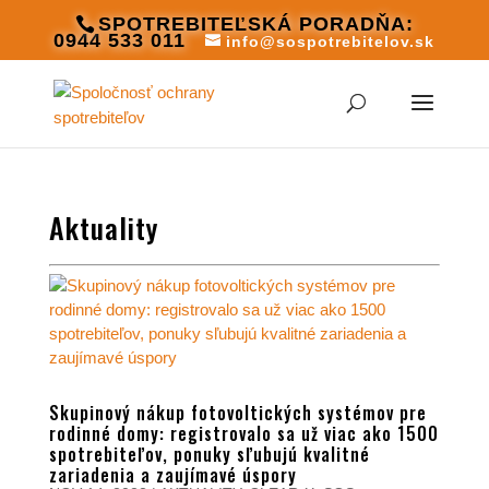
SPOTREBITEĽSKÁ PORADŇA:
0944 533 011
info@sospotrebitelov.sk
Aktuality
Skupinový nákup fotovoltických systémov pre
rodinné domy: registrovalo sa už viac ako 1500
spotrebiteľov, ponuky sľubujú kvalitné
zariadenia a zaujímavé úspory