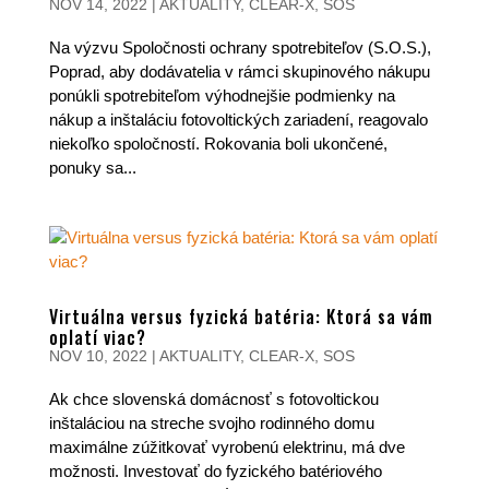
NOV 14, 2022
|
AKTUALITY
,
CLEAR-X
,
SOS
Na výzvu Spoločnosti ochrany spotrebiteľov (S.O.S.),
Poprad, aby dodávatelia v rámci skupinového nákupu
ponúkli spotrebiteľom výhodnejšie podmienky na
nákup a inštaláciu fotovoltických zariadení, reagovalo
niekoľko spoločností. Rokovania boli ukončené,
ponuky sa...
Virtuálna versus fyzická batéria: Ktorá sa vám
oplatí viac?
NOV 10, 2022
|
AKTUALITY
,
CLEAR-X
,
SOS
Ak chce slovenská domácnosť s fotovoltickou
inštaláciou na streche svojho rodinného domu
maximálne zúžitkovať vyrobenú elektrinu, má dve
možnosti. Investovať do fyzického batériového