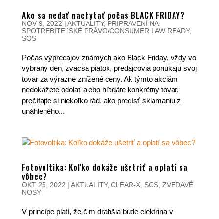
Ako sa nedať nachytať počas BLACK FRIDAY?
NOV 9, 2022
|
AKTUALITY
,
PRIPRAVENÍ NA
SPOTREBITEĽSKÉ PRÁVO/CONSUMER LAW READY
,
SOS
Počas výpredajov známych ako Black Friday, vždy vo
vybraný deň, zväčša piatok, predajcovia ponúkajú svoj
tovar za výrazne znížené ceny. Ak týmto akciám
nedokážete odolať alebo hľadáte konkrétny tovar,
prečítajte si niekoľko rád, ako predísť sklamaniu z
unáhleného...
Fotovoltika: Koľko dokáže ušetriť a oplatí sa
vôbec?
OKT 25, 2022
|
AKTUALITY
,
CLEAR-X
,
SOS
,
ZVEDAVÉ
NOSY
V princípe platí, že čím drahšia bude elektrina v