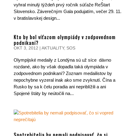
vyhral minulý týždeň prvý ročník súťaže ReŠtart
Slovensko. Záverečným Gala podujatím, večer 29. 11.
v bratislavskej design...
Kto by bol víťazom olympiády v zodpovednom
podnikaní?
OKT 3, 2012
|
AKTUALITY
,
SOS
Olympijské medaily z Londýna sú už síce dávno
rozdané, ako by však dopadla taká olympiáda v
zodpovednom podnikaní? Zoznam medailistov by
nepochybne vyzeral inak ako sme zvyknutí. Čína a
Rusko by sa k čelu poradia ani nepriblížili a ani
Spojené štáty by neútočili na...
Spotrebitelia by nemali podpisovať, čo si