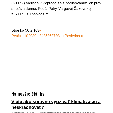
(S.O.S.) sídliaca v Poprade sa s porušovaním ich práv
stretáva denne. Podľa Petry Vargovej Čakovskej
z S.O.S. sú najväčším...
Stránka 96 z 103
«
Prvá
«
...
10
20
30
...
94
95
96
97
98
...
»
Posledná »
Najnovšie články
Viete ako správne využívať klimatizáciu a
neskrachovať?