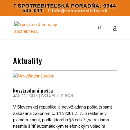
SPOTREBITEĽSKÁ PORADŇA: 0944
533 011
info@sospotrebitelov.sk
Aktuality
Nevyžiadaná pošta
JAN 11, 2013
|
AKTUALITY
,
SOS
V Slovenskej republike je nevyžiadaná pošta (spam)
zakázaná zákonom č. 147/2001 Z. z. o reklame v
platnom znení, podľa ktorého §3 ods.7 „sa reklama
nesmie šíriť automatickým telefonickým volacím