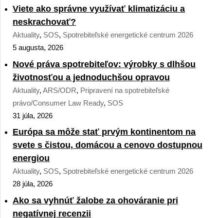
Viete ako správne využívať klimatizáciu a
neskrachovať?
Aktuality
,
SOS
,
Spotrebiteľské energetické centrum 2026
5 augusta, 2026
Nové práva spotrebiteľov: výrobky s dlhšou
životnosťou a jednoduchšou opravou
Aktuality
,
ARS/ODR
,
Pripravení na spotrebiteľské
právo/Consumer Law Ready
,
SOS
31 júla, 2026
Európa sa môže stať prvým kontinentom na
svete s čistou, domácou a cenovo dostupnou
energiou
Aktuality
,
SOS
,
Spotrebiteľské energetické centrum 2026
28 júla, 2026
Ako sa vyhnúť žalobe za ohováranie pri
negatívnej recenzii