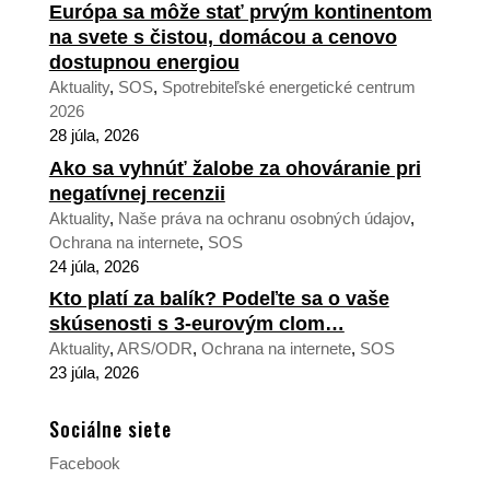
Európa sa môže stať prvým kontinentom
na svete s čistou, domácou a cenovo
dostupnou energiou
Aktuality
,
SOS
,
Spotrebiteľské energetické centrum
2026
28 júla, 2026
Ako sa vyhnúť žalobe za ohováranie pri
negatívnej recenzii
Aktuality
,
Naše práva na ochranu osobných údajov
,
Ochrana na internete
,
SOS
24 júla, 2026
Kto platí za balík? Podeľte sa o vaše
skúsenosti s 3-eurovým clom…
Aktuality
,
ARS/ODR
,
Ochrana na internete
,
SOS
23 júla, 2026
Sociálne siete
Facebook