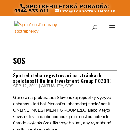
SPOTREBITEĽSKÁ PORADŇA:
0944 533 011
info@sospotrebitelov.sk
SOS
Spotrebitelia registrovaní na stránkach
spoločnosti Online Investment Group POZOR!
SEP 12, 2011
|
AKTUALITY
,
SOS
Generálna prokuratúra Slovenskej republiky vyzýva
občanov ktorí boli činnosťou obchodnej spoločnosti
ONLINE INVESTMENT GROUP LtD., alebo v tejto
súvislosti s inou obchodnou spoločnosťou nútení k
úhrade akýchkoľvek fiktívnych súm, aby vymáhané
čiastky neuhrádzali, ale...