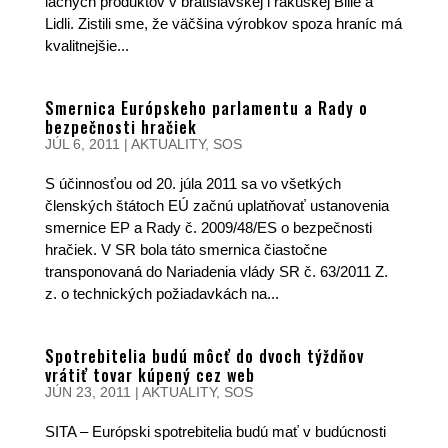
lacných produktov v bratislavskej i rakúskej Bille a
Lidli. Zistili sme, že väčšina výrobkov spoza hraníc má
kvalitnejšie...
Smernica Európskeho parlamentu a Rady o
bezpečnosti hračiek
JÚL 6, 2011
|
AKTUALITY
,
SOS
S účinnosťou od 20. júla 2011 sa vo všetkých
členských štátoch EÚ začnú uplatňovať ustanovenia
smernice EP a Rady č. 2009/48/ES o bezpečnosti
hračiek. V SR bola táto smernica čiastočne
transponovaná do Nariadenia vlády SR č. 63/2011 Z.
z. o technických požiadavkách na...
Spotrebitelia budú môcť do dvoch týždňov
vrátiť tovar kúpený cez web
JÚN 23, 2011
|
AKTUALITY
,
SOS
SITA – Európski spotrebitelia budú mať v budúcnosti