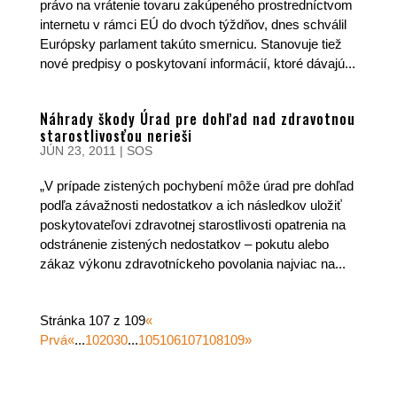
právo na vrátenie tovaru zakúpeného prostredníctvom
internetu v rámci EÚ do dvoch týždňov, dnes schválil
Európsky parlament takúto smernicu. Stanovuje tiež
nové predpisy o poskytovaní informácií, ktoré dávajú...
Náhrady škody Úrad pre dohľad nad zdravotnou
starostlivosťou nerieši
JÚN 23, 2011
|
SOS
„V prípade zistených pochybení môže úrad pre dohľad
podľa závažnosti nedostatkov a ich následkov uložiť
poskytovateľovi zdravotnej starostlivosti opatrenia na
odstránenie zistených nedostatkov – pokutu alebo
zákaz výkonu zdravotníckeho povolania najviac na...
Stránka 107 z 109
«
Prvá
«
...
10
20
30
...
105
106
107
108
109
»