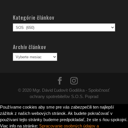
Kategórie článkov
Kategórie
článkov
Archív článkov
Archív
článkov
© 2020 Mgr. Dávid Ľudovít Godiška - Spoločnosť
ochrany spotrebiteľov S.O.S. Poprad
Používame cookies aby sme pre vás zabezpečili ten najlepší
zážitok z našich webových stránok. Ak budete pokračovať v
používaní tejto stránky budeme predpokladať, že ste s ňou spokojní.
Viac info na stránke:
Spracovanie osobných údajov a