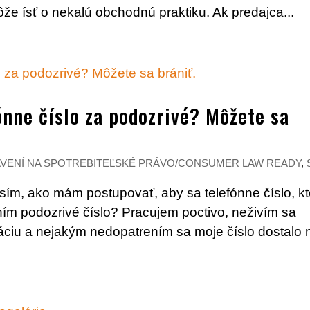
že ísť o nekalú obchodnú praktiku. Ak predajca...
ónne číslo za podozrivé? Môžete sa
AVENÍ NA SPOTREBITEĽSKÉ PRÁVO/CONSUMER LAW READY
,
osím, ako mám postupovať, aby sa telefónne číslo, k
m podozrivé číslo? Pracujem poctivo, neživím sa
ciu a nejakým nedopatrením sa moje číslo dostalo 