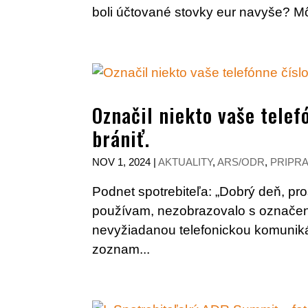
boli účtované stovky eur navyše? Mô
Označil niekto vaše telef
brániť.
NOV 1, 2024
|
AKTUALITY
,
ARS/ODR
,
PRIPR
Podnet spotrebiteľa: „Dobrý deň, pr
používam, nezobrazovalo s označení
nevyžiadanou telefonickou komuniká
zoznam...