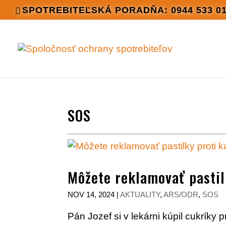
SPOTREBITEĽSKÁ PORADŇA: 0944 533 0
SOS
Môžete reklamovať pastil
NOV 14, 2024
|
AKTUALITY
,
ARS/ODR
,
SOS
Pán Jozef si v lekárni kúpil cukríky p