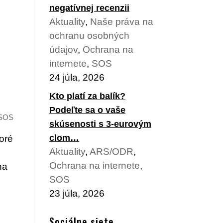
negatívnej recenzii
Aktuality
,
Naše práva na
ochranu osobných
údajov
,
Ochrana na
internete
,
SOS
24 júla, 2026
Kto platí za balík?
Podeľte sa o vaše
SOS
skúsenosti s 3-eurovým
clom…
toré
Aktuality
,
ARS/ODR
,
Ochrana na internete
,
na
SOS
23 júla, 2026
Sociálne siete