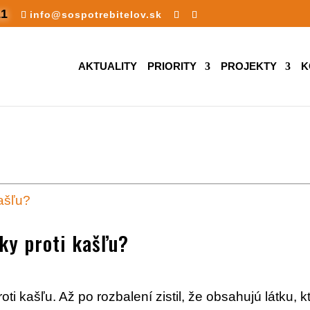
11
info@sospotrebitelov.sk
AKTUALITY
PRIORITY
PROJEKTY
K
ky proti kašľu?
roti kašľu. Až po rozbalení zistil, že obsahujú látku, k