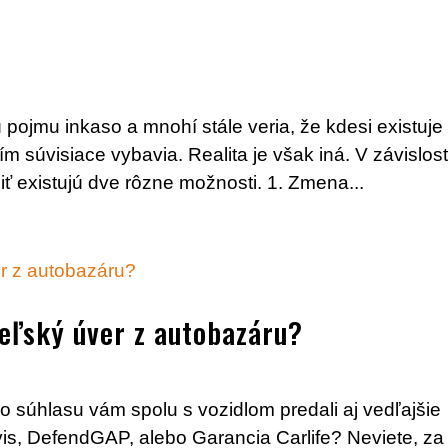
 pojmu inkaso a mnohí stále veria, že kdesi existuje
ím súvisiace vybavia. Realita je však iná. V závislost
ť existujú dve rôzne možnosti. 1. Zmena...
teľský úver z autobazáru?
šho súhlasu vám spolu s vozidlom predali aj vedľajšie
is, DefendGAP, alebo Garancia Carlife? Neviete, za