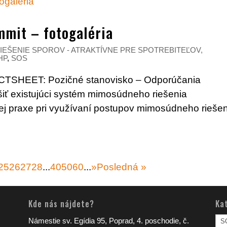
mmit – fotogaléria
IEŠENIE SPOROV - ATRAKTÍVNE PRE SPOTREBITEĽOV,
HP
,
SOS
SHEET: Pozičné stanovisko – Odporúčania
pšiť existujúci systém mimosúdneho riešenia
ej praxe pri využívaní postupov mimosúdneho rieše
25
26
27
28
...
40
50
60
...
»
Posledná »
Kde nás nájdete?
Ka
Kat
Námestie sv. Egídia 95, Poprad, 4. poschodie, č.