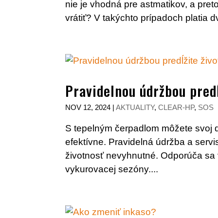
nie je vhodná pre astmatikov, a pre
vrátiť? V takýchto prípadoch platia dv
Pravidelnou údržbou predĺ
NOV 12, 2024
|
AKTUALITY
,
CLEAR-HP
,
SOS
S tepelným čerpadlom môžete svoj d
efektívne. Pravidelná údržba a serv
životnosť nevyhnutné. Odporúča sa 
vykurovacej sezóny....