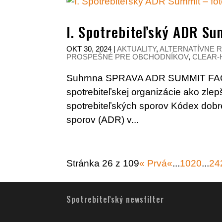
I. Spotrebiteľský ADR Su
OKT 30, 2024
|
AKTUALITY
,
ALTERNATÍVNE R
PROSPEŠNÉ PRE OBCHODNÍKOV
,
CLEAR-
Suhrnna SPRAVA ADR SUMMIT FACT
spotrebiteľskej organizácie ako zle
spotrebiteľských sporov Kódex dobr
sporov (ADR) v...
Stránka 26 z 109
« Prvá
«
...
10
20
...
24
Spotrebiteľský newsfilter