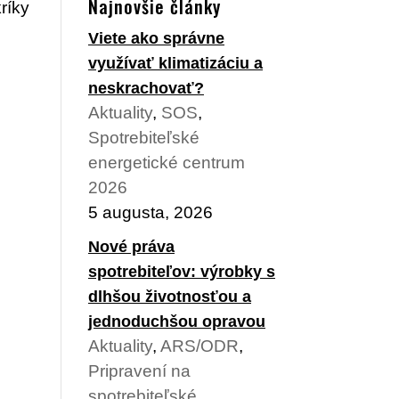
Najnovšie články
ríky
Viete ako správne
využívať klimatizáciu a
neskrachovať?
Aktuality
,
SOS
,
Spotrebiteľské
energetické centrum
2026
5 augusta, 2026
Nové práva
spotrebiteľov: výrobky s
dlhšou životnosťou a
jednoduchšou opravou
Aktuality
,
ARS/ODR
,
Pripravení na
spotrebiteľské