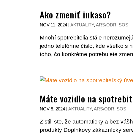
Ako zmeniť inkaso?
NOV 11, 2024
|
AKTUALITY
,
ARS/ODR
,
SOS
Mnohí spotrebitelia stále nerozumejú
jedno telefónne číslo, kde všetko s n
toho, čo konkrétne potrebujete zmeni
Máte vozidlo na spotrebi
NOV 8, 2024
|
AKTUALITY
,
ARS/ODR
,
SOS
Zistili ste, že automaticky a bez vá
produkty Doplnkový zákaznícky serv