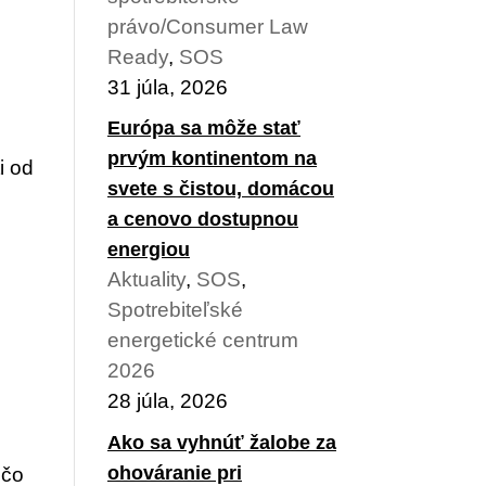
právo/Consumer Law
Ready
,
SOS
31 júla, 2026
Európa sa môže stať
prvým kontinentom na
i od
svete s čistou, domácou
a cenovo dostupnou
energiou
Aktuality
,
SOS
,
Spotrebiteľské
energetické centrum
2026
28 júla, 2026
Ako sa vyhnúť žalobe za
ohováranie pri
 čo