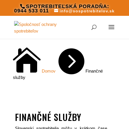
SPOTREBITEĽSKÁ PORADŇA:
0944 533 011
info@sospotrebitelov.sk


Domov
Finančné
služby
FINANČNÉ SLUŽBY
Slovenskí spotrebitelia môžu v krátkom čase