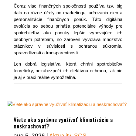
Čoraz viac finančných spoločností používa tzv. big
data na rôzne účely od marketingu, určovania cien a
personalizácie finančných ponúk. Táto digitálna
evolúcia so sebou prináša potenciálne výhody pre
spotrebiteľov ako ponuky lepšie vyhovujúce ich
osobným potrebám, no zároveň vyvoláva množstvo
otáznikov v súvislosti s ochranou súkromia,
spravodlivosti a transparentnosti.
Len dobrá legislatíva, ktorá chráni spotrebiteľov
teoreticky, nezabezpečí ich efektívnu ochranu, ak nie
je aj v praxi reálne vymožiteľná.
Viete ako správne využívať klimatizáciu a
neskrachovať?
aug 5, 2026
|
Aktuality
,
SOS
,