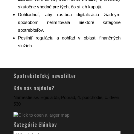
skutočne vhodné pre tých, čo si ich kupujú.
Dohliadnuť, aby rastúca digitalizácia žiadnym
spôsobom nelimitovala niektoré kategórie
spotrebiteľov.
Posilniť reguláciu a dohľad v oblasti finančných
služieb.
Spotrebiteľský newsfilter
Kde nás nájdete?
Námestie sv. Egídia 95, Poprad, 4. poschodie, č. dverí
530
Kategórie článkov
Kategórie