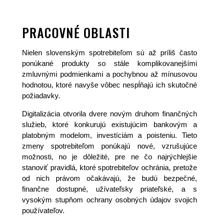
PRACOVNÉ OBLASTI
Nielen slovenským spotrebiteľom sú až príliš často
ponúkané produkty so stále komplikovanejšími
zmluvnými podmienkami a pochybnou až mínusovou
hodnotou, ktoré navyše vôbec nespĺňajú ich skutočné
požiadavky.
Digitalizácia otvorila dvere novým druhom finančných
služieb, ktoré konkurujú existujúcim bankovým a
platobným modelom, investíciám a poisteniu. Tieto
zmeny spotrebiteľom ponúkajú nové, vzrušujúce
možnosti, no je dôležité, pre ne čo najrýchlejšie
stanoviť pravidlá, ktoré spotrebiteľov ochránia, pretože
od nich právom očakávajú, že budú bezpečné,
finančne dostupné, užívateľsky priateľské, a s
vysokým stupňom ochrany osobných údajov svojich
používateľov.