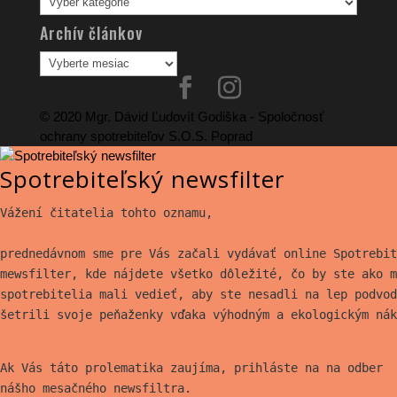
článkov
Archív článkov
Archív
článkov
© 2020 Mgr. Dávid Ľudovít Godiška - Spoločnosť
ochrany spotrebiteľov S.O.S. Poprad
Spotrebiteľský newsfilter
Vážení čitatelia tohto oznamu,
prednedávnom sme pre Vás začali vydávať online Spotrebit
mewsfilter, kde nájdete všetko
dôležité, čo by ste ako m
spotrebitelia mali vedieť, aby ste nesadli na lep
podvod
šetrili svoje peňaženky vďaka výhodným a ekologickým nák
Ak Vás táto prolematika zaujíma, prihláste na na odber
nášho mesačného newsfiltra.