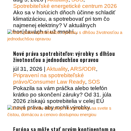
Spotrebiteľské energetické centrum 2026
Ako sa v horúcich dňoch účinne schladiť
klimatizáciou, a spotrebovať pri tom čo
najmenej elektriny? V aktuálnych
horúčavách si už mnohí...
Nové práva spotrebiteľov: výrobky s dlhšou
životnosťou a jednoduchšou opravou
júl 31, 2026
|
Aktuality
,
ARS/ODR
,
Pripravení na spotrebiteľské
právo/Consumer Law Ready
,
SOS
Pokazila sa vám práčka alebo telefón
krátko po skončení záruky? Od 31. júla
2026 získajú spotrebitelia v celej EÚ
nové práva, aby mohli výrobky...
Európa sa môže stať prvým kontinentom na