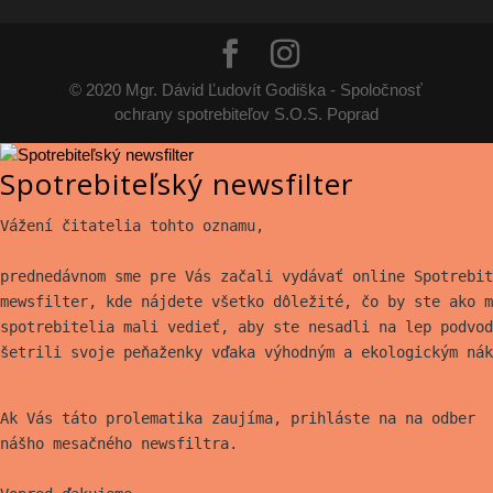
© 2020 Mgr. Dávid Ľudovít Godiška - Spoločnosť
ochrany spotrebiteľov S.O.S. Poprad
Spotrebiteľský newsfilter
Vážení čitatelia tohto oznamu,
prednedávnom sme pre Vás začali vydávať online Spotrebit
mewsfilter, kde nájdete všetko
dôležité, čo by ste ako m
spotrebitelia mali vedieť, aby ste nesadli na lep
podvod
šetrili svoje peňaženky vďaka výhodným a ekologickým nák
Ak Vás táto prolematika zaujíma, prihláste na na odber
nášho mesačného newsfiltra.