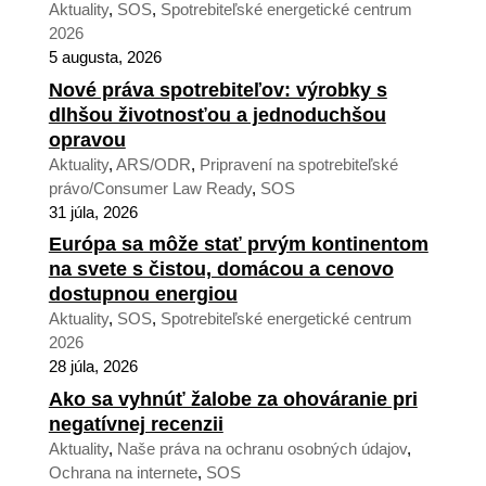
Aktuality
,
SOS
,
Spotrebiteľské energetické centrum
2026
5 augusta, 2026
Nové práva spotrebiteľov: výrobky s
dlhšou životnosťou a jednoduchšou
opravou
Aktuality
,
ARS/ODR
,
Pripravení na spotrebiteľské
právo/Consumer Law Ready
,
SOS
31 júla, 2026
Európa sa môže stať prvým kontinentom
na svete s čistou, domácou a cenovo
dostupnou energiou
Aktuality
,
SOS
,
Spotrebiteľské energetické centrum
2026
28 júla, 2026
Ako sa vyhnúť žalobe za ohováranie pri
negatívnej recenzii
Aktuality
,
Naše práva na ochranu osobných údajov
,
Ochrana na internete
,
SOS