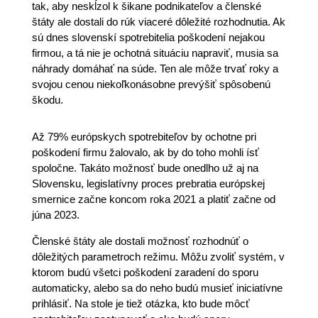
tak, aby neskĺzol k šikane podnikateľov a členské
štáty ale dostali do rúk viaceré dôležité rozhodnutia. Ak
sú dnes slovenskí spotrebitelia poškodení nejakou
firmou, a tá nie je ochotná situáciu napraviť, musia sa
náhrady domáhať na súde. Ten ale môže trvať roky a
svojou cenou niekoľkonásobne prevýšiť spôsobenú
škodu.
Až 79% európskych spotrebiteľov by ochotne pri
poškodení firmu žalovalo, ak by do toho mohli ísť
spoločne. Takáto možnosť bude onedlho už aj na
Slovensku, legislatívny proces prebratia európskej
smernice začne koncom roka 2021 a platiť začne od
júna 2023.
Členské štáty ale dostali možnosť rozhodnúť o
dôležitých parametroch režimu. Môžu zvoliť systém, v
ktorom budú všetci poškodení zaradení do sporu
automaticky, alebo sa do neho budú musieť iniciatívne
prihlásiť. Na stole je tiež otázka, kto bude môcť