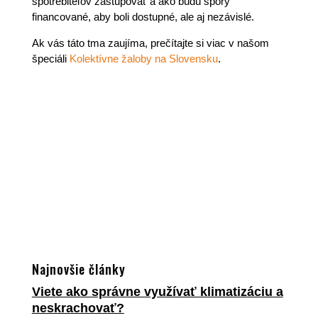
spotrebiteľov zastupovať a ako budú spory
financované, aby boli dostupné, ale aj nezávislé.
Ak vás táto tma zaujíma, prečítajte si viac v našom
špeciáli
Kolektívne žaloby na Slovensku
.
Najnovšie články
Viete ako správne využívať klimatizáciu a
neskrachovať?