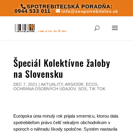
SPOTREBITEĽSKÁ PORADŇA:
0944 533 011
info@sospotrebitelov.sk
Špeciál Kolektívne žaloby
na Slovensku
DEC 7, 2021
|
AKTUALITY
,
ARS/ODR
,
ECCG
,
OCHRANA OSOBNÝCH ÚDAJOV
,
SOS
,
TIK TOK
Európska únia minulý rok prijala smernicu, ktorou dala
spotrebiteľom právo čeliť nekalým obchodníkom v
sporoch o náhradu škody spoločne. Systém nastavila