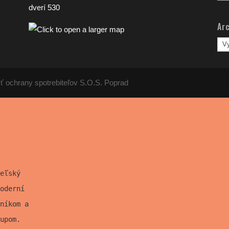
člá
dverí 530
Arc
Arc
člá
ť ochrany spotrebiteľov S.O.S. Poprad
eľský
oderní
níkom a
upom.