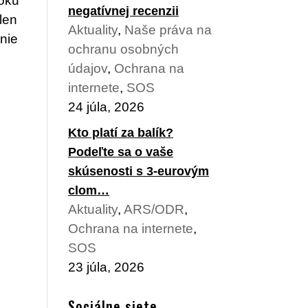
roku
negatívnej recenzii
len
Aktuality
,
Naše práva na
anie
ochranu osobných
údajov
,
Ochrana na
internete
,
SOS
24 júla, 2026
Kto platí za balík?
Podeľte sa o vaše
skúsenosti s 3-eurovým
clom…
Aktuality
,
ARS/ODR
,
Ochrana na internete
,
SOS
23 júla, 2026
Sociálne siete