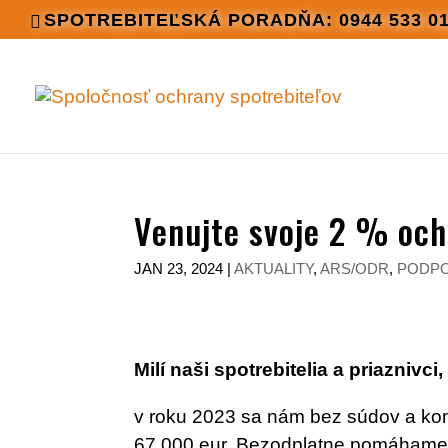
SPOTREBITEĽSKÁ PORADŇA: 0944 533 0
Venujte svoje 2 % och
JAN 23, 2024
|
AKTUALITY
,
ARS/ODR
,
PODPO
Milí naši spotrebitelia a priaznivci,
v roku 2023 sa nám bez súdov a kom
67 000 eur. Bezodplatne pomáhame 