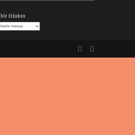
nkov
hív článkov
hív
nkov