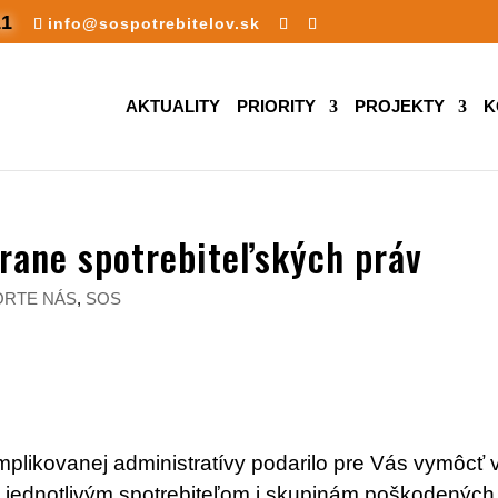
11
info@sospotrebitelov.sk
AKTUALITY
PRIORITY
PROJEKTY
K
rane spotrebiteľských práv
RTE NÁS
,
SOS
plikovanej administratívy podarilo pre Vás vymôcť 
jednotlivým spotrebiteľom i skupinám poškodených