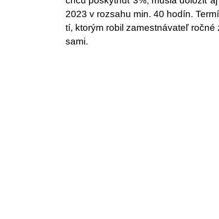
chcú poskytnúť 3%, musia doložiť aj
2023 v rozsahu min. 40 hodín. Termí
tí, ktorým robil zamestnávateľ ročné 
sami.