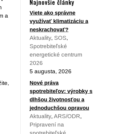
Najnovšie články
h
Viete ako správne
ým a
využívať klimatizáciu a
neskrachovať?
Aktuality
,
SOS
,
Spotrebiteľské
energetické centrum
2026
5 augusta, 2026
Nové práva
ite,
spotrebiteľov: výrobky s
dlhšou životnosťou a
jednoduchšou opravou
Aktuality
,
ARS/ODR
,
Pripravení na
spotrebiteľské