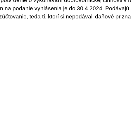
 potvrdenie o vykonávaní dobrovoľníckej činnosti v 
n na podanie vyhlásenia je do 30.4.2024. Podávajú 
zúčtovanie, teda tí, ktorí si nepodávali daňové prizn