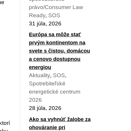
me
právo/Consumer Law
Ready
,
SOS
31 júla, 2026
Európa sa môže stať
prvým kontinentom na
svete s čistou, domácou
a cenovo dostupnou
energiou
Aktuality
,
SOS
,
Spotrebiteľské
energetické centrum
2026
28 júla, 2026
Ako sa vyhnúť žalobe za
torí
ohováranie pri