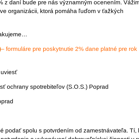
2% z daní bude pre nás významným ocenením. Váži
ráve organizácii, ktorá pomáha ľuďom v ťažkých
 ďakujeme…
– formuláre pre poskytnutie 2% dane platné pre rok
 uviesť
sť ochrany spotrebiteľov (S.O.S.) Poprad
oprad
é podať spolu s potvrdením od zamestnávateľa. Tí, k