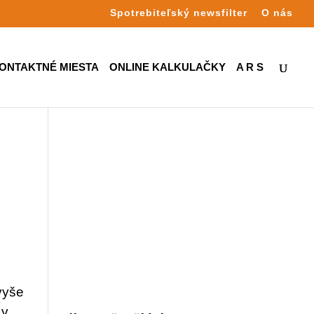
Spotrebiteľský newsfilter
O nás
ONTAKTNÉ MIESTA
ONLINE KALKULAČKY
A R S
vyše
 v