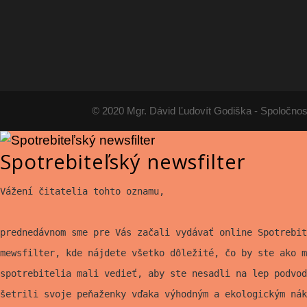
© 2020 Mgr. Dávid Ľudovít Godiška - Spoločnos
Spotrebiteľský newsfilter
Vážení čitatelia tohto oznamu,
prednedávnom sme pre Vás začali vydávať online Spotrebit
mewsfilter, kde nájdete všetko
dôležité, čo by ste ako m
spotrebitelia mali vedieť, aby ste nesadli na lep
podvod
šetrili svoje peňaženky vďaka výhodným a ekologickým nák