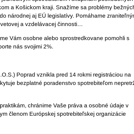
kom a Košickom kraji. Snažíme sa problémy bežnýc
 do národnej aj EÚ legislatívy. Pomáhame zraniteľn
vetovej a vzdelávacej činnosti…
 sme Vám osobne alebo sprostredkovane pomohli s
orte nás svojimi 2%.
.O.S.) Poprad vznikla pred 14 rokmi registráciou na
kytuje bezplatné poradenstvo spotrebiteľom nepretrž
praktikám, chránime Vaše práva a osobné údaje v
ívnym členom Európskej spotrebiteľskej organizácie