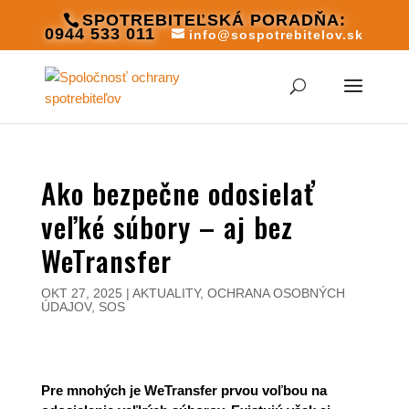
SPOTREBITEĽSKÁ PORADŇA:
0944 533 011
info@sospotrebitelov.sk
Ako bezpečne odosielať
veľké súbory – aj bez
WeTransfer
OKT 27, 2025
|
AKTUALITY
,
OCHRANA OSOBNÝCH
ÚDAJOV
,
SOS
Pre mnohých je WeTransfer prvou voľbou na