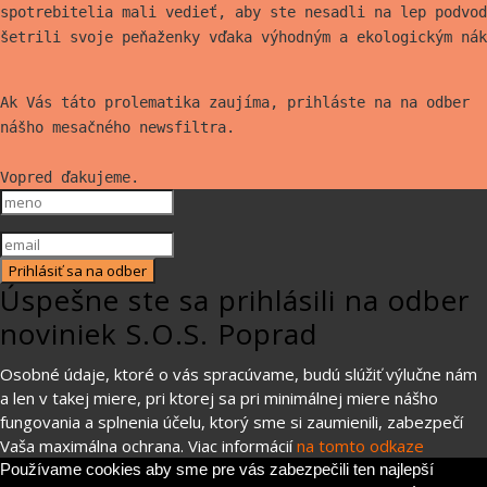
spotrebitelia mali vedieť, aby ste nesadli na lep
podvod
šetrili svoje peňaženky vďaka výhodným a ekologickým nák
Ak Vás táto prolematika zaujíma, prihláste na na odber
nášho mesačného newsfiltra.
Vopred ďakujeme.
Prihlásiť sa na odber
Úspešne ste sa prihlásili na odber
noviniek S.O.S. Poprad
Osobné údaje, ktoré o vás spracúvame, budú slúžiť výlučne nám
a len v takej miere, pri ktorej sa pri minimálnej miere nášho
fungovania a splnenia účelu, ktorý sme si zaumienili, zabezpečí
Vaša maximálna ochrana. Viac informácií
na tomto odkaze
Používame cookies aby sme pre vás zabezpečili ten najlepší