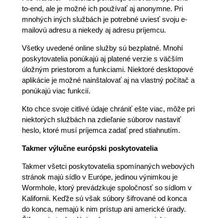
to-end, ale je možné ich používať aj anonymne. Pri
mnohých iných službách je potrebné uviesť svoju e-
mailovú adresu a niekedy aj adresu príjemcu.
Všetky uvedené online služby sú bezplatné. Mnohí
poskytovatelia ponúkajú aj platené verzie s väčším
úložným priestorom a funkciami. Niektoré desktopové
aplikácie je možné nainštalovať aj na vlastný počítač a
ponúkajú viac funkcií.
Kto chce svoje citlivé údaje chrániť ešte viac, môže pri
niektorých službách na zdieľanie súborov nastaviť
heslo, ktoré musí príjemca zadať pred stiahnutím.
Takmer výlučne európski poskytovatelia
Takmer všetci poskytovatelia spomínaných webových
stránok majú sídlo v Európe, jedinou výnimkou je
Wormhole, ktorý prevádzkuje spoločnosť so sídlom v
Kalifornii. Keďže sú však súbory šifrované od konca
do konca, nemajú k nim prístup ani americké úrady.