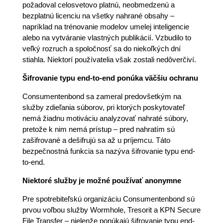
požadoval celosvetovo platnú, neobmedzenú a
bezplatnú licenciu na všetky nahrané obsahy –
napríklad na trénovanie modelov umelej inteligencie
alebo na vytváranie vlastných publikácií. Vzbudilo to
veľký rozruch a spoločnosť sa do niekoľkých dní
stiahla. Niektorí používatelia však zostali nedôverčiví.
Šifrovanie typu end-to-end ponúka väčšiu ochranu
Consumentenbond sa zameral predovšetkým na
služby zdieľania súborov, pri ktorých poskytovateľ
nemá žiadnu motiváciu analyzovať nahraté súbory,
pretože k nim nemá prístup – pred nahratím sú
zašifrované a dešifrujú sa až u príjemcu. Táto
bezpečnostná funkcia sa nazýva šifrovanie typu end-
to-end.
Niektoré služby je možné používať anonymne
Pre spotrebiteľskú organizáciu Consumentenbond sú
prvou voľbou služby Wormhole, Tresorit a KPN Secure
File Transfer – nielenže ponúkajú šifrovanie typu end-