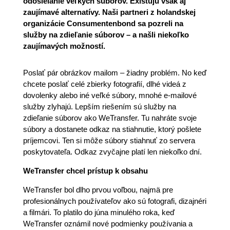
odosielanie veľkých súborov. Existujú však aj
zaujímavé alternatívy. Naši partneri z holandskej
organizácie Consumentenbond sa pozreli na
služby na zdieľanie súborov – a našli niekoľko
zaujímavých možností.
Poslať pár obrázkov mailom – žiadny problém. No keď
chcete poslať celé zbierky fotografií, dlhé videá z
dovolenky alebo iné veľké súbory, mnohé e-mailové
služby zlyhajú. Lepším riešením sú služby na
zdieľanie súborov ako WeTransfer. Tu nahráte svoje
súbory a dostanete odkaz na stiahnutie, ktorý pošlete
príjemcovi. Ten si môže súbory stiahnuť zo servera
poskytovateľa. Odkaz zvyčajne platí len niekoľko dní.
WeTransfer chcel prístup k obsahu
WeTransfer bol dlho prvou voľbou, najmä pre
profesionálnych používateľov ako sú fotografi, dizajnéri
a filmári. To platilo do júna minulého roka, keď
WeTransfer oznámil nové podmienky používania a