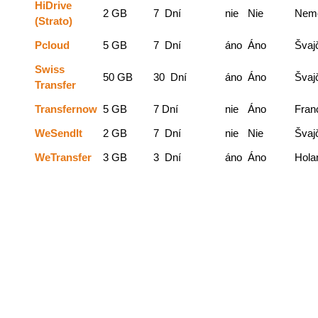
HiDrive
2 GB
7 Dní
nie
Nie
Nem
(Strato)
Pcloud
5 GB
7 Dní
áno
Áno
Švaj
Swiss
50 GB
30 Dní
áno
Áno
Švaj
Transfer
Transfernow
5 GB
7 Dní
nie
Áno
Fran
WeSendIt
2 GB
7 Dní
nie
Nie
Švaj
WeTransfer
3 GB
3 Dní
áno
Áno
Hola