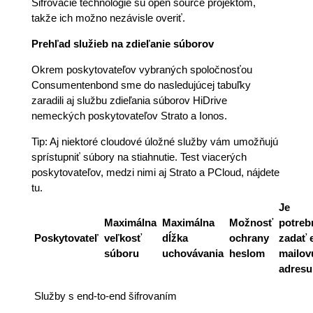
Šifrovacie technológie sú open source projektom,
takže ich možno nezávisle overiť.
Prehľad služieb na zdieľanie súborov
Okrem poskytovateľov vybraných spoločnosťou
Consumentenbond sme do nasledujúcej tabuľky
zaradili aj službu zdieľania súborov HiDrive
nemeckých poskytovateľov Strato a Ionos.
Tip: Aj niektoré cloudové úložné služby vám umožňujú
sprístupniť súbory na stiahnutie. Test viacerých
poskytovateľov, medzi nimi aj Strato a PCloud, nájdete
tu.
Je
Maximálna
Maximálna
Možnosť
potreb
Poskytovateľ
veľkosť
dĺžka
ochrany
zadať 
súboru
uchovávania
heslom
mailov
adresu
Služby s end-to-end šifrovaním