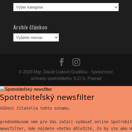
Kategórie
článkov
Archív článkov
Archív
článkov
© 2020 Mgr. Dávid Ľudovít Godiška - Spoločnosť
ochrany spotrebiteľov S.O.S. Poprad
Spotrebiteľský newsfilter
Vážení čitatelia tohto oznamu,
prednedávnom sme pre Vás začali vydávať online Spotrebit
mewsfilter, kde nájdete všetko
dôležité, čo by ste ako m