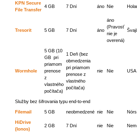
KPN Secure
4 GB
7 Dní
áno
Nie
Hola
File Transfer
áno
(Pravosť
Tresorit
5 GB
7 Dní
áno
Švaj
nie je
overená)
5 GB (10
1 Deň (bez
GB pri
obmedzenia
priamom
pri priamom
Wormhole
prenose
nie
Nie
USA
prenose z
z
vlastného
vlastného
počítača)
počítača)
Služby bez šifrovania typu end-to-end
Filemail
5 GB
neobmedzené
nie
Nie
Nórs
HiDrive
2 GB
7 Dní
nie
Nie
Nem
(Ionos)