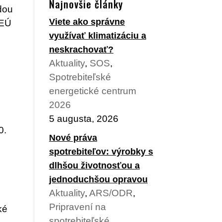
Najnovšie články
odou
Viete ako správne
 EÚ
využívať klimatizáciu a
neskrachovať?
Aktuality
,
SOS
,
Spotrebiteľské
energetické centrum
2026
5 augusta, 2026
0.
Nové práva
spotrebiteľov: výrobky s
dlhšou životnosťou a
jednoduchšou opravou
Aktuality
,
ARS/ODR
,
Pripravení na
ké
spotrebiteľské