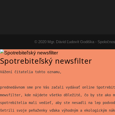
© 2020 Mgr. Dávid Ľudovít Godiška - Spoločnos
Spotrebiteľský newsfilter
Vážení čitatelia tohto oznamu,
prednedávnom sme pre Vás začali vydávať online Spotrebit
mewsfilter, kde nájdete všetko
dôležité, čo by ste ako m
spotrebitelia mali vedieť, aby ste nesadli na lep
podvod
šetrili svoje peňaženky vďaka výhodným a ekologickým nák