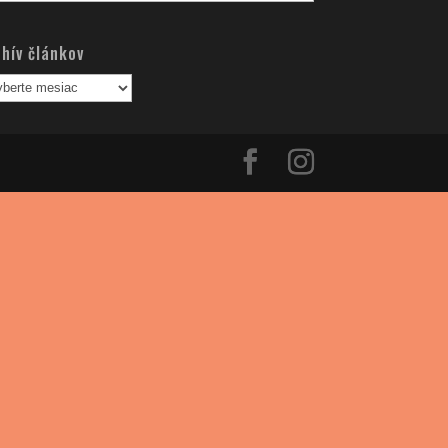
nkov
hív článkov
hív
nkov