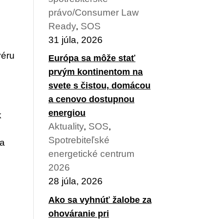
právo/Consumer Law
Ready
,
SOS
31 júla, 2026
véru
Európa sa môže stať
prvým kontinentom na
svete s čistou, domácou
a cenovo dostupnou
energiou
k
Aktuality
,
SOS
,
Spotrebiteľské
 a
energetické centrum
2026
28 júla, 2026
Ako sa vyhnúť žalobe za
ohováranie pri