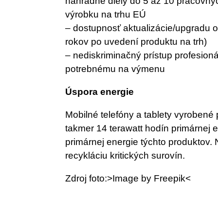
náhradné diely do 5 až 10 pracovný
výrobku na trhu EÚ
– dostupnosť aktualizácie/upgradu 
rokov po uvedení produktu na trh)
– nediskriminačný prístup profesion
potrebnému na výmenu
Úspora energie
Mobilné telefóny a tablety vyrobené 
takmer 14 terawatt hodín primárnej e
primárnej energie týchto produktov.
recykláciu kritických surovín.
Zdroj foto:>Image by Freepik<