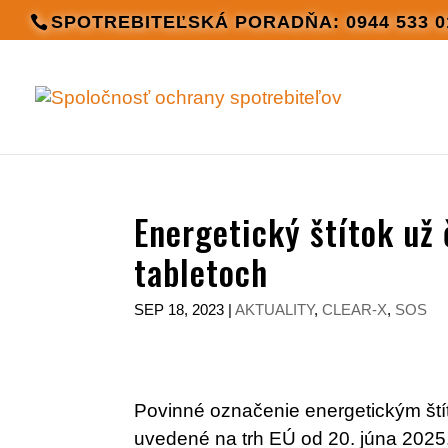
SPOTREBITEĽSKÁ PORADŇA: 0944 533 0
Energetický štítok už
tabletoch
SEP 18, 2023
|
AKTUALITY
,
CLEAR-X
,
SOS
Povinné označenie energetickým ští
uvedené na trh EÚ od 20. júna 2025.