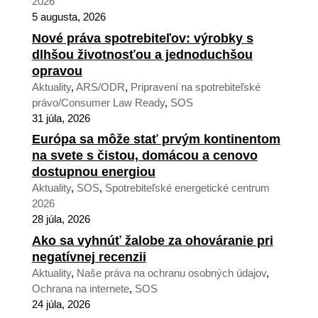
2026
5 augusta, 2026
Nové práva spotrebiteľov: výrobky s
dlhšou životnosťou a jednoduchšou
opravou
Aktuality
,
ARS/ODR
,
Pripravení na spotrebiteľské
právo/Consumer Law Ready
,
SOS
31 júla, 2026
Európa sa môže stať prvým kontinentom
na svete s čistou, domácou a cenovo
dostupnou energiou
Aktuality
,
SOS
,
Spotrebiteľské energetické centrum
2026
28 júla, 2026
Ako sa vyhnúť žalobe za ohováranie pri
negatívnej recenzii
Aktuality
,
Naše práva na ochranu osobných údajov
,
Ochrana na internete
,
SOS
24 júla, 2026