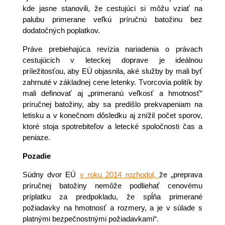
kde jasne stanovili, že cestujúci si môžu vziať na
palubu primerane veľkú príručnú batožinu bez
dodatočných poplatkov.
Práve prebiehajúca revízia nariadenia o právach
cestujúcich v leteckej doprave je ideálnou
príležitosťou, aby EÚ objasnila, aké služby by mali byť
zahrnuté v základnej cene letenky. Tvorcovia politík by
mali definovať aj „primeranú veľkosť a hmotnosť“
príručnej batožiny, aby sa predišlo prekvapeniam na
letisku a v konečnom dôsledku aj znížil počet sporov,
ktoré stoja spotrebiteľov a letecké spoločnosti čas a
peniaze.
Pozadie
Súdny dvor EÚ
v roku 2014 rozhodol,
že „preprava
príručnej batožiny nemôže podliehať cenovému
príplatku za predpokladu, že spĺňa primerané
požiadavky na hmotnosť a rozmery, a je v súlade s
platnými bezpečnostnými požiadavkami“.