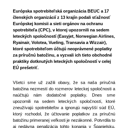
Európska spotrebiteľská organizácia BEUC a 17
členských organizácií z 13 krajín podali sťažnosť
Európskej komisii a sieti orgánov na ochranu
spotrebiteľa (CPC), v ktorej upozornili na sedem
leteckých spoločností (Easyjet, Norwegian Airlines,
Ryainair, Volotea, Vueling, Transavia a Wizzair),
ktoré spotrebiteľom účtujú neoprávnené poplatky
za príručnú batožinu, a vyzvali ich tieto obchodné
praktiky dotknutých leteckých spoločností v celej
EÚ prešetriť.
Všetci sme už zažili obavy, že sa naša príručná
batožina nezmestí do rozmerov leteckej spoločnosti a
naúčtujú nám dodatočné poplatky. Dnes sme
upozornili na sedem leteckých spoločností, ktoré
zneužívajú spotrebiteľov a ignorujú najvyšší súd EÚ,
ktorý rozhodol, že účtovanie poplatkov za príručnú
batožinu primeranej veľkosti je nezákonné. Potvrdila to
aj nedávna penalizácia tohto konania v Španielsku,