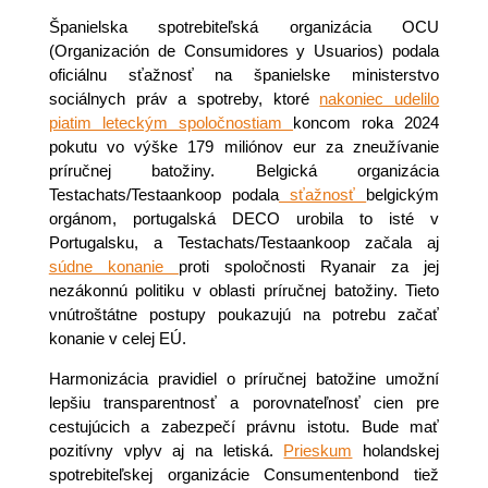
Španielska spotrebiteľská organizácia OCU
(Organización de Consumidores y Usuarios) podala
oficiálnu sťažnosť na španielske ministerstvo
sociálnych práv a spotreby, ktoré
nakoniec udelilo
piatim leteckým spoločnostiam
koncom roka 2024
pokutu vo výške 179 miliónov eur za zneužívanie
príručnej batožiny. Belgická organizácia
Testachats/Testaankoop podala
sťažnosť
belgickým
orgánom, portugalská DECO urobila to isté v
Portugalsku, a Testachats/Testaankoop začala aj
súdne konanie
proti spoločnosti Ryanair za jej
nezákonnú politiku v oblasti príručnej batožiny. Tieto
vnútroštátne postupy poukazujú na potrebu začať
konanie v celej EÚ.
Harmonizácia pravidiel o príručnej batožine umožní
lepšiu transparentnosť a porovnateľnosť cien pre
cestujúcich a zabezpečí právnu istotu. Bude mať
pozitívny vplyv aj na letiská.
Prieskum
holandskej
spotrebiteľskej organizácie Consumentenbond tiež