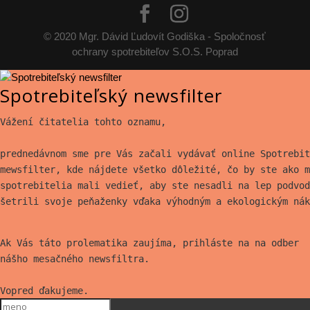
© 2020 Mgr. Dávid Ľudovít Godiška - Spoločnosť
ochrany spotrebiteľov S.O.S. Poprad
Spotrebiteľský newsfilter
Vážení čitatelia tohto oznamu,
prednedávnom sme pre Vás začali vydávať online Spotrebit
mewsfilter, kde nájdete všetko
dôležité, čo by ste ako m
spotrebitelia mali vedieť, aby ste nesadli na lep
podvod
šetrili svoje peňaženky vďaka výhodným a ekologickým nák
Ak Vás táto prolematika zaujíma, prihláste na na odber
nášho mesačného newsfiltra.
Vopred ďakujeme.