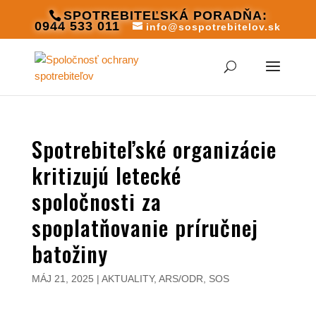
SPOTREBITEĽSKÁ PORADŇA:
0944 533 011
info@sospotrebitelov.sk
Spotrebiteľské organizácie
kritizujú letecké
spoločnosti za
spoplatňovanie príručnej
batožiny
MÁJ 21, 2025
|
AKTUALITY
,
ARS/ODR
,
SOS