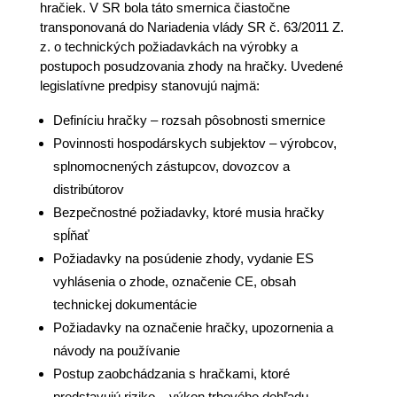
hračiek. V SR bola táto smernica čiastočne
transponovaná do Nariadenia vlády SR č. 63/2011 Z.
z. o technických požiadavkách na výrobky a
postupoch posudzovania zhody na hračky.
Uvedené
legislatívne predpisy stanovujú najmä:
Definíciu hračky – rozsah pôsobnosti smernice
Povinnosti hospodárskych subjektov – výrobcov,
splnomocnených zástupcov, dovozcov a
distribútorov
Bezpečnostné požiadavky, ktoré musia hračky
spĺňať
Požiadavky na posúdenie zhody, vydanie ES
vyhlásenia o zhode, označenie CE, obsah
technickej dokumentácie
Požiadavky na označenie hračky, upozornenia a
návody na používanie
Postup zaobchádzania s hračkami, ktoré
predstavujú riziko – výkon trhového dohľadu.