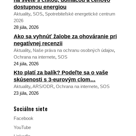
na svete s čistou, domácou a cenovo
dostupnou energiou
Aktuality
,
SOS
,
Spotrebiteľské energetické centrum
2026
28 júla, 2026
Ako sa vyhnúť žalobe za ohováranie pri
negatívnej recenzii
Aktuality
,
Naše práva na ochranu osobných údajov
,
Ochrana na internete
,
SOS
24 júla, 2026
Kto platí za balík? Podeľte sa o vaše
skúsenosti s 3-eurovým clom…
Aktuality
,
ARS/ODR
,
Ochrana na internete
,
SOS
23 júla, 2026
Sociálne siete
Facebook
YouTube