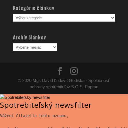
Kategórie článkov
Kategórie
článkov
Archív článkov
Archív
článkov
© 2020 Mgr. Dávid Ľudovít Godiška - Spoločnosť
ochrany spotrebiteľov S.O.S. Poprad
Spotrebiteľský newsfilter
Vážení čitatelia tohto oznamu,