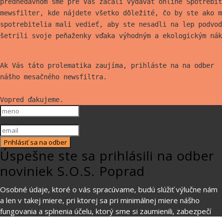
prednedávnom sme pre Vás začali vydávať online Spotrebit
mewsfilter, kde nájdete všetko
dôležité, čo by ste ako m
spotrebitelia mali vedieť, aby ste nesadli na lep
podvod
šetrili svoje peňaženky vďaka výhodným a ekologickým nák
Ak Vás táto prolematika zaujíma, prihláste na na odber
nášho mesačného newsfiltra.
Vopred ďakujeme.
Prihlásiť sa na odber
Úspešne ste sa prihlásili na odber
noviniek S.O.S. Poprad
Osobné údaje, ktoré o vás spracúvame, budú slúžiť výlučne nám
a len v takej miere, pri ktorej sa pri minimálnej miere nášho
fungovania a splnenia účelu, ktorý sme si zaumienili, zabezpečí
Vaša maximálna ochrana. Viac informácií
na tomto odkaze