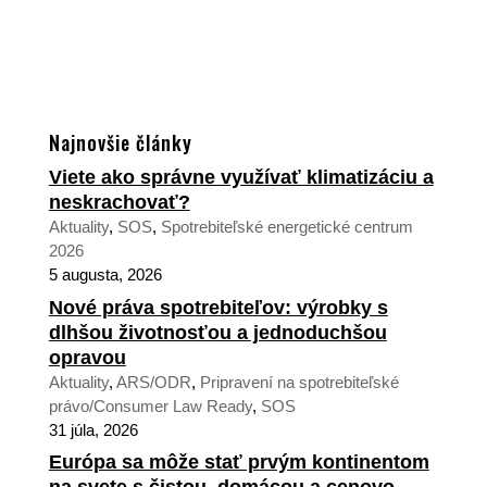
Najnovšie články
Viete ako správne využívať klimatizáciu a
neskrachovať?
Aktuality
,
SOS
,
Spotrebiteľské energetické centrum
2026
5 augusta, 2026
Nové práva spotrebiteľov: výrobky s
dlhšou životnosťou a jednoduchšou
opravou
Aktuality
,
ARS/ODR
,
Pripravení na spotrebiteľské
právo/Consumer Law Ready
,
SOS
31 júla, 2026
Európa sa môže stať prvým kontinentom