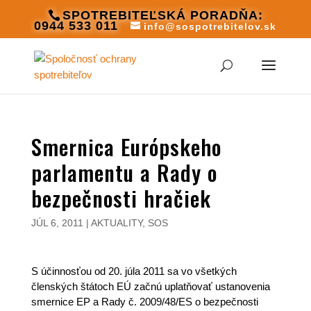
SPOTREBITEĽSKÁ PORADŇA:
0944 533 011
info@sospotrebitelov.sk
Smernica Európskeho
parlamentu a Rady o
bezpečnosti hračiek
JÚL 6, 2011
|
AKTUALITY
,
SOS
S účinnosťou od 20. júla 2011 sa vo všetkých
členských štátoch EÚ začnú uplatňovať ustanovenia
smernice EP a Rady č. 2009/48/ES o bezpečnosti