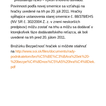
Povinnosti podľa novej smernice sa vzťahujú na
hračky uvedené na trh po 20. júli 2011. Hračky
spĺňajúce ustanovenia starej smernice č. 88/378/EHS
(NV SR č. 302/2004 Z. z. v znení neskorších
predpisov) môžu zostať na trhu a môžu sa dodávať v
ktorejkoľvek fáze dodávateľského reťazca, ak boli
uvedené na trh pred 20. júlom 2011.
Brožúrku Bezpečnosť hračiek si môžete stiahnuť
na
http://www.soi.sk/files/documents/rady-
podnikatelom/bro%C5%BE%C3%BAra%20ek%20-
%20bezpe%C4%8Dnos%C5%A5%20hra%C4%8Diek.
pdf