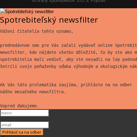
ochrany spotrebiteľov S.O.S. Poprad
Spotrebiteľský newsfilter
Vážení čitatelia tohto oznamu,
prednedávnom sme pre Vás začali vydávať online Spotrebit
mewsfilter, kde nájdete všetko
dôležité, čo by ste ako m
spotrebitelia mali vedieť, aby ste nesadli na lep
podvod
šetrili svoje peňaženky vďaka výhodným a ekologickým nák
Ak Vás táto prolematika zaujíma, prihláste na na odber
nášho mesačného newsfiltra.
Vopred ďakujeme.
Prihlásiť sa na odber