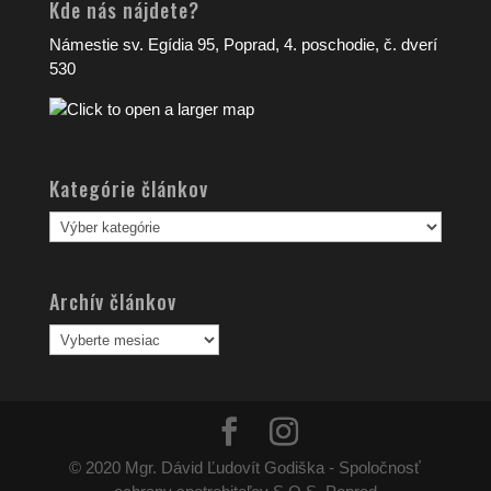
Kde nás nájdete?
Námestie sv. Egídia 95, Poprad, 4. poschodie, č. dverí
530
Kategórie článkov
Kategórie
článkov
Archív článkov
Archív
článkov
© 2020 Mgr. Dávid Ľudovít Godiška - Spoločnosť