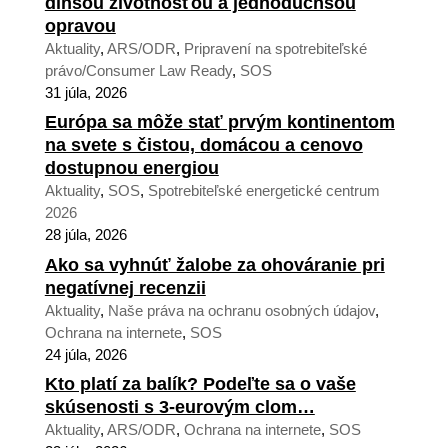
dlhšou životnosťou a jednoduchšou
opravou
Aktuality
,
ARS/ODR
,
Pripravení na spotrebiteľské
právo/Consumer Law Ready
,
SOS
31 júla, 2026
Európa sa môže stať prvým kontinentom
na svete s čistou, domácou a cenovo
dostupnou energiou
Aktuality
,
SOS
,
Spotrebiteľské energetické centrum
2026
28 júla, 2026
Ako sa vyhnúť žalobe za ohováranie pri
negatívnej recenzii
Aktuality
,
Naše práva na ochranu osobných údajov
,
Ochrana na internete
,
SOS
24 júla, 2026
Kto platí za balík? Podeľte sa o vaše
skúsenosti s 3-eurovým clom…
Aktuality
,
ARS/ODR
,
Ochrana na internete
,
SOS