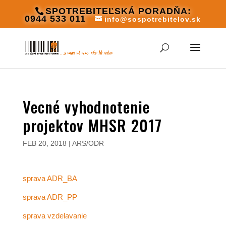
SPOTREBITEĽSKÁ PORADŇA:
0944 533 011
info@sospotrebitelov.sk
Vecné vyhodnotenie
projektov MHSR 2017
FEB 20, 2018
|
ARS/ODR
sprava ADR_BA
sprava ADR_PP
sprava vzdelavanie