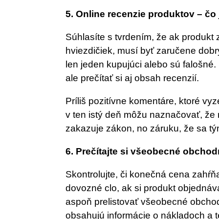
5. Online recenzie produktov – čo
Súhlasíte s tvrdením, že ak produkt 
hviezdičiek, musí byť zaručene dob
len jeden kupujúci alebo sú falošné.
ale prečítať si aj obsah recenzií.
Príliš pozitívne komentáre, ktoré vy
v ten istý deň môžu naznačovať, že
zakazuje zákon, no záruku, že sa tý
6. Prečítajte si všeobecné obch
Skontrolujte, či konečná cena zahŕň
dovozné clo, ak si produkt objednáv
aspoň prelistovať všeobecné obcho
obsahujú informácie o nákladoch a