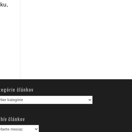
bku,
tegórie článkov
egórie
nkov
hív článkov
hív