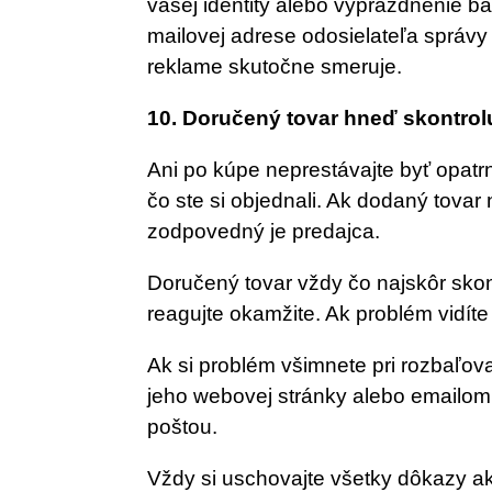
vašej identity alebo vyprázdnenie 
mailovej adrese odosielateľa správy 
reklame skutočne smeruje.
10. Doručený tovar hneď skontrol
Ani po kúpe neprestávajte byť opatr
čo ste si objednali. Ak dodaný tov
zodpovedný je predajca.
Doručený tovar vždy čo najskôr skontro
reagujte okamžite. Ak problém vidíte 
Ak si problém všimnete pri rozbaľov
jeho webovej stránky alebo emailom.
poštou.
Vždy si uschovajte všetky dôkazy ak