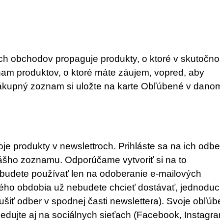
ch obchodov propaguje produkty, o ktoré v skutočno
nam produktov, o ktoré máte záujem, vopred, aby
oj nákupný zoznam si uložte na karte Obľúbené v dano
je produkty v newslettroch. Prihláste sa na ich odbe
vášho zoznamu. Odporúčame vytvoriť si na to
 budete používať len na odoberanie e-mailových
ového obdobia už nebudete chcieť dostávať, jednodu
ušiť odber v spodnej časti newslettera). Svoje obľú
edujte aj na sociálnych sieťach (Facebook, Instagra