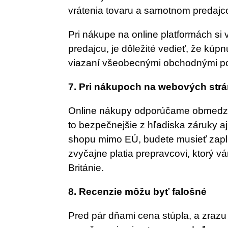
vrátenia tovaru a samotnom predajco
Pri nákupe na online platformách si v
predajcu, je dôležité vedieť, že kúpn
viazaní všeobecnými obchodnými po
7. Pri nákupoch na webových str
Online nákupy odporúčame obmedziť
to bezpečnejšie z hľadiska záruky aj
shopu mimo EÚ, budete musieť zaplat
zvyčajne platia prepravcovi, ktorý vám
Británie.
8. Recenzie môžu byť falošné
Pred pár dňami cena stúpla, a zraz