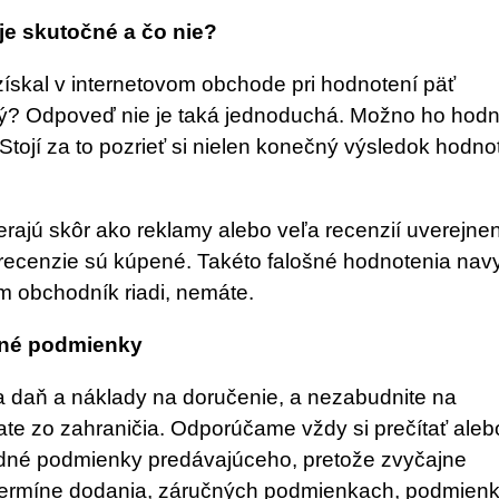
 je skutočné a čo nie?
získal v internetovom obchode pri hodnotení päť
rý? Odpoveď nie je taká jednoduchá. Možno ho hodno
 Stojí za to pozrieť si nielen konečný výsledok hodno
zerajú skôr ako reklamy alebo veľa recenzií uverejne
 recenzie sú kúpené. Takéto falošné hodnotenia nav
m obchodník riadi, nemáte.
odné podmienky
a daň a náklady na doručenie, a nezabudnite na
ate zo zahraničia. Odporúčame vždy si prečítať aleb
dné podmienky predávajúceho, pretože zvyčajne
 termíne dodania, záručných podmienkach, podmien