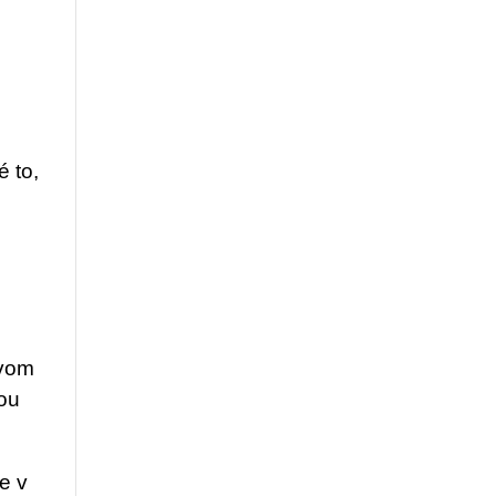
 to,
tvom
nou
e v