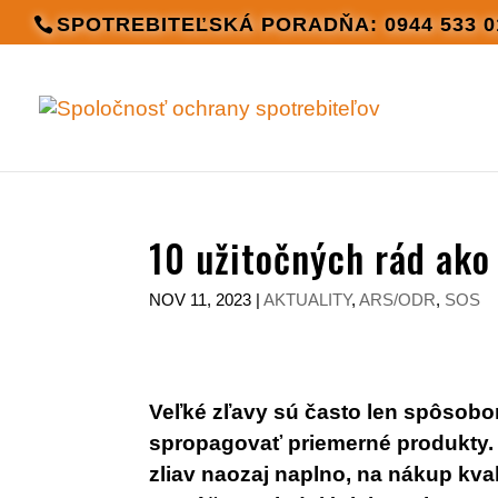
SPOTREBITEĽSKÁ PORADŇA: 0944 533 0
10 užitočných rád ako
NOV 11, 2023
|
AKTUALITY
,
ARS/ODR
,
SOS
Veľké zľavy sú často len spôso
spropagovať priemerné produkty. 
zliav naozaj naplno, na nákup kva