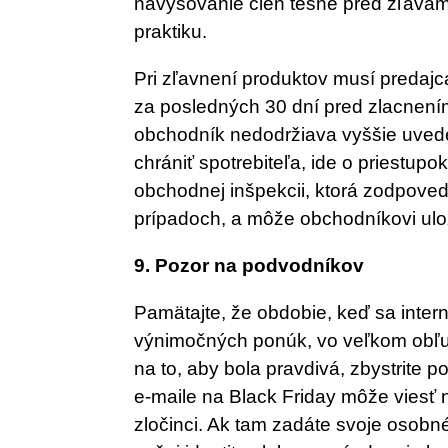
navyšovanie cien tesne pred zľavam
praktiku.
Pri zľavnení produktov musí predajca
za posledných 30 dní pred zlacnením
obchodník nedodržiava vyššie uved
chrániť spotrebiteľa, ide o priestu
obchodnej inšpekcii, ktorá zodpoved
prípadoch, a môže obchodníkovi ulož
9. Pozor na podvodníkov
Pamätajte, že obdobie, keď sa inte
výnimočných ponúk, vo veľkom obľu
na to, aby bola pravdivá, zbystrite 
e-maile na Black Friday môže viesť n
zločinci. Ak tam zadáte svoje osobn