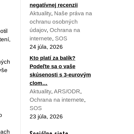
negatívnej recenzii
Aktuality
,
Naše práva na
ochranu osobných
údajov
,
Ochrana na
til
internete
,
SOS
tení,
24 júla, 2026
Kto platí za balík?
ných
Podeľte sa o vaše
yše
skúsenosti s 3-eurovým
clom…
Aktuality
,
ARS/ODR
,
Ochrana na internete
,
SOS
o
23 júla, 2026
kach
Sociálne siete