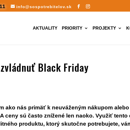
11
info@sospotrebitelov.sk
AKTUALITY
PRIORITY
PROJEKTY
K
 zvládnuť Black Friday
bom ako nás primäť k neuváženým nákupom alebo
A ceny sú často znížené len naoko. Využiť tento
litného produktu, ktorý skutočne potrebujete, vá