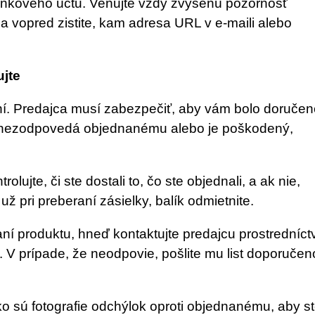
bankového účtu. Venujte vždy zvýšenú pozornosť
a vopred zistite, kam adresa URL v e-maili alebo
ujte
ní. Predajca musí zabezpečiť, aby vám bolo doručené
ar nezodpovedá objednanému alebo je poškodený,
lujte, či ste dostali to, čo ste objednali, a ak nie,
už pri preberaní zásielky, balík odmietnite.
aní produktu, hneď kontaktujte predajcu prostredníc
 V prípade, že neodpovie, pošlite mu list doporuče
o sú fotografie odchýlok oproti objednanému, aby st