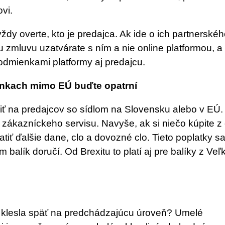
vi.
ždy overte, kto je predajca. Ak ide o ich partnerské
u zmluvu uzatvárate s ním a nie online platformou, a
dmienkami platformy aj predajcu.
ánkach mimo EÚ buďte opatrní
 na predajcov so sídlom na Slovensku alebo v EÚ.
 zákazníckeho servisu. Navyše, ak si niečo kúpite z 
iť ďalšie dane, clo a dovozné clo. Tieto poplatky s
 balík doručí. Od Brexitu to platí aj pre balíky z Veľ
u klesla späť na predchádzajúcu úroveň? Umelé