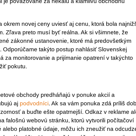
i je považované za nekalú a klamlivú obchodnú
 okrem novej ceny uviesť aj cenu, ktorá bola najniž
. Zľava preto musí byť reálna. Ak si všimnete, že
ené zákonné ustanovenie, ktoré má predovšetkým
pok. Odporúčame takýto postup nahlásiť Slovenskej
á za monitorovanie a prijímanie opatrení v takýchto
iť pokutu.
rnetové obchody predháňajú v ponuke akcií a
bujú aj
podvodníci
. Ak sa vám ponuka zdá príliš do
pozornosť a buďte ešte opatrnejší. Odkaz v reklame a
a falošnú webovú stránku, ktorú vytvorili počítačoví
é alebo platobné údaje, môžu ich zneužiť na odcudz