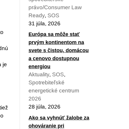
právo/Consumer Law
Ready
,
SOS
31 júla, 2026
to
Európa sa môže stať
prvým kontinentom na
odnú
svete s čistou, domácou
a cenovo dostupnou
 je
energiou
Aktuality
,
SOS
,
Spotrebiteľské
energetické centrum
2026
28 júla, 2026
tiež
no
Ako sa vyhnúť žalobe za
ohováranie pri