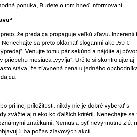
výhodná ponuka, Budete o tom hneď informovaní.
ľavu“
 preto, že predajca propaguje veľkú zľavu. Inzerenti 
. Nenechajte sa preto oklamať sloganmi ako „50 €
ýpredaj“. Venujte tomu pár sekúnd a nájdite aj pôv
v priebehu mesiaca „vyvíja“. Určite si skontrolujte aj
často stáva, že zľavnená cena u jedného obchodníka
dajcu.
 pri inej príležitosti, nikdy nie je dobré vyberať si
dy zvážte aj niekoľko ďalších kritérií. Nenechajte sa 
neznámymi značkami. Nemusia byť nevyhnutne zlé, 
 objavujú iba počas zľavových akcií.