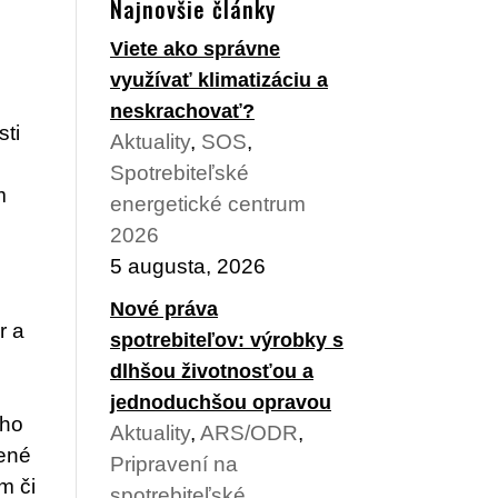
Najnovšie články
Viete ako správne
využívať klimatizáciu a
neskrachovať?
sti
Aktuality
,
SOS
,
Spotrebiteľské
m
energetické centrum
2026
5 augusta, 2026
Nové práva
r a
spotrebiteľov: výrobky s
dlhšou životnosťou a
jednoduchšou opravou
cho
Aktuality
,
ARS/ODR
,
bené
Pripravení na
m či
spotrebiteľské