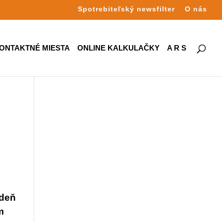
Spotrebiteľský newsfilter
O nás
ONTAKTNÉ MIESTA
ONLINE KALKULAČKY
A R S
 deň
m