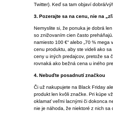
Twitter). Keď sa tam objaví dobrá/
3. Pozerajte sa na cenu, nie na „z
Nemyslite si, že ponuka je dobrá len
so znižovaním cien často preháňajú
namiesto 100 €“ alebo „70 % mega v
cenu produktu, aby ste videli ako sa 
ceny u iných predajcov, pretože sa 
rovnaká ako bežná cena u iného pre
4. Nebuďte posadnutí značkou
Či už nakupujete na Black Friday alebo
produkt len ​kvôli značke. Pri kúpe vž
oklamať veľmi lacnými či dokonca 
nie je náhoda, že niektoré z nich sa