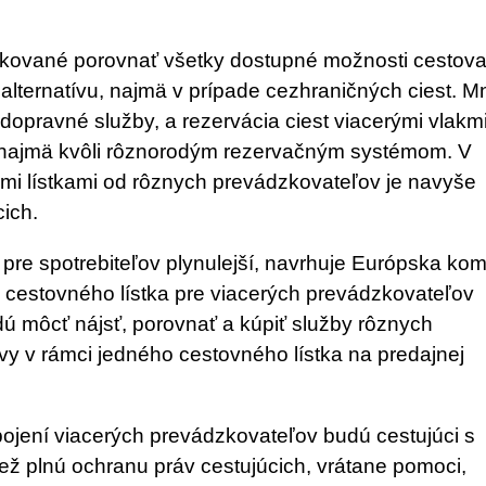
likované porovnať všetky dostupné možnosti cestov
 alternatívu, najmä v prípade cezhraničných ciest. M
dopravné služby, a rezervácia ciest viacerými vlakm
tá najmä kvôli rôznorodým rezervačným systémom. V
ými lístkami od rôznych prevádzkovateľov je navyše
ich.
pre spotrebiteľov plynulejší, navrhuje Európska kom
 cestovného lístka pre viacerých prevádzkovateľov
dú môcť nájsť, porovnať a kúpiť služby rôznych
y v rámci jedného cestovného lístka na predajnej
jení viacerých prevádzkovateľov budú cestujúci s
ež plnú ochranu práv cestujúcich, vrátane pomoci,