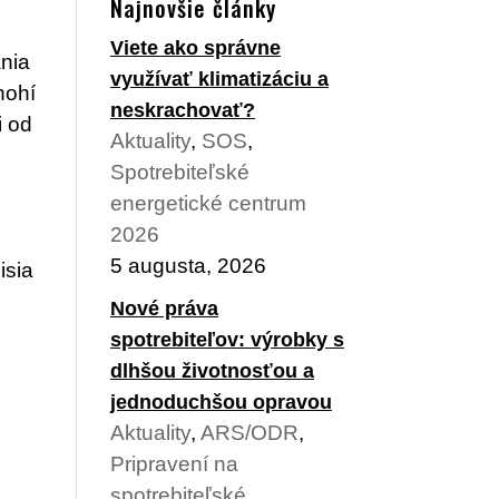
Najnovšie články
Viete ako správne
ania
využívať klimatizáciu a
nohí
neskrachovať?
i od
Aktuality
,
SOS
,
Spotrebiteľské
energetické centrum
2026
5 augusta, 2026
isia
Nové práva
spotrebiteľov: výrobky s
dlhšou životnosťou a
jednoduchšou opravou
Aktuality
,
ARS/ODR
,
Pripravení na
spotrebiteľské