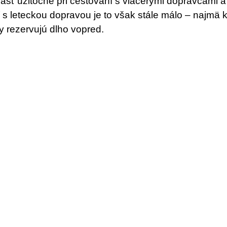
ášť užitočné pri cestovaní s viacerými dopravcami a 
s leteckou dopravou je to však stále málo – najmä 
ky rezervujú dlho vopred.