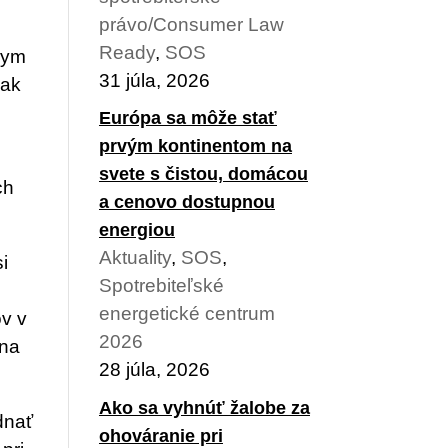
právo/Consumer Law
Ready
,
SOS
nym
31 júla, 2026
 ak
Európa sa môže stať
prvým kontinentom na
svete s čistou, domácou
ch
a cenovo dostupnou
energiou
Aktuality
,
SOS
,
i
Spotrebiteľské
energetické centrum
ov v
2026
 na
28 júla, 2026
Ako sa vyhnúť žalobe za
dnať
ohováranie pri