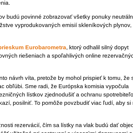
nia.
tkov budú povinné zobrazovať všetky ponuky neutrál
žstve vyprodukovaných emisií skleníkových plynov,
prieskum Eurobarometra
, ktorý odhalil silný dopyt
ovných riešeniach a spoľahlivých online rezervačný
to návrh víta, pretože by mohol prispieť k tomu, že s
ac obľúbi. Sme radi, že Európska komisia vypočula
lezničných lístkov zjednodušiť a ochranu spotrebiteľ
azí, posilniť. To pomôže povzbudiť viac ľudí, aby si
nosti rezervácií, čím sa lístky na vlak budú dať obje