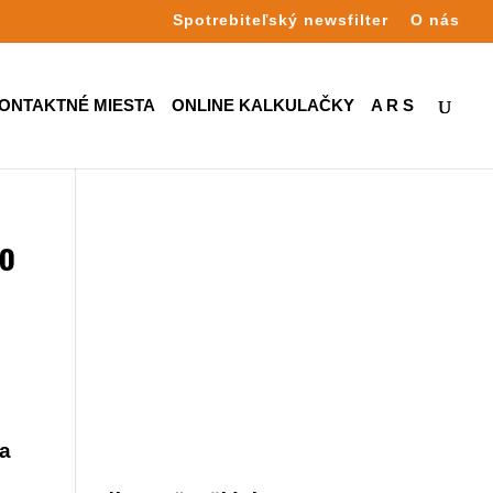
Spotrebiteľský newsfilter
O nás
ONTAKTNÉ MIESTA
ONLINE KALKULAČKY
A R S
vo
 a