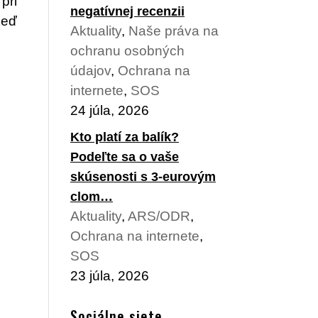
pri
negatívnej recenzii
keď
Aktuality
,
Naše práva na
ochranu osobných
údajov
,
Ochrana na
internete
,
SOS
24 júla, 2026
Kto platí za balík?
Podeľte sa o vaše
skúsenosti s 3-eurovým
clom…
Aktuality
,
ARS/ODR
,
Ochrana na internete
,
SOS
23 júla, 2026
Sociálne siete