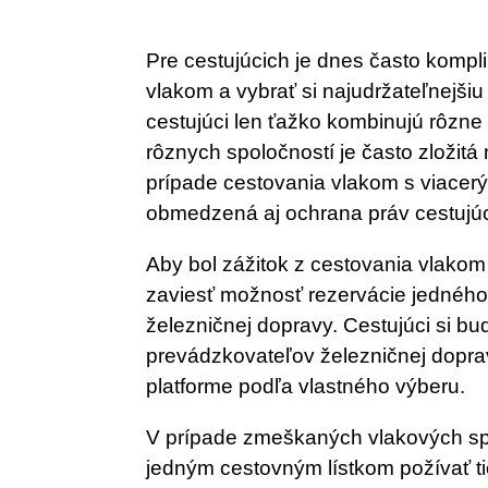
Pre cestujúcich je dnes často komp
vlakom a vybrať si najudržateľnejšiu
cestujúci len ťažko kombinujú rôzne 
rôznych spoločností je často zloži
prípade cestovania vlakom s viacer
obmedzená aj ochrana práv cestujúc
Aby bol zážitok z cestovania vlakom 
zaviesť možnosť rezervácie jedného
železničnej dopravy. Cestujúci si bu
prevádzkovateľov železničnej doprav
platforme podľa vlastného výberu.
V prípade zmeškaných vlakových spo
jedným cestovným lístkom požívať ti