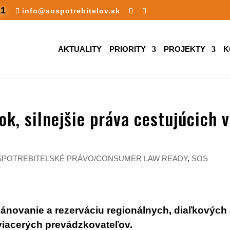
11
info@sospotrebitelov.sk
AKTUALITY
PRIORITY
PROJEKTY
K
ok, silnejšie práva cestujúcich 
 SPOTREBITEĽSKÉ PRÁVO/CONSUMER LAW READY
,
SOS
lánovanie a rezerváciu regionálnych, diaľkových
 viacerých prevádzkovateľov.