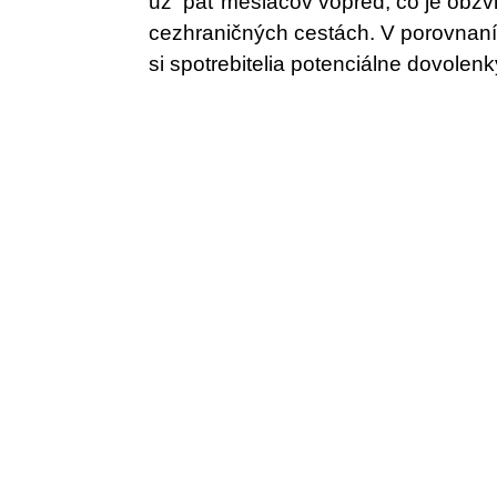
už päť mesiacov vopred, čo je obzvl
cezhraničných cestách. V porovnaní 
si spotrebitelia potenciálne dovolen