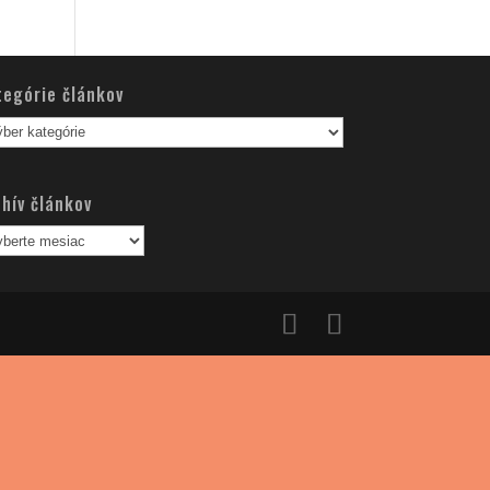
tegórie článkov
egórie
nkov
hív článkov
hív
nkov