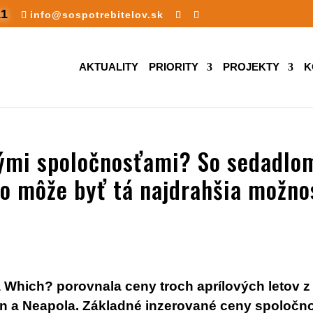
11
info@sospotrebitelov.sk
AKTUALITY
PRIORITY
PROJEKTY
K
vými spoločnosťami? So sedadlo
o môže byť tá najdrahšia možno
a Which? porovnala ceny troch aprílových letov z
én a Neapola. Základné inzerované ceny spoločno