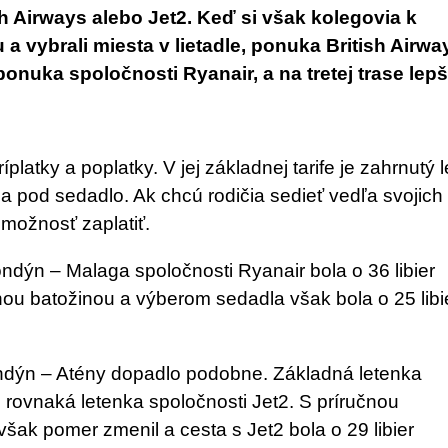
sh Airways alebo Jet2. Keď si však kolegovia k
u a vybrali miesta v lietadle, ponuka British Airwa
onuka spoločnosti Ryanair, a na tretej trase lepš
latky a poplatky. V jej základnej tarife je zahrnutý 
a pod sedadlo. Ak chcú rodičia sedieť vedľa svojich 
o možnosť zaplatiť.
ndýn – Malaga spoločnosti Ryanair bola o 36 libier
učnou batožinou a výberom sedadla však bola o 25 libi
ndýn – Atény dopadlo podobne. Základná letenka
ko rovnaká letenka spoločnosti Jet2. S príručnou
šak pomer zmenil a cesta s Jet2 bola o 29 libier