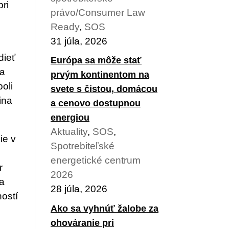
pri
právo/Consumer Law
Ready
,
SOS
31 júla, 2026
dieť
Európa sa môže stať
ka
prvým kontinentom na
boli
svete s čistou, domácou
ina
a cenovo dostupnou
energiou
Aktuality
,
SOS
,
ie v
Spotrebiteľské
energetické centrum
r
2026
ia
28 júla, 2026
ností
Ako sa vyhnúť žalobe za
ohováranie pri