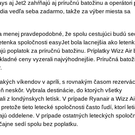
ays aj Jet2 zahŕňajú aj príručnú batožinu a operátori 
sadia vedľa seba zadarmo, takže za výber miesta sa
ľa menej pravdepodobné, že spolu cestujúci budú se
Letenka spoločnosti easyJet bola lacnejšia ako leten
ú poplatok za príručnú batožinu. Príplatky Wizz Air 
ákladné ceny vyzerali najvýhodnejšie. Príručná batož
.
akých víkendov v apríli, s rovnakým časom rezervác
ň neskôr. Vybrala destinácie, do ktorých všetky
ali z londýnskych letísk. V prípade Ryanair a Wizz Ai
etože tieto letecké spoločnosti často ľudí, ktorí let
zajú oddelene. V prípade ostatných leteckých spoloč
čajne sedí spolu bez poplatku.