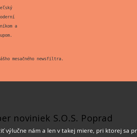
eľský
oderní
níkom a
upom.
ášho mesačného newsfiltra.
ber noviniek S.O.S. Poprad
ť výlučne nám a len v takej miere, pri ktorej sa 