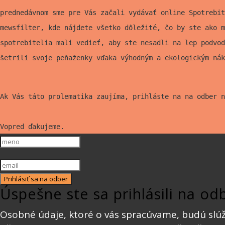
prednedávnom sme pre Vás začali vydávať online Spotrebit
mewsfilter, kde nájdete všetko
dôležité, čo by ste ako m
spotrebitelia mali vedieť, aby ste nesadli na lep
podvod
šetrili svoje peňaženky vďaka výhodným a ekologickým nák
Ak Vás táto prolematika zaujíma, prihláste na na odber n
Vopred ďakujeme.
Prihlásiť sa na odber
Úspešne ste sa prihlásili na od
Osobné údaje, ktoré o vás spracúvame, budú slúži