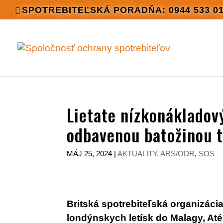
SPOTREBITEĽSKÁ PORADŇA: 0944 533 0
Lietate nízkonáklado
odbavenou batožinou t
MÁJ 25, 2024
|
AKTUALITY
,
ARS/ODR
,
SOS
Britská spotrebiteľská organizáci
londýnskych letísk do Malagy, At