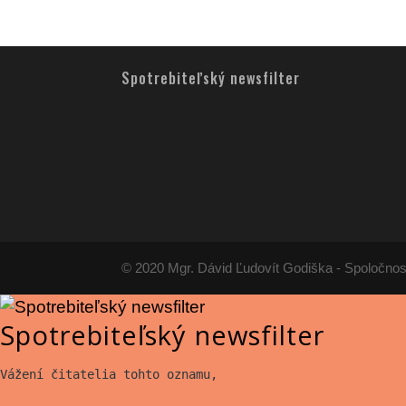
Spotrebiteľský newsfilter
© 2020 Mgr. Dávid Ľudovít Godiška - Spoločnos
Spotrebiteľský newsfilter
Vážení čitatelia tohto oznamu,