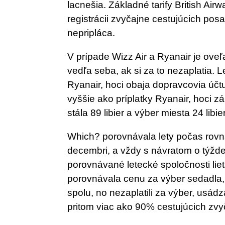
lacnešia. Základné tarify British Airw
registrácii zvyčajne cestujúcich po
nepripláca.
V prípade Wizz Air a Ryanair je ove
vedľa seba, ak si za to nezaplatia. 
Ryanair, hoci obaja dopravcovia účtuj
vyššie ako príplatky Ryanair, hoci z
stála 89 libier a výber miesta 24 libier
Which? porovnávala lety počas rovn
decembri, a vždy s návratom o týžde
porovnávané letecké spoločnosti liet
porovnávala cenu za výber sedadla, pr
spolu, no nezaplatili za výber, usád
pritom viac ako 90% cestujúcich zvy