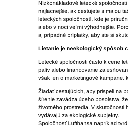
Nízkonákladové letecké spoločnosti
najlacnejšie, ak cestujete s malou t
leteckých spoločností, kde je príruč
alebo v noci veľmi výhodnejšie. Por
aj prípadné príplatky, aby ste si sk
Lietanie je neekologický spôsob 
Letecké spoločnosti často k cene le
palív alebo financovanie zalesňovan
však len o marketingové kampane, kto
Žiadať cestujúcich, aby prispeli na b
šírenie zavádzajúceho posolstva, že
životného prostredia. V skutočnosti 
vydávajú za ekologické subjekty.
Spoločnosť Lufthansa napríklad tvrdí