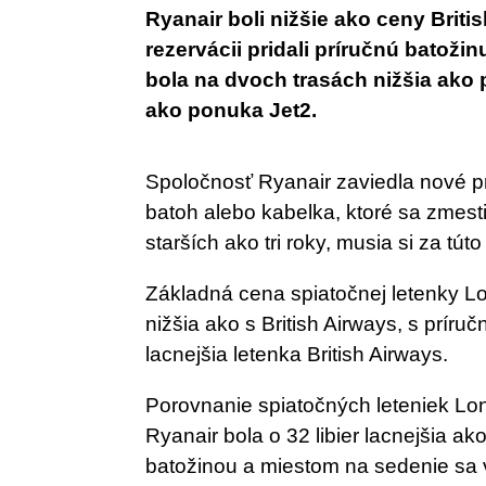
Ryanair boli nižšie ako ceny Briti
rezervácii pridali príručnú batožin
bola na dvoch trasách nižšia ako p
ako ponuka Jet2.
Spoločnosť Ryanair zaviedla nové príp
batoh alebo kabelka, ktoré sa zmesti
starších ako tri roky, musia si za tút
Základná cena spiatočnej letenky Lo
nižšia ako s British Airways, s prír
lacnejšia letenka British Airways.
Porovnanie spiatočných leteniek Lo
Ryanair bola o 32 libier lacnejšia a
batožinou a miestom na sedenie sa v