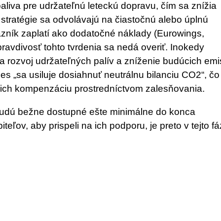
liva pre udržateľnú leteckú dopravu, čím sa znížia
 stratégie sa odvolávajú na čiastočnú alebo úplnú
zník zaplatí ako dodatočné náklady (Eurowings,
pravdivosť tohto tvrdenia sa nedá overiť. Inokedy
a rozvoj udržateľných palív a zníženie budúcich emis
ines „sa usiluje dosiahnuť neutrálnu bilanciu CO2“, čo
 ich kompenzáciu prostredníctvom zalesňovania.
budú bežne dostupné ešte minimálne do konca
eľov, aby prispeli na ich podporu, je preto v tejto f