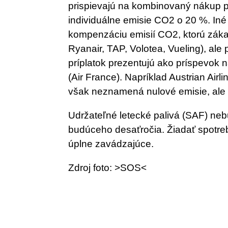
prispievajú na kombinovaný nákup pa
individuálne emisie CO2 o 20 %. Iné
kompenzáciu emisií CO2, ktorú záka
Ryanair, TAP, Volotea, Vueling), ale 
príplatok prezentujú ako príspevok n
(Air France). Napríklad Austrian Airl
však neznamená nulové emisie, ale
Udržateľné letecké palivá (SAF) ne
budúceho desaťročia. Žiadať spotrebit
úplne zavádzajúce.
Zdroj foto: >SOS<