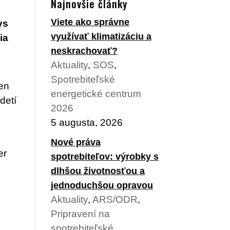
Najnovšie články
Viete ako správne
ys
využívať klimatizáciu a
ia
neskrachovať?
Aktuality
,
SOS
,
Spotrebiteľské
len
energetické centrum
detí
2026
5 augusta, 2026
Nové práva
er
spotrebiteľov: výrobky s
dlhšou životnosťou a
jednoduchšou opravou
Aktuality
,
ARS/ODR
,
Pripravení na
spotrebiteľské