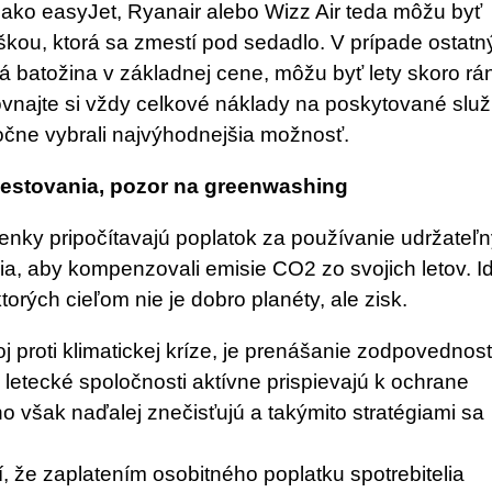
 ako easyJet, Ryanair alebo Wizz Air teda môžu byť
aškou, ktorá sa zmestí pod sedadlo. V prípade ostat
ná batožina v základnej cene, môžu byť lety skoro rá
ovnajte si vždy celkové náklady na poskytované slu
utočne vybrali najvýhodnejšia možnosť.
cestovania, pozor na greenwashing
tenky pripočítavajú poplatok za používanie udržateľ
ia, aby kompenzovali emisie CO2 zo svojich letov. I
rých cieľom nie je dobro planéty, ale zisk.
oj proti klimatickej kríze, je prenášanie zodpovednost
 letecké spoločnosti aktívne prispievajú k ochrane
ho však naďalej znečisťujú a takýmito stratégiami sa
, že zaplatením osobitného poplatku spotrebitelia