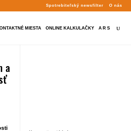
Spotrebiteľský newsfilter
O nás
ONTAKTNÉ MIESTA
ONLINE KALKULAČKY
A R S
m a
sť
sti