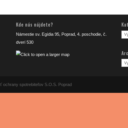
Kde nás nájdete?
Ka
Kat
Námestie sv. Egídia 95, Poprad, 4. poschodie, č.
člá
dverí 530
Arc
Arc
člá
ť ochrany spotrebiteľov S.O.S. Poprad