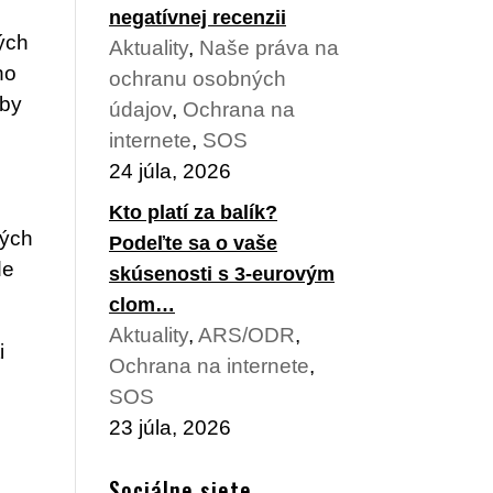
negatívnej recenzii
ných
Aktuality
,
Naše práva na
no
ochranu osobných
žby
údajov
,
Ochrana na
internete
,
SOS
24 júla, 2026
Kto platí za balík?
ných
Podeľte sa o vaše
de
skúsenosti s 3-eurovým
clom…
Aktuality
,
ARS/ODR
,
i
Ochrana na internete
,
SOS
23 júla, 2026
Sociálne siete