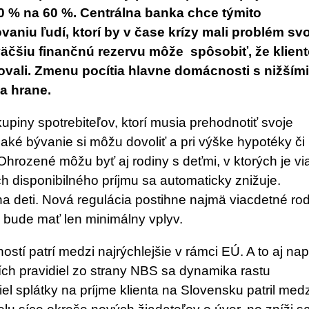
 % na 60 %. Centrálna banka chce týmito
aniu ľudí, ktorí by v čase krízy mali problém sv
äčšiu finančnú rezervu môže spôsobiť, že klien
novali. Zmenu pocítia hlavne domácnosti s nižším
a hrane.
skupiny spotrebiteľov, ktorí musia prehodnotiť svoje
aké bývanie si môžu dovoliť a pri výške hypotéky či
Ohrozené môžu byť aj rodiny s deťmi, v ktorých je vi
h disponibilného príjmu sa automaticky znižuje.
 na deti. Nová regulácia postihne najmä viacdetné ro
v bude mať len minimálny vplyv.
tí patrí medzi najrýchlejšie v rámci EÚ. A to aj nap
ch pravidiel zo strany NBS sa dynamika rastu
el splátky na príjme klienta na Slovensku patril medz