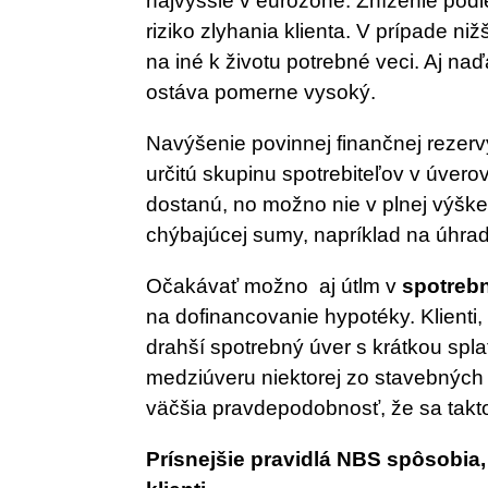
najvyššie v eurozóne. Zníženie podie
riziko zlyhania klienta. V prípade niž
na iné k životu potrebné veci. Aj naď
ostáva pomerne vysoký.
Navýšenie povinnej finančnej rezer
určitú skupinu spotrebiteľov v úverov
dostanú, no možno nie v plnej výšk
chýbajúcej sumy, napríklad na úhra
Očakávať možno aj útlm v
spotreb
na dofinancovanie hypotéky. Klienti
drahší spotrebný úver s krátkou spl
medziúveru niektorej zo stavebných s
väčšia pravdepodobnosť, že sa takto 
Prísnejšie pravidlá NBS spôsobia,