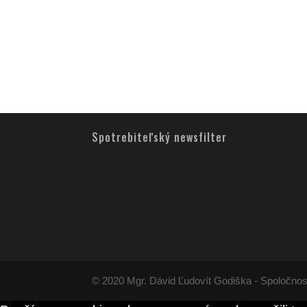
Spotrebiteľský newsfilter
© 2020 Mgr. Dávid Ľudovít Godiška - Spoločnos