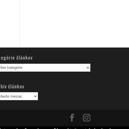
tegórie článkov
egórie
nkov
hív článkov
hív
nkov