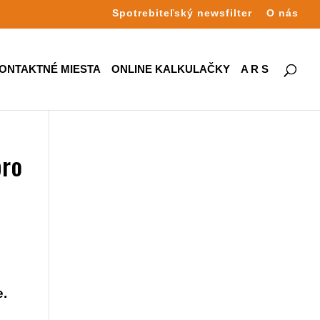
Spotrebiteľský newsfilter
O nás
ONTAKTNÉ MIESTA
ONLINE KALKULAČKY
A R S
bro
e.