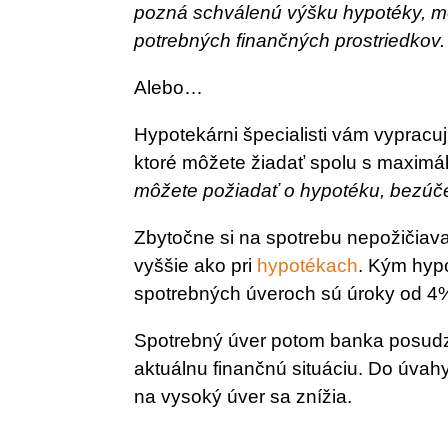
pozná schválenú výšku hypotéky, mô
potrebných finančných prostriedkov.
Alebo…
Hypotekárni špecialisti vám vyprac
ktoré môžete žiadať spolu s maximáln
môžete požiadať o hypotéku, bezúče
Zbytočne si na spotrebu nepožičiavaj
vyššie ako pri
hypotékach
. Kým hypo
spotrebných úveroch sú úroky od 4%
Spotrebný úver potom banka posudzu
aktuálnu finančnú situáciu. Do úvahy
na vysoký úver sa znížia.