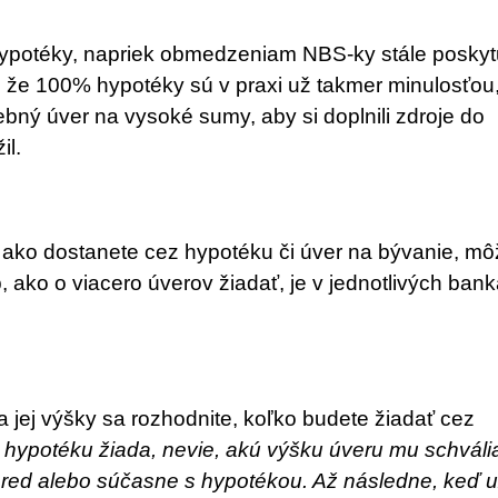
ypotéky, napriek obmedzeniam NBS-ky stále poskyt
a, že 100% hypotéky sú v praxi už takmer minulosťou
rebný úver na vysoké sumy, aby si doplnili zdroje do
il.
í, ako dostanete cez hypotéku či úver na bývanie, mô
, ako o viacero úverov žiadať, je v jednotlivých ban
a jej výšky sa rozhodnite, koľko budete žiadať cez
o hypotéku žiada, nevie, akú výšku úveru mu schváli
pred alebo súčasne s hypotékou. Až následne, keď 