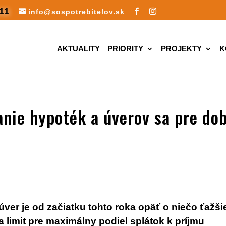
11
info@sospotrebitelov.sk
AKTUALITY
PRIORITY
PROJEKTY
K
anie hypoték a úverov sa pre do
i
ver je od začiatku tohto roka opäť o niečo ťažši
limit pre maximálny podiel splátok k príjmu