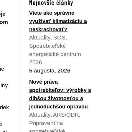
Najnovšie články
Viete ako správne
oje
využívať klimatizáciu a
tom
neskrachovať?
i
Aktuality
,
SOS
,
Spotrebiteľské
energetické centrum
2026
ac
5 augusta, 2026
Nové práva
diny
spotrebiteľov: výrobky s
dlhšou životnosťou a
jednoduchšou opravou
riek
Aktuality
,
ARS/ODR
,
Pripravení na
i
spotrebiteľské