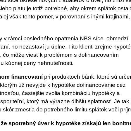
lu síce okreše nových žiadateľov o úver, no zníži sa
šieho platu je totiž potrebné, aby okrem splátok ostal
alej však tento pomer, v porovnaní s inými krajinami,
vy v rámci posledného opatrenia NBS síce obmedzí
aní, no nezastaví ju úplne. Títo klienti zrejme hypot
e, čo môže viesť k problémom s dofinancovaním
du kúpnej ceny nehnuteľnosti.
nom financovaní
pri produktoch bánk, ktoré sú urč
, ktorým už nevyjde k hypotéke dofinancovanie cez
atnosťou, častejšie zvolia kombináciu hypotéky a
poriteľní, ktorý má výrazne dlhšiu splatnosť. Je tak
skôr zmestia do potrebného limitu splátok voči príj
 že spotrebný úver k hypotéke získajú len bonitne