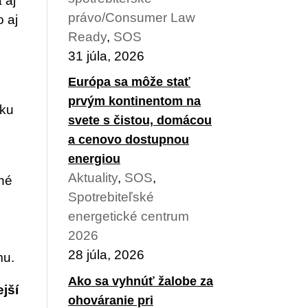
 aj
právo/Consumer Law
o aj
Ready
,
SOS
31 júla, 2026
Európa sa môže stať
prvým kontinentom na
éku
svete s čistou, domácou
a cenovo dostupnou
energiou
Aktuality
,
SOS
,
ené
Spotrebiteľské
energetické centrum
2026
28 júla, 2026
mu.
Ako sa vyhnúť žalobe za
jší
ohováranie pri