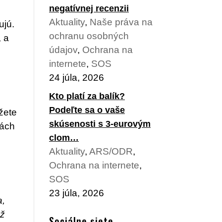
negatívnej recenzii
Aktuality
,
Naše práva na
ujú.
ochranu osobných
, a
údajov
,
Ochrana na
internete
,
SOS
24 júla, 2026
Kto platí za balík?
Podeľte sa o vaše
žete
skúsenosti s 3-eurovým
kách
clom…
Aktuality
,
ARS/ODR
,
Ochrana na internete
,
SOS
23 júla, 2026
a,
už
Sociálne siete