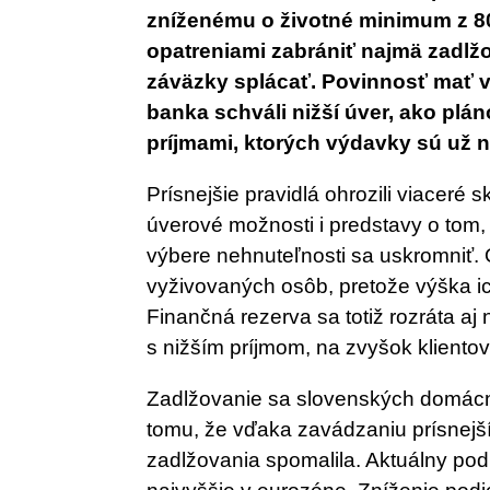
zníženému o životné minimum z 80
opatreniami zabrániť najmä zadlžov
záväzky splácať. Povinnosť mať v
banka schváli nižší úver, ako plá
príjmami, ktorých výdavky sú už n
Prísnejšie pravidlá ohrozili viaceré 
úverové možnosti i predstavy o tom, 
výbere nehnuteľnosti sa uskromniť. 
vyživovaných osôb, pretože výška ic
Finančná rezerva sa totiž rozráta aj
s nižším príjmom, na zvyšok kliento
Zadlžovanie sa slovenských domácnos
tomu, že vďaka zavádzaniu prísnejší
zadlžovania spomalila. Aktuálny podi