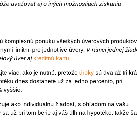
že uvažovať aj o iných možnostiach získania
ujú komplexnú ponuku všetkých úverových produktov
ymi limitmi pre jednotlivé úvery.
V rámci jednej žiad
lový úver aj
kreditnú kartu
.
te viac, ako je nutné, pretože
úroky
sú dva až tri krá
téku dnes dostanete už za jedno percento, pri
 vyššie.
je ako individuálnu žiadosť, s ohľadom na vašu
 sa už pri tom berie aj váš dlh na hypotéke, takže š