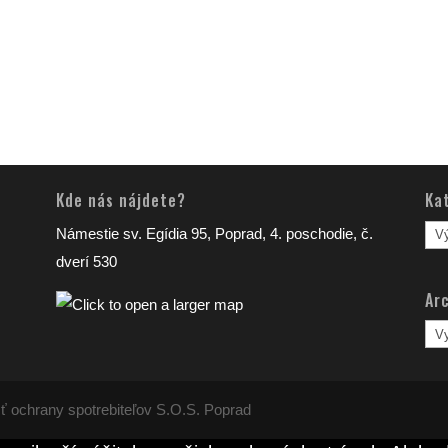
Kde nás nájdete?
Ka
Kat
Námestie sv. Egídia 95, Poprad, 4. poschodie, č.
člá
dverí 530
Arc
Arc
člá
ť ochrany spotrebiteľov S.O.S. Poprad