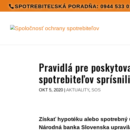
SPOTREBITEĽSKÁ PORADŇA: 0944 533 0
Pravidlá pre poskytov
spotrebiteľov sprísnil
OKT 5, 2020
|
AKTUALITY
,
SOS
Získať hypotéku alebo spotrebný ú
Národná banka Slovenska upravila 