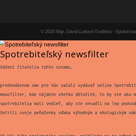
© 2020 Mgr. Dávid Ľudovít Godiška - Spoločnos
Spotrebiteľský newsfilter
Vážení čitatelia tohto oznamu,
prednedávnom sme pre Vás začali vydávať online Spotrebit
mewsfilter, kde nájdete všetko
dôležité, čo by ste ako m
spotrebitelia mali vedieť, aby ste nesadli na lep
podvod
šetrili svoje peňaženky vďaka výhodným a ekologickým nák
Ak Vás táto prolematika zaujíma, prihláste na na odber n