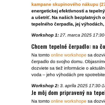
kampane skupinového nákupu
energetickej efektívnosti a tepeln
a ušetriť. Na našich bezplatných 
tepelného čerpadla, jej výhodách,
Workshop 1:
27. marca 2025 17:30
Chcem tepelné čerpadlo: na č
Na tomto
online workshope
sa dozvie
čerpadlo do svojho domu. Objasníme 
dozviete sa tiež informácie o aktu
voda – jeho výhodách pre spotrebit
Workshop 2:
3. apríla 2025 17:30-1
Je môj dom pripravený na tepe
Na tomto
online workshope
sa dozvie