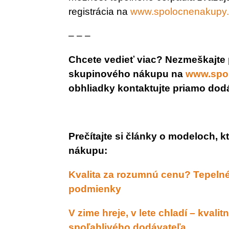
registrácia na
www.spolocnenakupy
– – –
Chcete vedieť viac? Nezmeškajte p
skupinového nákupu na
www.spo
obhliadky kontaktujte priamo dod
Prečítajte si články o modeloch, 
nákupu:
Kvalita za rozumnú cenu? Tepeln
podmienky
V zime hreje, v lete chladí – kval
spoľahlivého dodávateľa