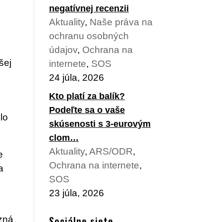
negatívnej recenzii
Aktuality
,
Naše práva na
ochranu osobných
údajov
,
Ochrana na
šej
internete
,
SOS
24 júla, 2026
Kto platí za balík?
Podeľte sa o vaše
lo
skúsenosti s 3-eurovým
clom…
Aktuality
,
ARS/ODR
,
e
Ochrana na internete
,
a
SOS
23 júla, 2026
Sociálne siete
zná