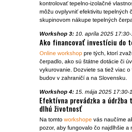
kontrolovať tepelno-izolačné vlastnos
môžu ovplyvniť efektivitu tepelných 
skupinovom nákupe tepelných čerpad
Workshop 3:
10. apríla 2025 17:30
Ako financovať investíciu do 
Online workshop
pre tých, ktorí zva
čerpadlo, ako sú štátne dotácie či ú
vykurovanie. Dozviete sa tiež viac o
budov v zahraničí a na Slovensku.
Workshop 4:
15. mája 2025 17:30-
Efektívna prevádzka a údržba 
dlhú životnosť
Na tomto
workshope
vás naučíme ako
pozor, aby fungovalo čo najdlhšie a 