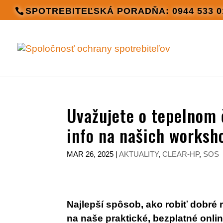
SPOTREBITEĽSKÁ PORADŇA: 0944 533 0
Uvažujete o tepelnom 
info na našich worksh
MAR 26, 2025
|
AKTUALITY
,
CLEAR-HP
,
SOS
Najlepší spôsob, ako robiť dobré 
na naše praktické, bezplatné onli