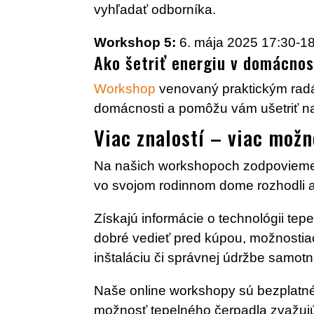
vyhľadať odborníka.
Workshop 5:
6. mája 2025 17:30-1
Ako šetriť energiu v domácnost
Workshop
venovaný praktickým radám
domácnosti a pomôžu vám ušetriť na 
Viac znalostí – viac možn
Na našich workshopoch zodpovieme ot
vo svojom rodinnom dome rozhodli a
Získajú informácie o technológii tepe
dobré vedieť pred kúpou, možnostiac
inštaláciu či správnej údržbe samot
Naše online workshopy sú bezplatné a
možnosť tepelného čerpadla zvažuj