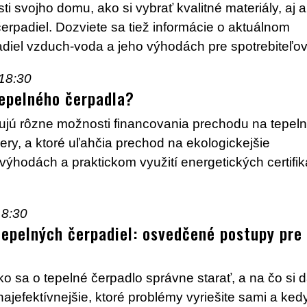
ti svojho domu, ako si vybrať kvalitné materiály, aj 
čerpadiel. Dozviete sa tiež informácie o aktuálnom
iel vzduch-voda a jeho výhodách pre spotrebiteľov
-18:30
tepelného čerpadla?
žujú rôzne možnosti financovania prechodu na tepel
very, a ktoré uľahčia prechod na ekologickejšie
 výhodách a praktickom využití energetických certifi
18:30
tepelných čerpadiel: osvedčené postupy pre
 sa o tepelné čerpadlo správne starať, a na čo si d
najefektívnejšie, ktoré problémy vyriešite sami a ked