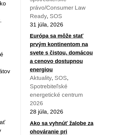
ako
právo/Consumer Law
Ready
,
SOS
.
31 júla, 2026
Európa sa môže stať
prvým kontinentom na
svete s čistou, domácou
né
a cenovo dostupnou
energiou
kátov
Aktuality
,
SOS
,
Spotrebiteľské
energetické centrum
2026
28 júla, 2026
ať
Ako sa vyhnúť žalobe za
y
ohováranie pri