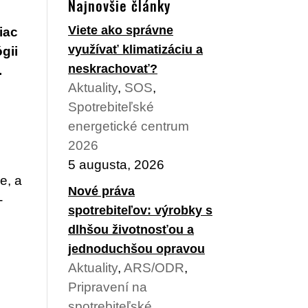
Najnovšie články
Viete ako správne
iac
využívať klimatizáciu a
gii
neskrachovať?
.
Aktuality
,
SOS
,
Spotrebiteľské
energetické centrum
2026
5 augusta, 2026
e, a
Nové práva
-
spotrebiteľov: výrobky s
dlhšou životnosťou a
jednoduchšou opravou
Aktuality
,
ARS/ODR
,
Pripravení na
spotrebiteľské