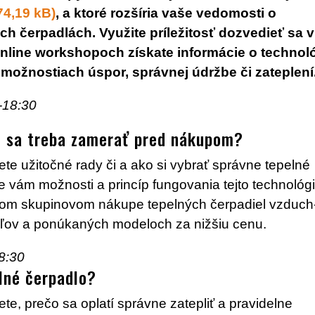
, a ktoré rozšíria vaše vedomosti o
ých čerpadlách. Využite príležitosť dozvedieť sa v
online workshopoch získate informácie o technoló
 možnostiach úspor, správnej údržbe či zateplení
-18:30
o sa treba zamerať pred nákupom?
te užitočné rady či a ako si vybrať správne tepelné
vám možnosti a princíp fungovania tejto technológi
álnom skupinovom nákupe tepelných čerpadiel vzduch
eľov a ponúkaných modeloch za nižšiu cenu.
8:30
lné čerpadlo?
te, prečo sa oplatí správne zatepliť a pravidelne