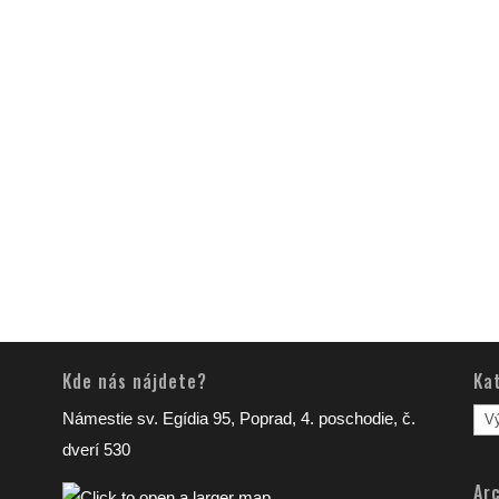
Kde nás nájdete?
Ka
Kat
Námestie sv. Egídia 95, Poprad, 4. poschodie, č.
člá
dverí 530
Arc