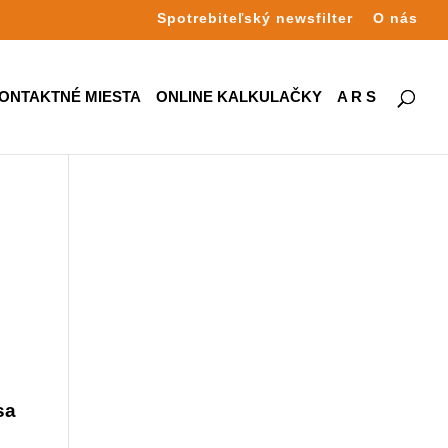
Spotrebiteľský newsfilter
O nás
ONTAKTNÉ MIESTA
ONLINE KALKULAČKY
A R S
sa