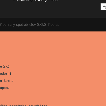
Arc
člá
ť ochrany spotrebiteľov S.O.S. Poprad
eľský
oderní
níkom a
upom.
ášho mesačného newsfiltra.