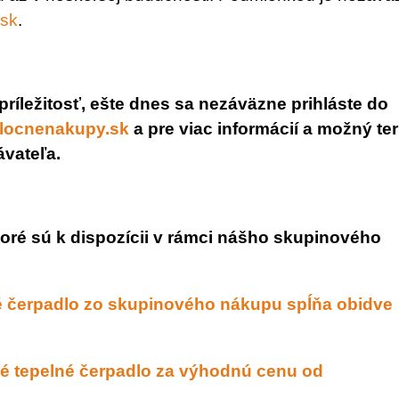
.sk
.
ríležitosť, ešte dnes sa nezáväzne prihláste do
locnenakupy.sk
a pre viac informácií a možný te
ávateľa.
ktoré sú k dispozícii v rámci nášho skupinového
é čerpadlo zo skupinového nákupu spĺňa obidve
itné tepelné čerpadlo za výhodnú cenu od