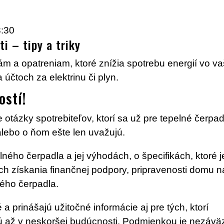
8:30
i – tipy a triky
 a opatreniam, ktoré znížia spotrebu energií vo va
účtoch za elektrinu či plyn.
ostí!
ázky spotrebiteľov, ktorí sa už pre tepelné čerpad
lebo o ňom ešte len uvažujú.
lného čerpadla a jej výhodách, o špecifikách, ktoré j
h získania finančnej podpory, pripravenosti domu n
ného čerpadla.
 prinášajú užitočné informácie aj pre tých, ktorí
ú až v neskoršej budúcnosti. Podmienkou je nezávä