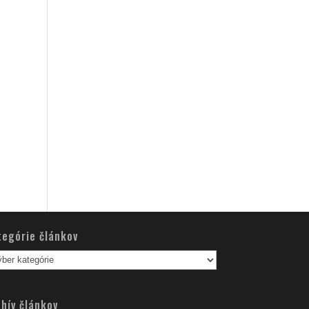
tegórie článkov
egórie
nkov
hív článkov