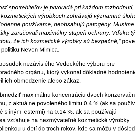
ť spotrebiteľov je prvoradá pri každom rozhodnutí,
v kozmetických výrobkoch zohrávajú významnú úloh
ždodenne používame, neobsahujú patogény. Musíme
átky zaručovali maximálny stupeň ochrany. Vďaka t
stotu, že ich kozmetické výrobky sú bezpečné,“
pove
 politiku Neven Mimica.
 posudok nezávislého Vedeckého výboru pre
oradného orgánu, ktorý vykonal dôkladné hodnoteni
čil ich obmedzenie alebo zákaz.
 obmedziť maximálnu koncentráciu dvoch konzervač
nu, z aktuálne povoleného limitu 0,4 % (ak sa použí
 s inými estermi) na 0,14 %, ak sa používajú
sa vzťahuje na nezmývateľné kozmetické výrobky
plienkou u detí do troch rokov, kde sa môžu v dôsle