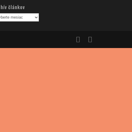
hív článkov
hív
nkov