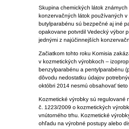
Skupina chemických látok známych a
konzervačných látok používaných v
butylparabénu sú bezpečné aj iné pa
opakovane potvrdil Vedecký výbor p
jednými z najúčinnejších konzervačn
Začiatkom tohto roku Komisia zakáz
v kozmetických výrobkoch – izoprop
benzylparabénu a pentylparabénu (
dôvodu nedostatku údajov potrebnýc
októbri 2014 nesmú obsahovať tieto 
Kozmetické výrobky sú regulované n
č. 1223/2009 o kozmetických výrobko
vnútorného trhu. Kozmetické výrob
ohľadu na výrobné postupy alebo d