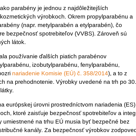
ko parabény je jednou z najdôležitejších
 kozmetických výrobkoch. Okrem propylparabénu a
rabény (napr. metylparabén a etylparabén), čo
re bezpečnosť spotrebiteľov (VVBS). Zároveň sú
ých látok.
ala používanie ďalších piatich parabénov
ylparabénu, izobutylparabénu, fenylparabénu,
pozri
nariadenie Komisie (EÚ) č. 358/2014
), a to z
h na prehodnotenie. Výrobky uvedené na trh po 30
látky.
a európskej úrovni prostredníctvom nariadenia (ES)
ch, ktoré zaisťuje bezpečnosť spotrebiteľov a integr
ky umiestnené na trhu EÚ musia byť bezpečné bez
istribučné kanály. Za bezpečnosť výrobkov zodpove