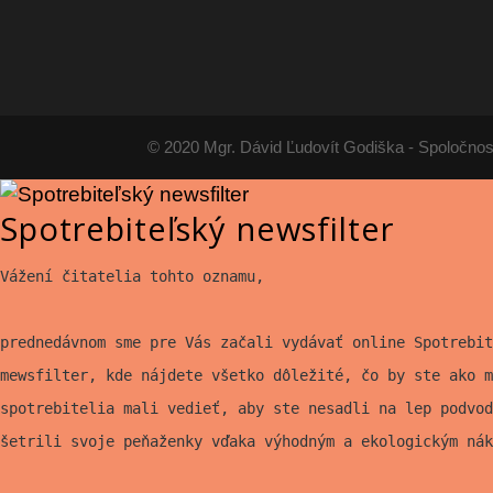
© 2020 Mgr. Dávid Ľudovít Godiška - Spoločnos
Spotrebiteľský newsfilter
Vážení čitatelia tohto oznamu,
prednedávnom sme pre Vás začali vydávať online Spotrebit
mewsfilter, kde nájdete všetko
dôležité, čo by ste ako m
spotrebitelia mali vedieť, aby ste nesadli na lep
podvod
šetrili svoje peňaženky vďaka výhodným a ekologickým nák