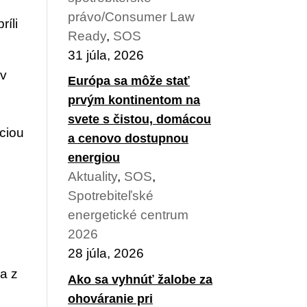
právo/Consumer Law
íli
Ready
,
SOS
31 júla, 2026
 v
Európa sa môže stať
prvým kontinentom na
svete s čistou, domácou
ciou
a cenovo dostupnou
energiou
Aktuality
,
SOS
,
Spotrebiteľské
energetické centrum
2026
28 júla, 2026
na z
Ako sa vyhnúť žalobe za
ohováranie pri