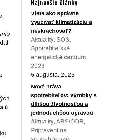
Najnovšie články
Viete ako správne
u.
využívať klimatizáciu a
neskrachovať?
ýmto
Aktuality
,
SOS
,
dal
Spotrebiteľské
energetické centrum
2026
5 augusta, 2026
e
Nové práva
spotrebiteľov: výrobky s
ných
dlhšou životnosťou a
vajú
jednoduchšou opravou
Aktuality
,
ARS/ODR
,
Pripravení na
dku
spotrebiteľské