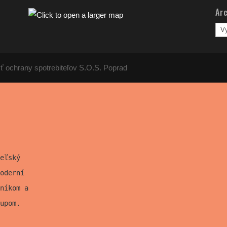
Arc
Arc
člá
ť ochrany spotrebiteľov S.O.S. Poprad
eľský
oderní
níkom a
upom.