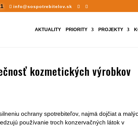
11
info@sospotrebitelov.sk
AKTUALITY
PRIORITY
PROJEKTY
K
pečnosť kozmetických výrobkov
silneniu ochrany spotrebiteľov, najmä dojčiat a malý
bmedzujú používanie troch konzervačných látok v