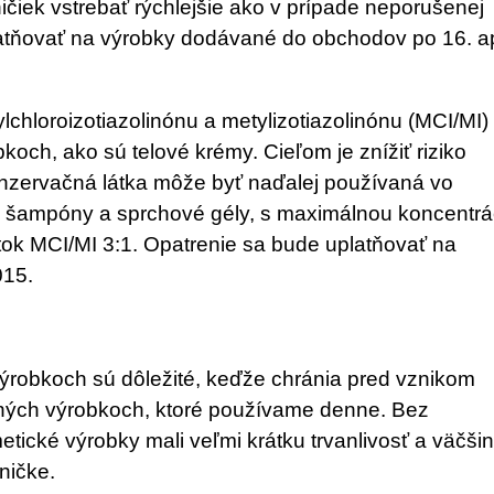
čiek vstrebať rýchlejšie ako v prípade neporušenej
atňovať na výrobky dodávané do obchodov po 16. apr
hloroizotiazolinónu a metylizotiazolinónu (MCI/MI)
ch, ako sú telové krémy. Cieľom je znížiť riziko
konzervačná látka môže byť naďalej používaná vo
ú šampóny a sprchové gély, s maximálnou koncentrá
átok MCI/MI 3:1. Opatrenie sa bude uplatňovať na
015.
ýrobkoch sú dôležité, keďže chránia pred vznikom
iných výrobkoch, ktoré používame denne. Bez
tické výrobky mali veľmi krátku trvanlivosť a väčši
ničke.