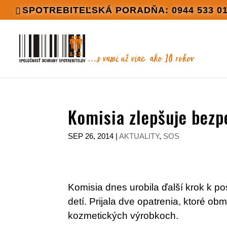
SPOTREBITEĽSKÁ PORADŇA: 0944 533 0
Komisia zlepšuje bez
SEP 26, 2014
|
AKTUALITY
,
SOS
Komisia dnes urobila ďalší krok k po
detí. Prijala dve opatrenia, ktoré o
kozmetických výrobkoch.