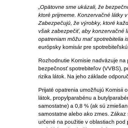
„Opätovne sme ukázali, že bezpečnos
ktoré prijmeme. Konzervačné látky 
Zabezpečujú, že výrobky, ktoré ka
však zabezpečiť, aby konzervačné l
opatreniam môžu mať spotrebitelia i
európsky komisár pre spotrebiteľskú
Rozhodnutie Komisie nadväzuje na
bezpečnosť spotrebiteľov (VVBS), p
rizika látok. Na jeho základe odporu
Prijaté opatrenia umožňujú Komisii
látok, propylparabénu a butylparabé
samostatne) a 0,8 % (ak sú zmiešané
samostatne alebo ako zmes. Zákaz 
určené na použitie v oblastiach pod 