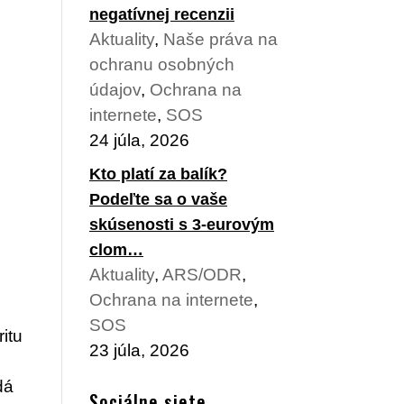
negatívnej recenzii
Aktuality
,
Naše práva na
ochranu osobných
údajov
,
Ochrana na
internete
,
SOS
24 júla, 2026
Kto platí za balík?
Podeľte sa o vaše
skúsenosti s 3-eurovým
.
clom…
Aktuality
,
ARS/ODR
,
Ochrana na internete
,
SOS
itu
23 júla, 2026
dá
Sociálne siete