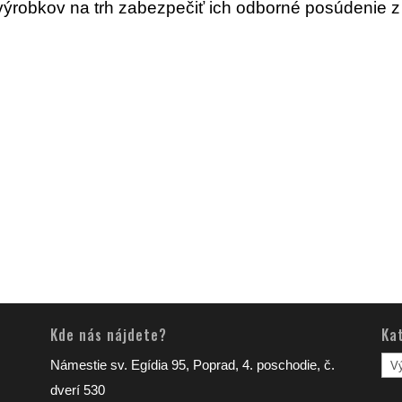
výrobkov na trh zabezpečiť ich odborné posúdenie z
Kde nás nájdete?
Ka
Kat
Námestie sv. Egídia 95, Poprad, 4. poschodie, č.
člá
dverí 530