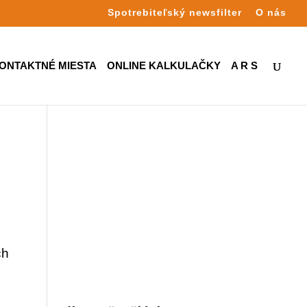
Spotrebiteľský newsfilter
O nás
ONTAKTNÉ MIESTA
ONLINE KALKULAČKY
A R S
ch