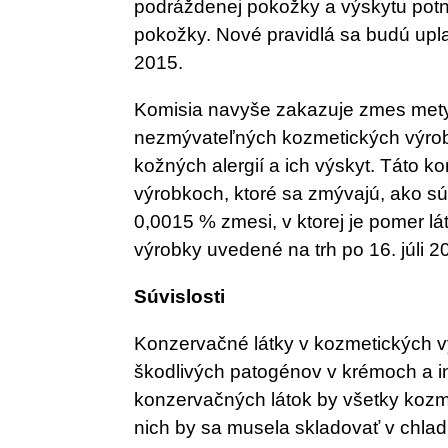
podráždenej pokožky a výskytu potni
pokožky. Nové pravidlá sa budú upl
2015.
Komisia navyše zakazuje zmes metylc
nezmývateľných kozmetických výrobko
kožných alergií a ich výskyt. Táto 
výrobkoch, ktoré sa zmývajú, ako s
0,0015 % zmesi, v ktorej je pomer l
výrobky uvedené na trh po 16. júli 2
Súvislosti
Konzervačné látky v kozmetických v
škodlivých patogénov v krémoch a 
konzervačných látok by všetky kozme
nich by sa musela skladovať v chlad