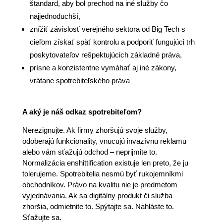
štandard, aby bol prechod na iné služby čo
najjednoduchší,
znížiť závislosť verejného sektora od Big Tech s
cieľom získať späť kontrolu a podporiť fungujúci trh
poskytovateľov rešpektujúcich základné práva,
prísne a konzistentne vymáhať aj iné zákony,
vrátane spotrebiteľského práva
A aký je náš odkaz spotrebiteľom?
Nerezignujte. Ak firmy zhoršujú svoje služby,
odoberajú funkcionality, vnucujú invazívnu reklamu
alebo vám sťažujú odchod – neprijmite to.
Normalizácia enshittification existuje len preto, že ju
tolerujeme. Spotrebitelia nesmú byť rukojemníkmi
obchodníkov. Právo na kvalitu nie je predmetom
vyjednávania. Ak sa digitálny produkt či služba
zhoršia, odmietnite to. Spýtajte sa. Nahláste to.
Sťažujte sa.