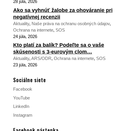
28 júla, 2026
Ako sa vyhnúť žalobe za ohováranie pri
negatívnej recenzii
Aktuality
,
Naše práva na ochranu osobných údajov
,
Ochrana na internete
,
SOS
24 júla, 2026
Kto platí za balík? Podeľte sa o vaše
skúsenosti s 3-eurovým clom…
Aktuality
,
ARS/ODR
,
Ochrana na internete
,
SOS
23 júla, 2026
Sociálne siete
Facebook
YouTube
LinkedIn
Instagram
Facebook nástenka