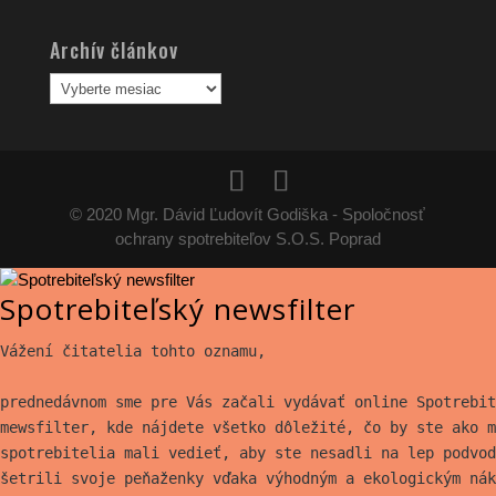
Archív článkov
Archív
článkov
© 2020 Mgr. Dávid Ľudovít Godiška - Spoločnosť
ochrany spotrebiteľov S.O.S. Poprad
Spotrebiteľský newsfilter
Vážení čitatelia tohto oznamu,
prednedávnom sme pre Vás začali vydávať online Spotrebit
mewsfilter, kde nájdete všetko
dôležité, čo by ste ako m
spotrebitelia mali vedieť, aby ste nesadli na lep
podvod
šetrili svoje peňaženky vďaka výhodným a ekologickým nák