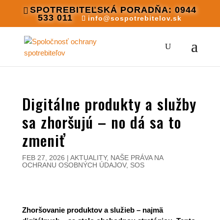
SPOTREBITEĽSKÁ PORADŇA: 0944
533 011
info@sospotrebitelov.sk
Digitálne produkty a služby
sa zhoršujú – no dá sa to
zmeniť
FEB 27, 2026
|
AKTUALITY
,
NAŠE PRÁVA NA
OCHRANU OSOBNÝCH ÚDAJOV
,
SOS
Zhoršovanie produktov a služieb – najmä