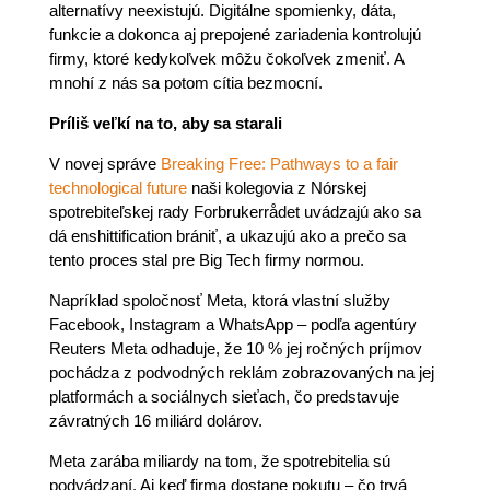
alternatívy neexistujú. Digitálne spomienky, dáta,
funkcie a dokonca aj prepojené zariadenia kontrolujú
firmy, ktoré kedykoľvek môžu čokoľvek zmeniť. A
mnohí z nás sa potom cítia bezmocní.
Príliš veľkí na to, aby sa starali
V novej správe
Breaking Free: Pathways to a fair
technological future
naši kolegovia z Nórskej
spotrebiteľskej rady Forbrukerrådet uvádzajú ako sa
dá enshittification brániť, a ukazujú ako a prečo sa
tento proces stal pre Big Tech firmy normou.
Napríklad spoločnosť Meta, ktorá vlastní služby
Facebook, Instagram a WhatsApp – podľa agentúry
Reuters Meta odhaduje, že 10 % jej ročných príjmov
pochádza z podvodných reklám zobrazovaných na jej
platformách a sociálnych sieťach, čo predstavuje
závratných 16 miliárd dolárov.
Meta zarába miliardy na tom, že spotrebitelia sú
podvádzaní. Aj keď firma dostane pokutu – čo trvá