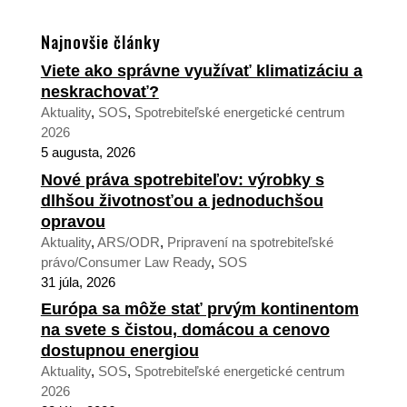
Najnovšie články
Viete ako správne využívať klimatizáciu a
neskrachovať?
Aktuality
,
SOS
,
Spotrebiteľské energetické centrum
2026
5 augusta, 2026
Nové práva spotrebiteľov: výrobky s
dlhšou životnosťou a jednoduchšou
opravou
Aktuality
,
ARS/ODR
,
Pripravení na spotrebiteľské
právo/Consumer Law Ready
,
SOS
31 júla, 2026
Európa sa môže stať prvým kontinentom
na svete s čistou, domácou a cenovo
dostupnou energiou
Aktuality
,
SOS
,
Spotrebiteľské energetické centrum
2026