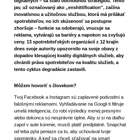
digitálnych – sa stalo obchodnou stratégiou. Tento
jav, už označovaný ako „enshittification“, začína
inovatívnou a užitočnou službou, ktorá má prilákať
spotrebiteľov, no ich skúsenosť sa postupne
zhoršuje – funkcie sa odoberajú, vnucuje sa
reklama, vytvárajú sa bariéry a napokon sa zvyšujú
ceny. 13 spotrebiteľských organizácií z 12 krajín
dnes svoje autority upozornilo na svoje obavy z
dopadov klesajúcej kvality digitálnych služieb, aby
chránili práva spotrebiteľov na kvalitu služieb, a
tento cyklus degradácie zastavili.
Môžem hovoriť s človekom?
Tvoj Facebook a Instagram sú zaplavené podvodmi a
falošnými reklamami. Vyhľadávanie na Googli ti filtruje
umelá inteligencia, čo robí výsledky menej presnými
alebo dokonca sú nesprávne úplne. Aby si si na diaľku
zapol v aute kúrenie, musíš platiť predplatné. Snapchat
od teba pýta peniaze za to, aby uchovával tvoje
spomienky. A keď sa chceš sťažovať na smart