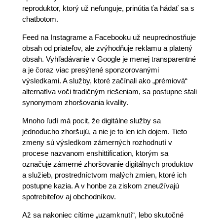
reproduktor, ktorý už nefunguje, prinútia ťa hádať sa s
chatbotom.
Feed na Instagrame a Facebooku už neuprednostňuje
obsah od priateľov, ale zvýhodňuje reklamu a platený
obsah. Vyhľadávanie v Google je menej transparentné
a je čoraz viac presýtené sponzorovanými
výsledkami. A služby, ktoré začínali ako „prémiová“
alternatíva voči tradičným riešeniam, sa postupne stali
synonymom zhoršovania kvality.
Mnoho ľudí má pocit, že digitálne služby sa
jednoducho zhoršujú, a nie je to len ich dojem. Tieto
zmeny sú výsledkom zámerných rozhodnutí v
procese nazvanom enshittification, ktorým sa
označuje zámerné zhoršovanie digitálnych produktov
a služieb, prostredníctvom malých zmien, ktoré ich
postupne kazia. A v honbe za ziskom zneužívajú
spotrebiteľov aj obchodníkov.
Až sa nakoniec cítime „uzamknutí“, lebo skutočné