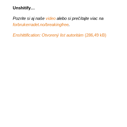
Unshitify…
Pozrite si aj naše
video
alebo si prečítajte viac na
forbrukerradet.no/breakingfree
.
Enshittification: Otvorený
list autoritám