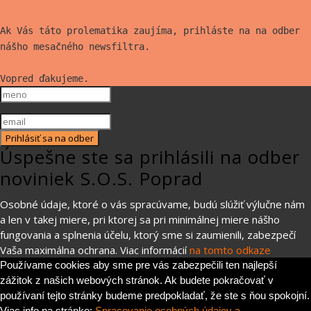
Ak Vás táto prolematika zaujíma, prihláste na na odber
nášho mesačného newsfiltra.
Vopred ďakujeme.
Prihlásiť sa na odber
Úspešne ste sa prihlásili na odber
noviniek S.O.S. Poprad
Osobné údaje, ktoré o vás spracúvame, budú slúžiť výlučne nám
a len v takej miere, pri ktorej sa pri minimálnej miere nášho
fungovania a splnenia účelu, ktorý sme si zaumienili, zabezpečí
Vaša maximálna ochrana. Viac informácií
na tomto odkaze
Používame cookies aby sme pre vás zabezpečili ten najlepší
zážitok z našich webových stránok. Ak budete pokračovať v
používaní tejto stránky budeme predpokladať, že ste s ňou spokojní.
Viac info na stránke:
Spracovanie osobných údajov a