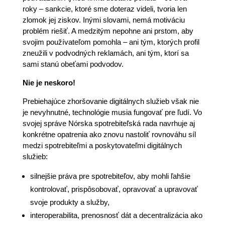
roky – sankcie, ktoré sme doteraz videli, tvoria len
zlomok jej ziskov. Inými slovami, nemá motiváciu
problém riešiť. A medzitým nepohne ani prstom, aby
svojim používateľom pomohla – ani tým, ktorých profil
zneužili v podvodných reklamách, ani tým, ktorí sa
sami stanú obeťami podvodov.
Nie je neskoro!
Prebiehajúce zhoršovanie digitálnych služieb však nie
je nevyhnutné, technológie musia fungovať pre ľudí. Vo
svojej správe Nórska spotrebiteľská rada navrhuje aj
konkrétne opatrenia ako znovu nastoliť rovnováhu síl
medzi spotrebiteľmi a poskytovateľmi digitálnych
služieb:
silnejšie práva pre spotrebiteľov, aby mohli ľahšie
kontrolovať, prispôsobovať, opravovať a upravovať
svoje produkty a služby,
interoperabilita, prenosnosť dát a decentralizácia ako