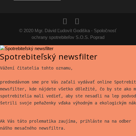
článkov
© 2020 Mgr. Dávid Ľudovít Godiška - Spoločnosť
ochrany spotrebiteľov S.O.S. Poprad
Spotrebiteľský newsfilter
Vážení čitatelia tohto oznamu,
prednedávnom sme pre Vás začali vydávať online Spotrebit
mewsfilter, kde nájdete všetko
dôležité, čo by ste ako m
spotrebitelia mali vedieť, aby ste nesadli na lep
podvod
šetrili svoje peňaženky vďaka výhodným a ekologickým nák
Ak Vás táto prolematika zaujíma, prihláste na na odber
nášho mesačného newsfiltra.