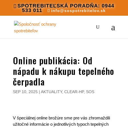
SPOTREBITEĽSKÁ PORADŇA: 0944
533 011
info@sospotrebitelov.sk
Online publikácia: Od
nápadu k nákupu tepelného
čerpadla
SEP 10, 2025
|
AKTUALITY
,
CLEAR-HP
,
SOS
V špeciálnej online brožúre sme pre vás zhromaždili
užitočné informácie o jednotlivých typoch tepelných