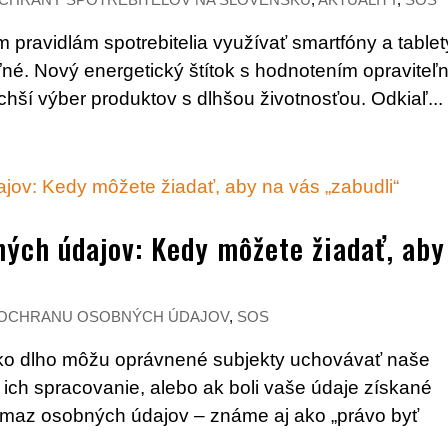
ravidlám spotrebitelia využívať smartfóny a tablet
eľné. Nový energetický štítok s hodnotením opraviteľn
hší výber produktov s dlhšou životnosťou. Odkiaľ...
ých údajov: Kedy môžete žiadať, aby
 OCHRANU OSOBNÝCH ÚDAJOV
,
SOS
ko dlho môžu oprávnené subjekty uchovávať naše
 ich spracovanie, alebo ak boli vaše údaje získané
ýmaz osobných údajov – známe aj ako „právo byť