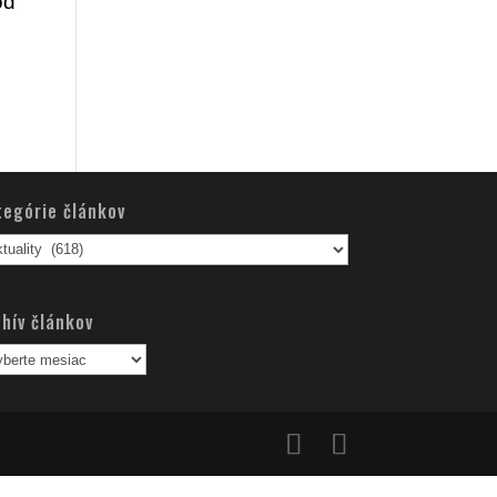
od
tegórie článkov
egórie
nkov
hív článkov
hív
nkov
dete pokračovať v používaní tejto stránky budeme