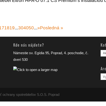
tiebel Eltron HPA-O 07.1 CS Premium s inštaláciou 
17
18
19
...
30
40
50
...
»
Posledná »
Kde nás nájdete?
Ka
Kat
Námestie sv. Egídia 95, Poprad, 4. poschodie, č.
člá
dverí 530
Arc
Arc
člá
ť ochrany spotrebiteľov S.O.S. Poprad
 najlepší zážitok z našich webových stránok. Ak bu