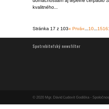
domácnostiam aj tepelné čerpadlo S
kvalitného...
Stránka 17 z 103
« Prvá
«
...
10
...
15
16
Spotrebiteľský newsfilter
© 2020 Mgr. Dávid Ľudovít Godiška - Spoločnos
Používame cookies aby sme pre vás zabezpečili ten