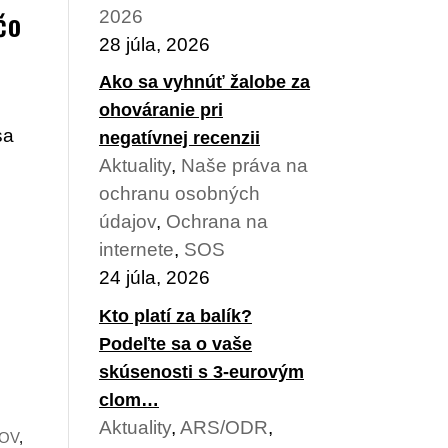
čo
2026
28 júla, 2026
Ako sa vyhnúť žalobe za
ohováranie pri
sa
negatívnej recenzii
Aktuality
,
Naše práva na
ochranu osobných
údajov
,
Ochrana na
internete
,
SOS
24 júla, 2026
Kto platí za balík?
Podeľte sa o vaše
skúsenosti s 3-eurovým
clom…
Aktuality
,
ARS/ODR
,
OV
,