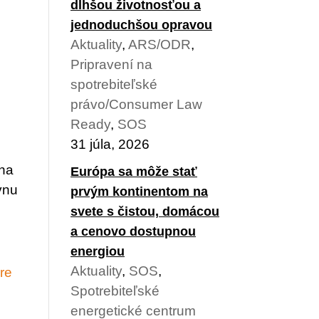
dlhšou životnosťou a
jednoduchšou opravou
Aktuality
,
ARS/ODR
,
Pripravení na
spotrebiteľské
právo/Consumer Law
Ready
,
SOS
31 júla, 2026
 na
Európa sa môže stať
ívnu
prvým kontinentom na
svete s čistou, domácou
a cenovo dostupnou
energiou
Aktuality
,
SOS
,
Spotrebiteľské
energetické centrum