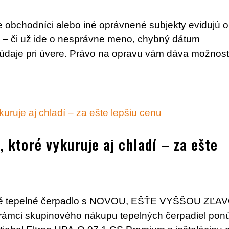
že obchodníci alebo iné oprávnené subjekty evidujú 
 – či už ide o nesprávne meno, chybný dátum
é údaje pri úvere. Právo na opravu vám dáva možnos
, ktoré vykuruje aj chladí – za ešte
ané tepelné čerpadlo s NOVOU, EŠŤE VYŠŠOU ZĽA
 rámci skupinového nákupu tepelných čerpadiel pon