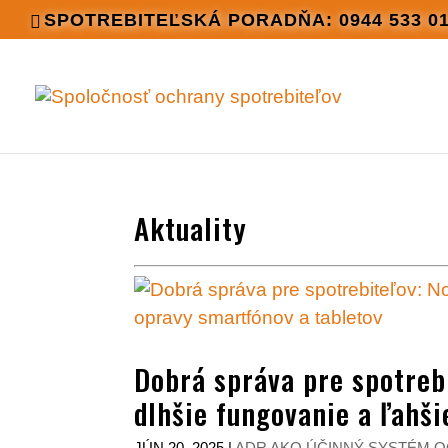
SPOTREBITEĽSKÁ PORADŇA: 0944 533 0
Aktuality
Dobrá správa pre spotreb
dlhšie fungovanie a ľahš
JÚN 20, 2025
|
ADR AKO ÚČINNÝ SYSTÉM 