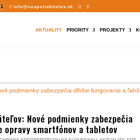
11
info@sospotrebitelov.sk
AKTUALITY
PRIORITY
PROJEKTY
K
iteľov: Nové podmienky zabezpečia
ie opravy smartfónov a tabletov
OCHRANY SPOTREBITEĽOV NA SLOVENSKU
,
AKTUALITY
,
SOS