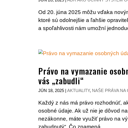
Od 20. júna 2025 môžu vďaka novým p
ktoré sú odolnejšie a ľahšie opravit
a spoľahlivosti nám umožní jednoduc
Právo na vymazanie osobn
vás „zabudli“
JÚN 18, 2025
|
AKTUALITY
,
NAŠE PRÁVA NA
Každý z nás má právo rozhodnúť, a
osobné údaje. Ak už nie je dôvod na
nezákonne, máte využiť právo na v
zabudnutý“. Čo znamená...