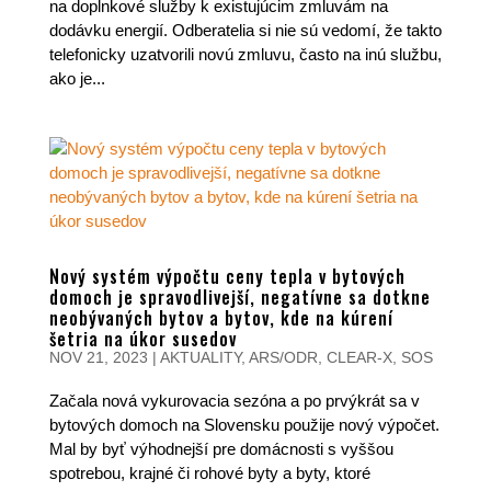
na doplnkové služby k existujúcim zmluvám na
dodávku energií. Odberatelia si nie sú vedomí, že takto
telefonicky uzatvorili novú zmluvu, často na inú službu,
ako je...
Nový systém výpočtu ceny tepla v bytových
domoch je spravodlivejší, negatívne sa dotkne
neobývaných bytov a bytov, kde na kúrení
šetria na úkor susedov
NOV 21, 2023
|
AKTUALITY
,
ARS/ODR
,
CLEAR-X
,
SOS
Začala nová vykurovacia sezóna a po prvýkrát sa v
bytových domoch na Slovensku použije nový výpočet.
Mal by byť výhodnejší pre domácnosti s vyššou
spotrebou, krajné či rohové byty a byty, ktoré