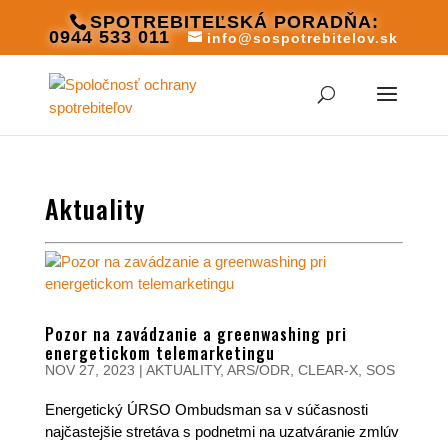
SPOTREBITEĽSKÁ PORADŇA:
0944 533 011
info@sospotrebitelov.sk
Aktuality
Pozor na zavádzanie a greenwashing pri
energetickom telemarketingu
NOV 27, 2023
|
AKTUALITY
,
ARS/ODR
,
CLEAR-X
,
SOS
Energetický ÚRSO Ombudsman sa v súčasnosti
najčastejšie stretáva s podnetmi na uzatváranie zmlúv