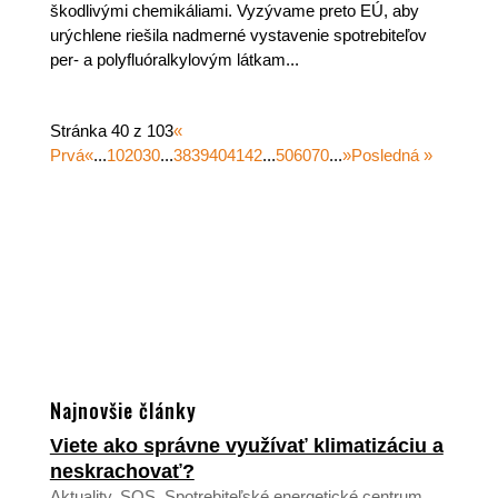
škodlivými chemikáliami. Vyzývame preto EÚ, aby
urýchlene riešila nadmerné vystavenie spotrebiteľov
per- a polyfluóralkylovým látkam...
Stránka 40 z 103
«
Prvá
«
...
10
20
30
...
38
39
40
41
42
...
50
60
70
...
»
Posledná »
Najnovšie články
Viete ako správne využívať klimatizáciu a
neskrachovať?
Aktuality
,
SOS
,
Spotrebiteľské energetické centrum