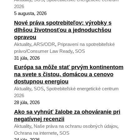
2026
5 augusta, 2026
Nové práva spotrebiteľov: výrobky s
dlhšou životnosťou a jednoduchšou
opravou
Aktuality
,
ARS/ODR
,
Pripravení na spotrebiteľské
právo/Consumer Law Ready
,
SOS
31 júla, 2026
Európa sa môže stať prvým kontinentom
na svete s čistou, domácou a cenovo
dostupnou energiou
Aktuality
,
SOS
,
Spotrebiteľské energetické centrum
2026
28 júla, 2026
Ako sa vyhnúť žalobe za ohováranie pri
negatívnej recenzii
Aktuality
,
Naše práva na ochranu osobných údajov
,
Ochrana na internete
,
SOS
24 júla, 2026