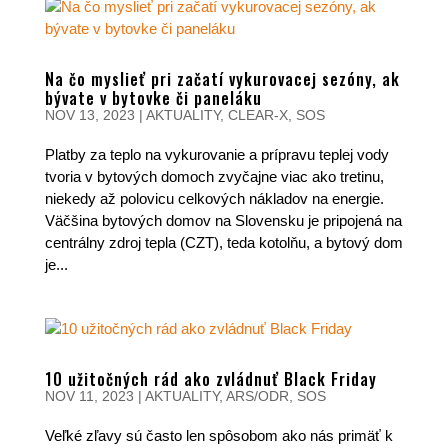
Na čo myslieť pri začatí vykurovacej sezóny, ak
bývate v bytovke či paneláku
NOV 13, 2023
|
AKTUALITY
,
CLEAR-X
,
SOS
Platby za teplo na vykurovanie a prípravu teplej vody
tvoria v bytových domoch zvyčajne viac ako tretinu,
niekedy až polovicu celkových nákladov na energie.
Väčšina bytových domov na Slovensku je pripojená na
centrálny zdroj tepla (CZT), teda kotolňu, a bytový dom
je...
10 užitočných rád ako zvládnuť Black Friday
NOV 11, 2023
|
AKTUALITY
,
ARS/ODR
,
SOS
Veľké zľavy sú často len spôsobom ako nás primäť k