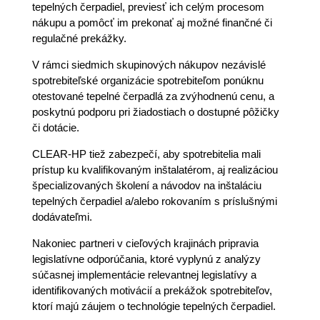
tepelných čerpadiel, previesť ich celým procesom
nákupu a pomôcť im prekonať aj možné finančné či
regulačné prekážky.
V rámci siedmich skupinových nákupov nezávislé
spotrebiteľské organizácie spotrebiteľom ponúknu
otestované tepelné čerpadlá za zvýhodnenú cenu, a
poskytnú podporu pri žiadostiach o dostupné pôžičky
či dotácie.
CLEAR-HP tiež zabezpečí, aby spotrebitelia mali
prístup ku kvalifikovaným inštalatérom, aj realizáciou
špecializovaných školení a návodov na inštaláciu
tepelných čerpadiel a/alebo rokovaním s príslušnými
dodávateľmi.
Nakoniec partneri v cieľových krajinách pripravia
legislatívne odporúčania, ktoré vyplynú z analýzy
súčasnej implementácie relevantnej legislatívy a
identifikovaných motivácií a prekážok spotrebiteľov,
ktorí majú záujem o technológie tepelných čerpadiel.