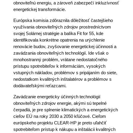
obnoviteľnú energiu, a zároveň zabezpečí inkluzívnosť
energetickej transformácie.
Európska komisia zdôraznila dôležitosť častejšieho
využívania obnoviteľných zdrojov prostredníctvom
svojej Solárnej stratégie a balíka Fit for 55, kde
identifikovala konkrétne opatrenia na urýchlenie
renovácie budov, zvyšovanie energetickej účinnosti a
zavádzania obnoviteľných technológií. Ide však o
mnohostranný problém, vrátane nedostatočného
prístupu spotrebiteľov k informáciám, vysokých
vstupných nákladov, problémov s pripájaním do siete,
nedostatkom kvalitných inštalatérov a problémov s
dodávateľskými reťazcami.
Zavádzanie energeticky účinných technológií
obnoviteľných zdrojov energie, akými sú tepelné
čerpadlá, je pre splnenie klimatických a energetických
cieľov EÚ na roky 2030 a 2050 kľúčové. Cieľom
európskeho projektu CLEAR-HP je preto uľahčiť
spotrebiteľom prístup k nákupu a inštalácii kvalitných