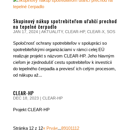
Skupinový nákup spotrebiteľom uľahčí prechod
na tepelné čerpadlo
JAN 17, 2024
|
AKTUALITY
,
CLEAR-HP
,
CLEAR-X
,
SOS
Spoločnosť ochrany spotrebiteľov v spolupráci so
spotrebiteľskými organizáciami v rámci celej EÚ
realizuje projekt s názvom CLEAR-HP. Jeho hlavným
cieľom je zjednodušiť cestu spotrebiteľov k investícii
do tepelného čerpadla a previesť ich celým procesom,
od nákupu až...
CLEAR-HP
DEC 18, 2023
|
CLEAR-HP
Projekt CLEAR-HP
Stránka 12 z 12
« Prvá
«
...
8
9
10
11
12