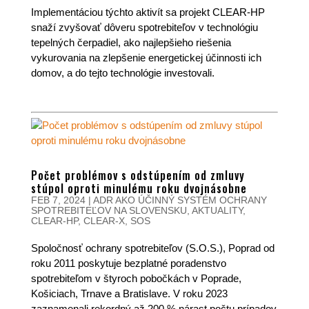
Implementáciou týchto aktivít sa projekt CLEAR-HP
snaží zvyšovať dôveru spotrebiteľov v technológiu
tepelných čerpadiel, ako najlepšieho riešenia
vykurovania na zlepšenie energetickej účinnosti ich
domov, a do tejto technológie investovali.
Počet problémov s odstúpením od zmluvy
stúpol oproti minulému roku dvojnásobne
FEB 7, 2024
|
ADR AKO ÚČINNÝ SYSTÉM OCHRANY
SPOTREBITEĽOV NA SLOVENSKU
,
AKTUALITY
,
CLEAR-HP
,
CLEAR-X
,
SOS
Spoločnosť ochrany spotrebiteľov (S.O.S.), Poprad od
roku 2011 poskytuje bezplatné poradenstvo
spotrebiteľom v štyroch pobočkách v Poprade,
Košiciach, Trnave a Bratislave. V roku 2023
zaznamenali rekordný až 200 % nárast počtu prípadov