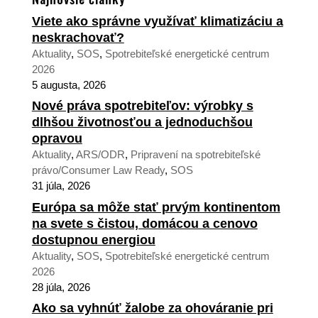
Viete ako správne využívať klimatizáciu a
neskrachovať?
Aktuality
,
SOS
,
Spotrebiteľské energetické centrum
2026
5 augusta, 2026
Nové práva spotrebiteľov: výrobky s
dlhšou životnosťou a jednoduchšou
opravou
Aktuality
,
ARS/ODR
,
Pripravení na spotrebiteľské
právo/Consumer Law Ready
,
SOS
31 júla, 2026
Európa sa môže stať prvým kontinentom
na svete s čistou, domácou a cenovo
dostupnou energiou
Aktuality
,
SOS
,
Spotrebiteľské energetické centrum
2026
28 júla, 2026
Ako sa vyhnúť žalobe za ohováranie pri