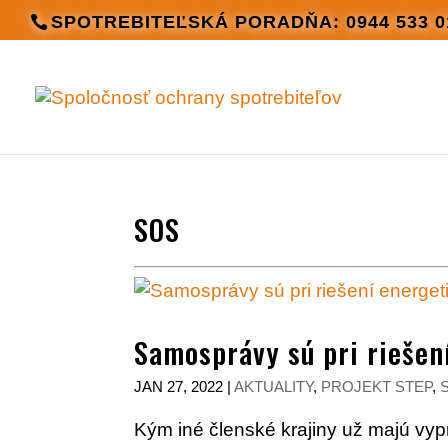
SPOTREBITEĽSKÁ PORADŇA: 0944 533 0
SOS
Samosprávy sú pri riešen
JAN 27, 2022
|
AKTUALITY
,
PROJEKT STEP
,
Kým iné členské krajiny už majú vyp