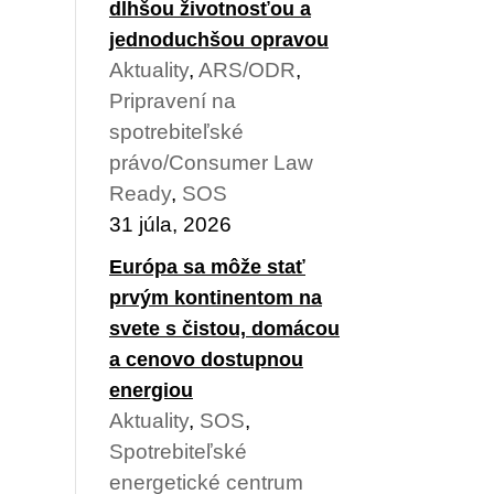
dlhšou životnosťou a
jednoduchšou opravou
Aktuality
,
ARS/ODR
,
Pripravení na
spotrebiteľské
právo/Consumer Law
Ready
,
SOS
31 júla, 2026
Európa sa môže stať
prvým kontinentom na
svete s čistou, domácou
a cenovo dostupnou
energiou
Aktuality
,
SOS
,
Spotrebiteľské
energetické centrum