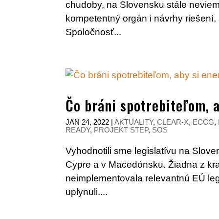
chudoby, na Slovensku stále neviem
kompetentný orgán i návrhy riešení, 
Spoločnosť...
Čo bráni spotrebiteľom, a
JAN 24, 2022
|
AKTUALITY
,
CLEAR-X
,
ECCG
,
READY
,
PROJEKT STEP
,
SOS
Vyhodnotili sme legislatívu na Slove
Cypre a v Macedónsku. Žiadna z kra
neimplementovala relevantnú EÚ legi
uplynuli....