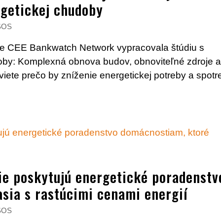
rgetickej chudoby
SOS
re CEE Bankwatch Network vypracovala štúdiu s
oby: Komplexná obnova budov, obnoviteľné zdroje 
viete prečo by zníženie energetickej potreby a spotr
ie poskytujú energetické poradenstv
sia s rastúcimi cenami energií
SOS