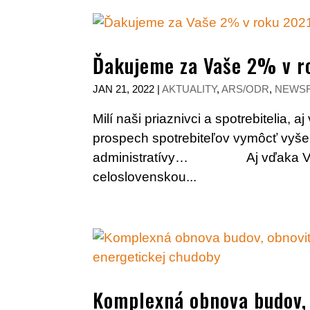
Ďakujeme za Vaše 2% v r
JAN 21, 2022
|
AKTUALITY
,
ARS/ODR
,
NEWSF
Milí naši priaznivci a spotrebitelia
prospech spotrebiteľov vymôcť vyše
administratívy… Aj vďaka Vašim
celoslovenskou...
Komplexná obnova budov,