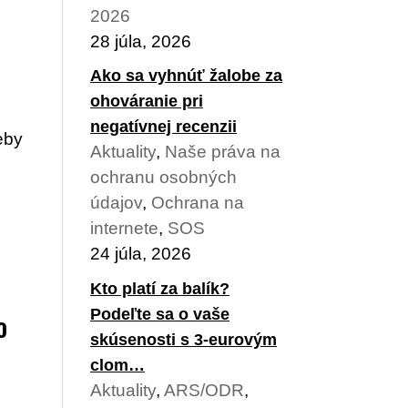
2026
28 júla, 2026
Ako sa vyhnúť žalobe za
ohováranie pri
a
negatívnej recenzii
eby
Aktuality
,
Naše práva na
ochranu osobných
údajov
,
Ochrana na
internete
,
SOS
24 júla, 2026
Kto platí za balík?
Podeľte sa o vaše
o
skúsenosti s 3-eurovým
clom…
Aktuality
,
ARS/ODR
,