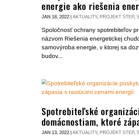
energie ako riešenia ene
JAN 18, 2022
|
AKTUALITY
,
PROJEKT STEP
,
Spoločnosť ochrany spotrebiteľov p
názvom Riešenia energetickej chud
samovýroba energie, v ktorej sa doz
budov...
Spotrebiteľské organizác
domácnostiam, ktoré zápa
JAN 13, 2022
|
AKTUALITY
,
PROJEKT STEP
,