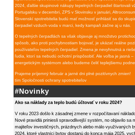
2024, ďalšie skupinové nákupy tepelných čerpadiel štartovali
Portugalsku v decembri, ZPS v Slovinsku v januári, Altroconsum
Slovenskí spotrebitelia budú mať možnosť prihlásiť sa do sku
čerpadiel vzduch-voda v marci, kedy kampaň začne aj u nás.
O tepelných čerpadlách sa však objavuje aj množstvo protichod
spôsob, ako proti pochybnostiam bojovať, je ukázať reálne poz
používateľov tepelných čerpadiel. Zmena je nevyhnutná a rieše
ľudia, ktorí sa nebudú ochotní prispôsobiť. Ale voľba je jasná
energetickým systémom alebo budeme čeliť teplejšiemu podne
Prajeme príjemný február a jarné dni plné pozitívnych zmien!
tím Spoločnosti ochrany spotrebiteľov
#Novinky
Ako sa náklady za teplo budú účtovať v roku 2024?
V roku 2023 došlo k zásadnej zmene v rozpočítavaní náklad
Nové pravidlá priniesli spravodlivejší systém, no objavilo s
majiteľov investičných, prázdnych alebo málo využívaných by
2024, ktoré vlastníci bytov dostanú do konca mája 2025, vyc