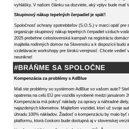
vyhlášky. V našom článku sa dozviete, aký vplyv bude mať 
Skupinový nákup tepelných čerpadiel je späť!
Spoločnosť ochrany spotrebiteľov (S.O.S.) v marci opäť pre
organizuje skupinový nákup tepelných čerpadiel vzduch-vod
2025 prebehne celoslovenská kampaň na registráciu domácno
majitelia rodinných domov na Slovensku a k dispozícii budú a
vzdelávacie workshopy pre širokú verejnosť. Chcete vedieť v
neunikne!
#BRÁŇME SA SPOLOČNE
Kompenzácia za problémy s AdBlue
Mali ste problémy so systémom AdBlue vo vašom aute? Stel
opatrenia na celú EÚ pre vozidlá vyrobené medzi januárom 
Kompenzácia má pokryť náklady za opravy a náhradné diely, 
najazdených kilometrov. Majiteľom vozidiel, ktorí už svoje auto
úhradu 100% nákladov. Žiadosť o kompenzáciu by malo byť 
platformu, ktorá čoskoro bude dostupná aj v slovenskej verzii