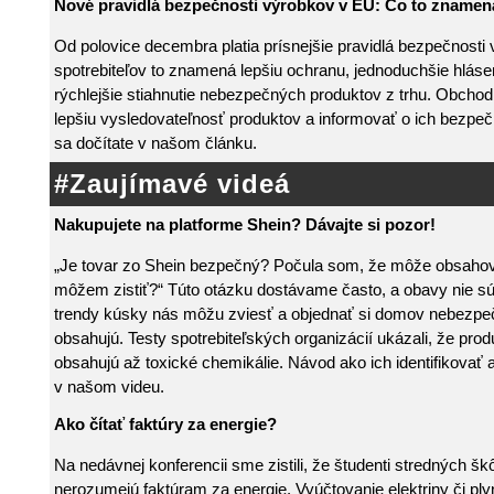
Nové pravidlá bezpečnosti výrobkov v EÚ: Čo to znamen
Od polovice decembra platia prísnejšie pravidlá bezpečnosti
spotrebiteľov to znamená lepšiu ochranu, jednoduchšie hláse
rýchlejšie stiahnutie nebezpečných produktov z trhu. Obchod
lepšiu vysledovateľnosť produktov a informovať o ich bezpeč
sa dočítate v našom článku.
#Zaujímavé videá
Nakupujete na platforme Shein? Dávajte si pozor!
„Je tovar zo Shein bezpečný? Počula som, že môže obsahovať
môžem zistiť?“ Túto otázku dostávame často, a obavy nie s
trendy kúsky nás môžu zviesť a objednať si domov nebezpečn
obsahujú. Testy spotrebiteľských organizácií ukázali, že prod
obsahujú až toxické chemikálie. Návod ako ich identifikovať
v našom videu.
Ako čítať faktúry za energie?
Na nedávnej konferencii sme zistili, že študenti stredných škôl
nerozumejú faktúram za energie. Vyúčtovanie elektriny či ply