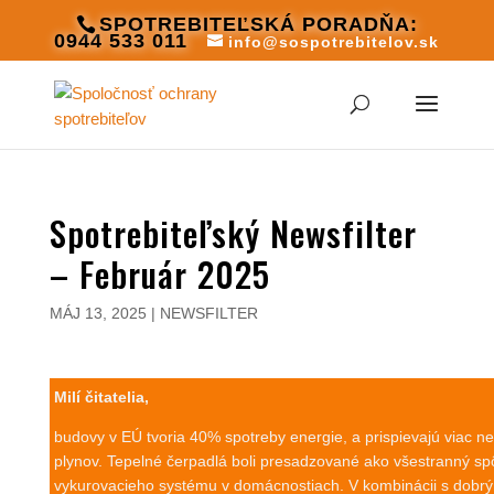
SPOTREBITEĽSKÁ PORADŇA:
0944 533 011
info@sospotrebitelov.sk
Spotrebiteľský Newsfilter
– Február 2025
MÁJ 13, 2025
|
NEWSFILTER
Milí čitatelia,
budovy v EÚ tvoria 40% spotreby energie, a prispievajú viac ne
plynov. Tepelné čerpadlá boli presadzované ako všestranný sp
vykurovacieho systému v domácnostiach. V kombinácii s dobr