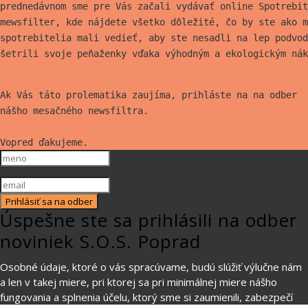
prednedávnom sme pre Vás začali vydávať online Spotrebit
mewsfilter, kde nájdete všetko
dôležité, čo by ste ako m
spotrebitelia mali vedieť, aby ste nesadli na lep
podvod
šetrili svoje peňaženky vďaka výhodným a ekologickým nák
Ak Vás táto prolematika zaujíma, prihláste na na odber
nášho mesačného newsfiltra.
Vopred ďakujeme.
Prihlásiť sa na odber
Úspešne ste sa prihlásili na odber
noviniek S.O.S. Poprad
Osobné údaje, ktoré o vás spracúvame, budú slúžiť výlučne nám
a len v takej miere, pri ktorej sa pri minimálnej miere nášho
fungovania a splnenia účelu, ktorý sme si zaumienili, zabezpečí