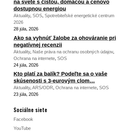
na svete s čistou, domácou a cenovo
dostupnou energiou
Aktuality
,
SOS
,
Spotrebiteľské energetické centrum
2026
28 júla, 2026
Ako sa vyhnúť žalobe za ohováranie pri
negatívnej recenzii
Aktuality
,
Naše práva na ochranu osobných údajov
,
Ochrana na internete
,
SOS
24 júla, 2026
Kto platí za balík? Podeľte sa o vaše
skúsenosti s 3-eurovým clom…
Aktuality
,
ARS/ODR
,
Ochrana na internete
,
SOS
23 júla, 2026
Sociálne siete
Facebook
YouTube