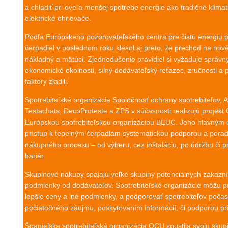
a chladiť pri oveľa menšej spotrebe energie ako tradičné klimati
elektrické ohrievače.
Podľa Európskeho pozorovateľského centra pre čistú energiu po
čerpadiel v poslednom roku klesol aj preto, že prechod na nové
nákladný a mätúci. Zjednodušenie pravidiel si vyžaduje správny 
ekonomické okolnosti, silný dodávateľský reťazec, zručnosti a po
faktory zladili.
Spotrebiteľské organizácie Spoločnosť ochrany spotrebiteľov
Testachats, DecoProteste a ZPS v súčasnosti realizujú projek
Európskou spotrebiteľskou organizáciou BEUC. Jeho hlavným ci
prístup k tepelným čerpadlám systematickou podporou a pora
nákupného procesu – od výberu, cez inštaláciu, po údržbu či 
bariér.
Skupinové nákupy spájajú veľké skupiny potenciálnych zákazník
podmienky od dodávateľov. Spotrebiteľské organizácie môžu pr
lepšie ceny a iné podmienky, a podporovať spotrebiteľov poča
počiatočného záujmu, poskytovaním informácií, či podporou pri f
Španielska spotrebiteľská organizácia OCU spustila svoju sku