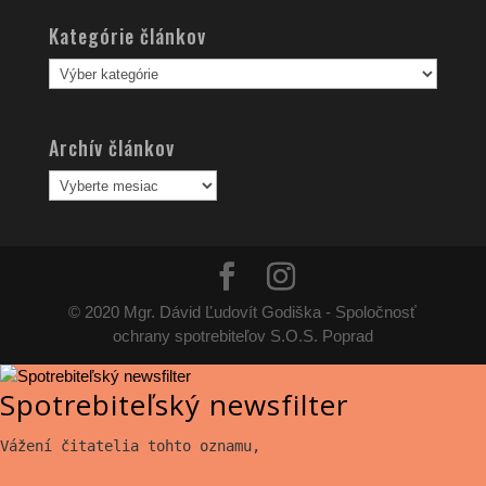
Kategórie článkov
Kategórie
článkov
Archív článkov
Archív
článkov
© 2020 Mgr. Dávid Ľudovít Godiška - Spoločnosť
ochrany spotrebiteľov S.O.S. Poprad
Spotrebiteľský newsfilter
Vážení čitatelia tohto oznamu,