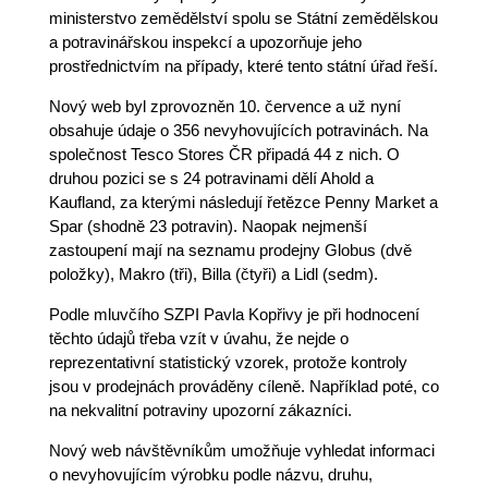
ministerstvo zemědělství spolu se Státní zemědělskou
a potravinářskou inspekcí a upozorňuje jeho
prostřednictvím na případy, které tento státní úřad řeší.
Nový web byl zprovozněn 10. července a už nyní
obsahuje údaje o 356 nevyhovujících potravinách. Na
společnost Tesco Stores ČR připadá 44 z nich. O
druhou pozici se s 24 potravinami dělí Ahold a
Kaufland, za kterými následují řetězce Penny Market a
Spar (shodně 23 potravin). Naopak nejmenší
zastoupení mají na seznamu prodejny Globus (dvě
položky), Makro (tři), Billa (čtyři) a Lidl (sedm).
Podle mluvčího SZPI Pavla Kopřivy je při hodnocení
těchto údajů třeba vzít v úvahu, že nejde o
reprezentativní statistický vzorek, protože kontroly
jsou v prodejnách prováděny cíleně. Například poté, co
na nekvalitní potraviny upozorní zákazníci.
Nový web návštěvníkům umožňuje vyhledat informaci
o nevyhovujícím výrobku podle názvu, druhu,