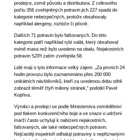
prodejce, země původu a distributora. Z celkového
počtu 356 zveřejněných potravin jich 227 spadá do
kategorie nebezpečných, protože obsahovaly
například alergeny, roztoče či plísně.
Dalších 71 potravin bylo falšovaných. Do této
kategorie patří například rybí salát, který obsahoval
méně masa než bylo uvedeno na obalu. Nejakostních
potravin SZPI zatím zveřejnila 58.
Lidé mají o tyto informace velký zájem. „Za prvních 24
hodin provozu bylo zaznamenáno přes 200 000
unikátních návštěvníků, kteří za uvedenou dobu stihli
zobrazit téměř čtyři miliony stránek,“ podotkl Pavel
Kopřiva.
Výrobci a prodejci se podle Ministerstva zemědělství
pod tlakem konkurenčního boje a ve snaze o udržení
marží často uchylují k nabízení nejakostních,
falšovaných, ale také nebezpečných potravin.
Nejčastěji inspektoři odhalují potraviny s nepřiznanými