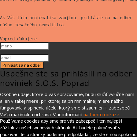
Ak Vás táto prolematika zaujíma, prihláste na na odber
nášho mesačného newsfiltra.
Vopred ďakujeme.
Prihlásiť sa na odber
Úspešne ste sa prihlásili na odber
noviniek S.O.S. Poprad
Osobné údaje, ktoré o vás spracúvame, budú slúžiť výlučne nám
a len v takej miere, pri ktorej sa pri minimálnej miere nášho
fungovania a splnenia účelu, ktorý sme si zaumienili, zabezpečí
Vaša maximálna ochrana. Viac informácií
na tomto odkaze
Používame cookies aby sme pre vás zabezpečili ten najlepší
zážitok z našich webových stránok. Ak budete pokračovať v
používaní tejto stránky budeme predpokladať, že ste s ňou spokojní.