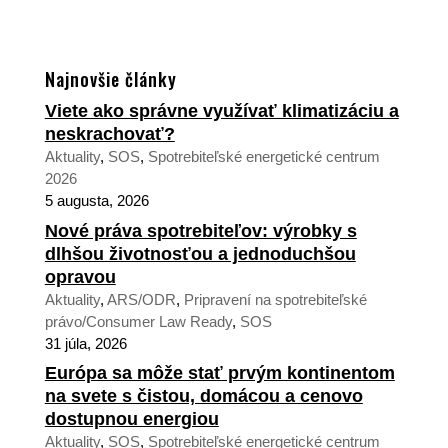
Najnovšie články
Viete ako správne využívať klimatizáciu a
neskrachovať?
Aktuality
,
SOS
,
Spotrebiteľské energetické centrum
2026
5 augusta, 2026
Nové práva spotrebiteľov: výrobky s
dlhšou životnosťou a jednoduchšou
opravou
Aktuality
,
ARS/ODR
,
Pripravení na spotrebiteľské
právo/Consumer Law Ready
,
SOS
31 júla, 2026
Európa sa môže stať prvým kontinentom
na svete s čistou, domácou a cenovo
dostupnou energiou
Aktuality
,
SOS
,
Spotrebiteľské energetické centrum