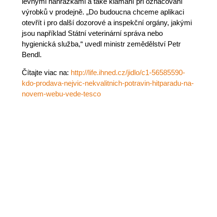
levnými náhražkami a také klamání při označování
výrobků v prodejně. „Do budoucna chceme aplikaci
otevřít i pro další dozorové a inspekční orgány, jakými
jsou například Státní veterinární správa nebo
hygienická služba,“ uvedl ministr zemědělství Petr
Bendl.
Čítajte viac na:
http://life.ihned.cz/jidlo/c1-56585590-
kdo-prodava-nejvic-nekvalitnich-potravin-hitparadu-na-
novem-webu-vede-tesco