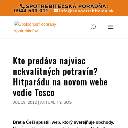
SPOTREBITEĽSKÁ PORADŇA:
0944 533 011
info@sospotrebitelov.sk
Kto predáva najviac
nekvalitných potravín?
Hitparádu na novom webe
vedie Tesco
JÚL 19, 2012
|
AKTUALITY
,
SOS
Bratia Češi spustili web, ktorý uverejňuje obchody,