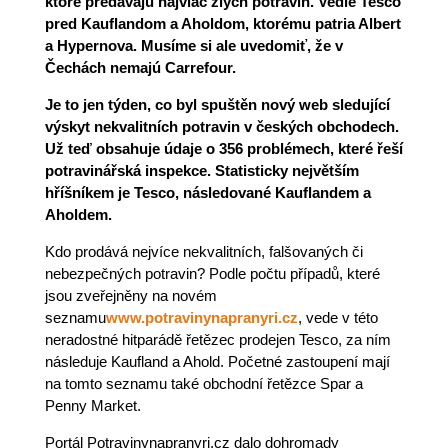
ktoré predávajú najviac zlých potravin. Vedie Tesco
pred Kauflandom a Aholdom, ktorému patria Albert
a Hypernova. Musíme si ale uvedomiť, že v
Čechách nemajú Carrefour.
Je to jen týden, co byl spuštěn nový web sledující
výskyt nekvalitních potravin v českých obchodech.
Už teď obsahuje údaje o 356 problémech, které řeší
potravinářská inspekce. Statisticky největším
hříšníkem je Tesco, následované Kauflandem a
Aholdem.
Kdo prodává nejvíce nekvalitních, falšovaných či
nebezpečných potravin? Podle počtu případů, které
jsou zveřejněny na novém
seznamu
www.potravinynapranyri.cz
, vede v této
neradostné hitparádě řetězec prodejen Tesco, za ním
následuje Kaufland a Ahold. Početné zastoupení mají
na tomto seznamu také obchodní řetězce Spar a
Penny Market.
Portál Potravinynapranyri.cz dalo dohromady