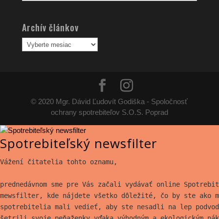
článkov
Archív článkov
Archív
článkov
© 2020 Mgr. Dávid Ľudovít Godiška - Spoločnosť
ochrany spotrebiteľov S.O.S. Poprad
Spotrebiteľský newsfilter
Vážení čitatelia tohto oznamu,
prednedávnom sme pre Vás začali vydávať online Spotrebit
mewsfilter, kde nájdete všetko
dôležité, čo by ste ako m
spotrebitelia mali vedieť, aby ste nesadli na lep
podvod
šetrili svoje peňaženky vďaka výhodným a ekologickým nák