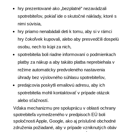
hry prezentované ako „bezplatné“ nezavádzali
spotrebiteľov, pokiaľ ide o skutočné náklady, ktoré s
nimi súvisia,
hry priamo nenabádali deti k tomu, aby si v rámci
hry čokoľvek kupovali, alebo aby presvedčili dospelú
osobu, nech to kúpi za nich,
spotrebitelia boli riadne informovaní o podmienkach
platby za nákup a aby takáto platba neprebiehala v
režime automaticky predvoleného nastavenia
úhrady bez výslovného súhlasu spotrebiteľov,
predajcovia poskytli emailovú adresu, aby ich
spotrebitelia mohli kontaktovať v prípade otázok
alebo sťažností.
Vďaka mechanizmu pre spoluprácu v oblasti ochrany
spotrebiteľa vymedzeného v predpisoch EÚ boli
spoločnosti Apple, Google, ako aj príslušné obchodné
združenia požiadané, aby v prípade vzniknutých obáv