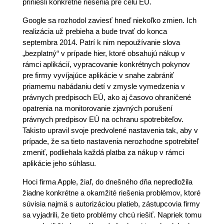
priniesli konkrétne riešenia pre celú EÚ.
Google sa rozhodol zaviesť hneď niekoľko zmien. Ich
realizácia už prebieha a bude trvať do konca
septembra 2014. Patrí k nim nepoužívanie slova
„bezplatný“ v prípade hier, ktoré obsahujú nákup v
rámci aplikácií, vypracovanie konkrétnych pokynov
pre firmy vyvíjajúce aplikácie v snahe zabrániť
priamemu nabádaniu detí v zmysle vymedzenia v
právnych predpisoch EÚ, ako aj časovo ohraničené
opatrenia na monitorovanie zjavných porušení
právnych predpisov EÚ na ochranu spotrebiteľov.
Takisto upravil svoje predvolené nastavenia tak, aby v
prípade, že sa tieto nastavenia nerozhodne spotrebiteľ
zmeniť, podliehala každá platba za nákup v rámci
aplikácie jeho súhlasu.
Hoci firma Apple, žiaľ, do dnešného dňa nepredložila
žiadne konkrétne a okamžité riešenia problémov, ktoré
súvisia najmä s autorizáciou platieb, zástupcovia firmy
sa vyjadrili, že tieto problémy chcú riešiť. Napriek tomu