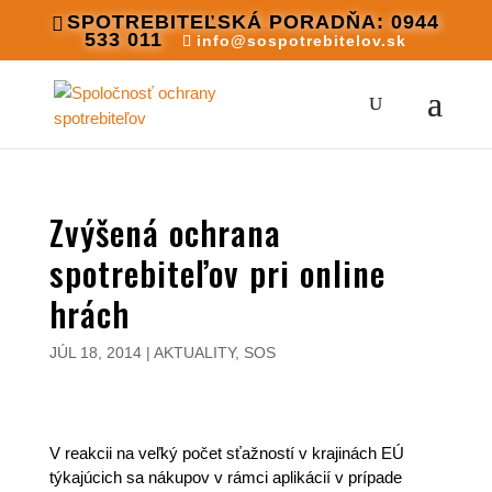
SPOTREBITEĽSKÁ PORADŇA: 0944
533 011
info@sospotrebitelov.sk
Zvýšená ochrana
spotrebiteľov pri online
hrách
JÚL 18, 2014
|
AKTUALITY
,
SOS
V reakcii na veľký počet sťažností v krajinách EÚ
týkajúcich sa nákupov v rámci aplikácií v prípade