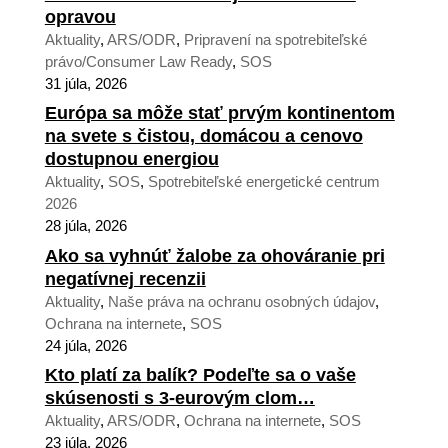
opravou
Aktuality
,
ARS/ODR
,
Pripravení na spotrebiteľské
právo/Consumer Law Ready
,
SOS
31 júla, 2026
Európa sa môže stať prvým kontinentom
na svete s čistou, domácou a cenovo
dostupnou energiou
Aktuality
,
SOS
,
Spotrebiteľské energetické centrum
2026
28 júla, 2026
Ako sa vyhnúť žalobe za ohováranie pri
negatívnej recenzii
Aktuality
,
Naše práva na ochranu osobných údajov
,
Ochrana na internete
,
SOS
24 júla, 2026
Kto platí za balík? Podeľte sa o vaše
skúsenosti s 3-eurovým clom…
Aktuality
,
ARS/ODR
,
Ochrana na internete
,
SOS
23 júla, 2026