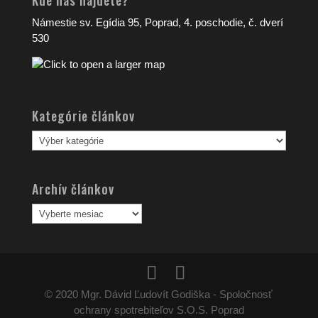
Kde nás nájdete?
Námestie sv. Egídia 95, Poprad, 4. poschodie, č. dverí
530
Kategórie článkov
Kategórie
článkov
Archív článkov
Archív
článkov
© 2020 Mgr. Dávid Ľudovít Godiška - Spoločnosť
ochrany spotrebiteľov S.O.S. Poprad