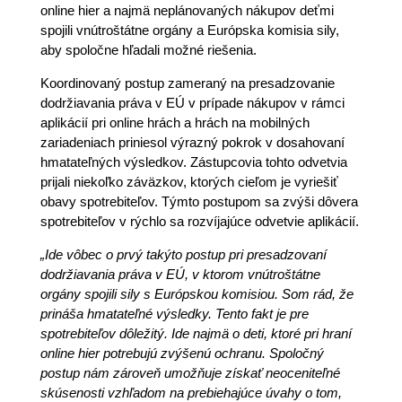
online hier a najmä neplánovaných nákupov deťmi
spojili vnútroštátne orgány a Európska komisia sily,
aby spoločne hľadali možné riešenia.
Koordinovaný postup zameraný na presadzovanie
dodržiavania práva v EÚ v prípade nákupov v rámci
aplikácií pri online hrách a hrách na mobilných
zariadeniach priniesol výrazný pokrok v dosahovaní
hmatateľných výsledkov. Zástupcovia tohto odvetvia
prijali niekoľko záväzkov, ktorých cieľom je vyriešiť
obavy spotrebiteľov. Týmto postupom sa zvýši dôvera
spotrebiteľov v rýchlo sa rozvíjajúce odvetvie aplikácií.
„Ide vôbec o prvý takýto postup pri presadzovaní
dodržiavania práva v EÚ, v ktorom vnútroštátne
orgány spojili sily s Európskou komisiou. Som rád, že
prináša hmatateľné výsledky. Tento fakt je pre
spotrebiteľov dôležitý. Ide najmä o deti, ktoré pri hraní
online hier potrebujú zvýšenú ochranu. Spoločný
postup nám zároveň umožňuje získať neoceniteľné
skúsenosti vzhľadom na prebiehajúce úvahy o tom,