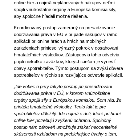
online hier a najmä neplánovaných nákupov deťmi
spojili vnútroštátne orgány a Európska komisia sily,
aby spoločne hľadali možné riešenia.
Koordinovaný postup zameraný na presadzovanie
dodržiavania práva v EÚ v prípade nákupov v rámci
aplikácií pri online hrách a hrách na mobilných
zariadeniach priniesol výrazný pokrok v dosahovaní
hmatateľných výsledkov. Zástupcovia tohto odvetvia
prijali niekoľko záväzkov, ktorých cieľom je vyriešiť
obavy spotrebiteľov. Týmto postupom sa zvýši dôvera
spotrebiteľov v rýchlo sa rozvíjajúce odvetvie aplikácií.
„Ide vôbec o prvý takýto postup pri presadzovaní
dodržiavania práva v EÚ, v ktorom vnútroštátne
orgány spojili sily s Európskou komisiou. Som rád, že
prináša hmatateľné výsledky. Tento fakt je pre
spotrebiteľov dôležitý. Ide najmä o deti, ktoré pri hraní
online hier potrebujú zvýšenú ochranu. Spoločný
postup nám zároveň umožňuje získať neoceniteľné
skúsenosti vzhľadom na prebiehajúce úvahy o tom,