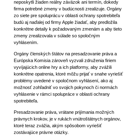
neposkytli žiaden reálny záväzok ani termín, dokedy
firma potrebné zmeny v budúcnosti zrealizuje. Orgány
zo siete pre spoluprácu v oblasti ochrany spotrebiteľa
budú aj naďalej od firmy Apple žiadať, aby predložila
konkrétne detaily k požadovaným zmenám a aby tieto
zmeny zrealizovala v súlade so spoločným
vyhlásením.
Orgány členských štátov na presadzovanie práva a
Európska Komisia zároveň vyzvali združenia firiem
vyvíjajúcich online hry a ich platformy, aby zvážili
konkrétne opatrenia, ktoré môžu prijať v snahe vyriešiť
problémy uvedené v spoločnom vyhlásení, ako aj
možnosť zohľadniť vo svojich pokynoch či normách
vyhlásenie v rámci spolupráce v oblasti ochrany
spotrebiteľa.
Presadzovanie práva, vrátane prijímania možných
právnych krokov, je v rukách vnútroštátnych orgánov,
ktoré teraz zvážia, akým spôsobom vyriešiť
zostávajúce právne otázky.