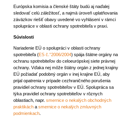
Európska komisia a členské štáty budú aj naďalej
sledovať celú záležitosť, a najmä úroveň uplatňovania
záväzkov riešiť obavy uvedené vo vyhlásení v rámci
spolupráce v oblasti ochrany spotrebiteľa v praxi.
Súvislosti
Nariadenie EÚ o spolupráci v oblasti ochrany
spotrebiteľa (
ES č.°2006/2004
) spája štátne orgány na
ochranu spotrebiteľov do celoeurópskej siete právnej
ochrany. Vďaka nej môže štátny orgán z jednej krajiny
EÚ požiadať podobný orgán v inej krajine EÚ, aby
prijal opatrenia v prípade cezhraničného porušenia
pravidiel ochrany spotrebiteľov v EÚ. Spolupráca sa
týka pravidiel ochrany spotrebiteľov v rôznych
oblastiach, napr.
smernice o nekalých obchodných
praktikách
a
smernice o nekalých zmluvných
podmienkach
.