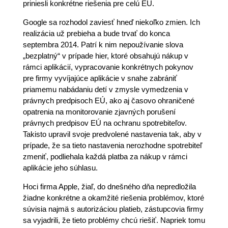
priniesli konkrétne riešenia pre celú EÚ.
Google sa rozhodol zaviesť hneď niekoľko zmien. Ich
realizácia už prebieha a bude trvať do konca
septembra 2014. Patrí k nim nepoužívanie slova
„bezplatný“ v prípade hier, ktoré obsahujú nákup v
rámci aplikácií, vypracovanie konkrétnych pokynov
pre firmy vyvíjajúce aplikácie v snahe zabrániť
priamemu nabádaniu detí v zmysle vymedzenia v
právnych predpisoch EÚ, ako aj časovo ohraničené
opatrenia na monitorovanie zjavných porušení
právnych predpisov EÚ na ochranu spotrebiteľov.
Takisto upravil svoje predvolené nastavenia tak, aby v
prípade, že sa tieto nastavenia nerozhodne spotrebiteľ
zmeniť, podliehala každá platba za nákup v rámci
aplikácie jeho súhlasu.
Hoci firma Apple, žiaľ, do dnešného dňa nepredložila
žiadne konkrétne a okamžité riešenia problémov, ktoré
súvisia najmä s autorizáciou platieb, zástupcovia firmy
sa vyjadrili, že tieto problémy chcú riešiť. Napriek tomu