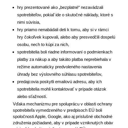
hry prezentované ako „bezplatné“ nezavádzali
spotrebiteľov, pokiaľ ide o skutočné náklady, ktoré s
nimi súvisia,
hry priamo nenabádali deti k tomu, aby si v rámci
hry čokoľvek kupovali, alebo aby presvedčili dospelú
osobu, nech to kúpi za nich,
spotrebitelia boli riadne informovaní o podmienkach
platby za nákup a aby takáto platba neprebiehala v
režime automaticky predvoleného nastavenia
úhrady bez výslovného súhlasu spotrebiteľov,
predajcovia poskytli emailovú adresu, aby ich
spotrebitelia mohli kontaktovať v prípade otázok
alebo sťažností.
Vďaka mechanizmu pre spoluprácu v oblasti ochrany
spotrebiteľa vymedzeného v predpisoch EÚ boli
spoločnosti Apple, Google, ako aj príslušné obchodné
združenia požiadané, aby v prípade vzniknutých obáv