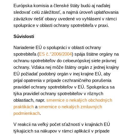
Európska komisia a členské štáty budú aj naďalej
sledovať celú záležitosť, a najmä úroveň uplatňovania
záväzkov riešiť obavy uvedené vo vyhlásení v rámci
spolupráce v oblasti ochrany spotrebiteľa v praxi.
Súvislosti
Nariadenie EÚ o spolupráci v oblasti ochrany
spotrebiteľa (
ES č.°2006/2004
) spája štátne orgány na
ochranu spotrebiteľov do celoeurópskej siete právnej
ochrany. Vďaka nej môže štátny orgán z jednej krajiny
EÚ požiadať podobný orgán v inej krajine EÚ, aby
prijal opatrenia v prípade cezhraničného porušenia
pravidiel ochrany spotrebiteľov v EÚ. Spolupráca sa
týka pravidiel ochrany spotrebiteľov v rôznych
oblastiach, napr.
smernice o nekalých obchodných
praktikách
a
smernice o nekalých zmluvných
podmienkach
.
V reakcii na veľký počet sťažností v krajinách EÚ
týkajúcich sa nákupov v rámci aplikácií v prípade