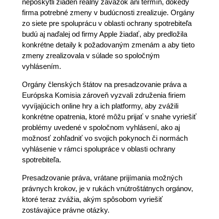
neposkytli žiaden reálny záväzok ani termín, dokedy
firma potrebné zmeny v budúcnosti zrealizuje. Orgány
zo siete pre spoluprácu v oblasti ochrany spotrebiteľa
budú aj naďalej od firmy Apple žiadať, aby predložila
konkrétne detaily k požadovaným zmenám a aby tieto
zmeny zrealizovala v súlade so spoločným
vyhlásením.
Orgány členských štátov na presadzovanie práva a
Európska Komisia zároveň vyzvali združenia firiem
vyvíjajúcich online hry a ich platformy, aby zvážili
konkrétne opatrenia, ktoré môžu prijať v snahe vyriešiť
problémy uvedené v spoločnom vyhlásení, ako aj
možnosť zohľadniť vo svojich pokynoch či normách
vyhlásenie v rámci spolupráce v oblasti ochrany
spotrebiteľa.
Presadzovanie práva, vrátane prijímania možných
právnych krokov, je v rukách vnútroštátnych orgánov,
ktoré teraz zvážia, akým spôsobom vyriešiť
zostávajúce právne otázky.