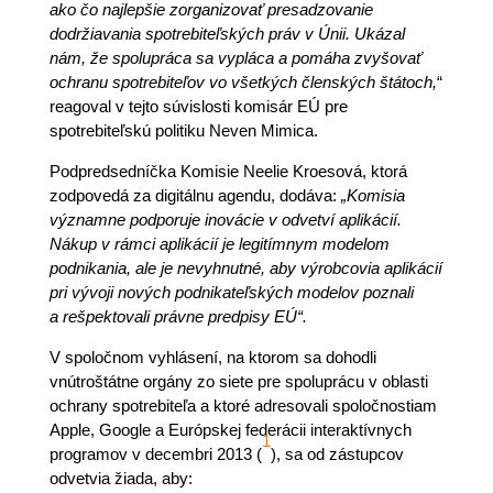
ako čo najlepšie zorganizovať presadzovanie
dodržiavania spotrebiteľských práv v Únii. Ukázal
nám, že spolupráca sa vypláca a pomáha zvyšovať
ochranu spotrebiteľov vo všetkých členských štátoch,
“
reagoval v tejto súvislosti komisár EÚ pre
spotrebiteľskú politiku Neven Mimica.
Podpredsedníčka Komisie Neelie Kroesová, ktorá
zodpovedá za digitálnu agendu, dodáva:
„Komisia
významne podporuje inovácie v odvetví aplikácií.
Nákup v rámci aplikácií je legitímnym modelom
podnikania, ale je nevyhnutné, aby výrobcovia aplikácií
pri vývoji nových podnikateľských modelov poznali
a rešpektovali právne predpisy EÚ“.
V spoločnom vyhlásení, na ktorom sa dohodli
vnútroštátne orgány zo siete pre spoluprácu v oblasti
ochrany spotrebiteľa a ktoré adresovali spoločnostiam
Apple, Google a Európskej federácii interaktívnych
1
programov v decembri 2013 (
), sa od zástupcov
odvetvia žiada, aby: