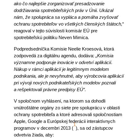
ako čo najlepšie zorganizovať presadzovanie
dodržiavania spotrebiteľských práv v Únii. Ukázal
nám, že spolupráca sa vypláca a pomáha zvyšovať
ochranu spotrebiteľov vo všetkých členských štátoch,
“
reagoval v tejto súvislosti komisár EÚ pre
spotrebiteľskú politiku Neven Mimica.
Podpredsedníčka Komisie Neelie Kroesová, ktorá
zodpovedá za digitálnu agendu, dodáva:
„Komisia
významne podporuje inovácie v odvetví aplikácií.
Nákup v rámci aplikácií je legitímnym modelom
podnikania, ale je nevyhnutné, aby výrobcovia aplikácií
pri vývoji nových podnikateľských modelov poznali
a rešpektovali právne predpisy EÚ“.
V spoločnom vyhlásení, na ktorom sa dohodli
vnútroštátne orgány zo siete pre spoluprácu v oblasti
ochrany spotrebiteľa a ktoré adresovali spoločnostiam
Apple, Google a Európskej federácii interaktívnych
1
programov v decembri 2013 (
), sa od zástupcov
odvetvia žiada, aby: