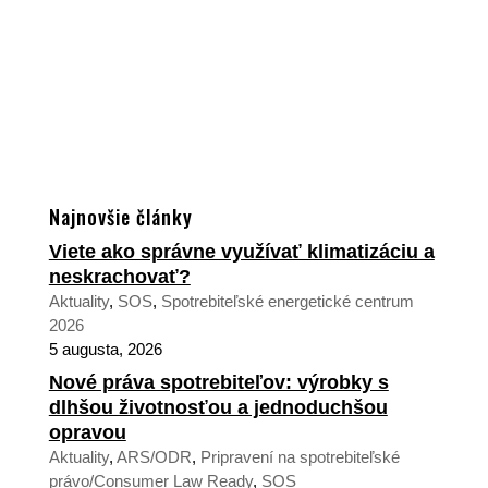
Najnovšie články
Viete ako správne využívať klimatizáciu a
neskrachovať?
Aktuality
,
SOS
,
Spotrebiteľské energetické centrum
2026
5 augusta, 2026
Nové práva spotrebiteľov: výrobky s
dlhšou životnosťou a jednoduchšou
opravou
Aktuality
,
ARS/ODR
,
Pripravení na spotrebiteľské
právo/Consumer Law Ready
,
SOS