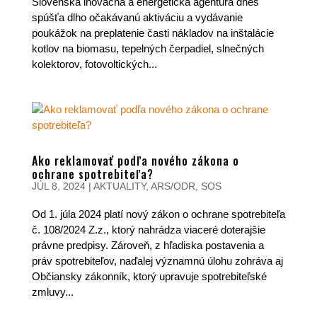
Slovenská inovačná a energetická agentúra dnes
spúšťa dlho očakávanú aktiváciu a vydávanie
poukážok na preplatenie časti nákladov na inštalácie
kotlov na biomasu, tepelných čerpadiel, slnečných
kolektorov, fotovoltických...
Ako reklamovať podľa nového zákona o
ochrane spotrebiteľa?
JÚL 8, 2024
|
AKTUALITY
,
ARS/ODR
,
SOS
Od 1. júla 2024 platí nový zákon o ochrane spotrebiteľa
č. 108/2024 Z.z., ktorý nahrádza viaceré doterajšie
právne predpisy. Zároveň, z hľadiska postavenia a
práv spotrebiteľov, naďalej významnú úlohu zohráva aj
Občiansky zákonník, ktorý upravuje spotrebiteľské
zmluvy...