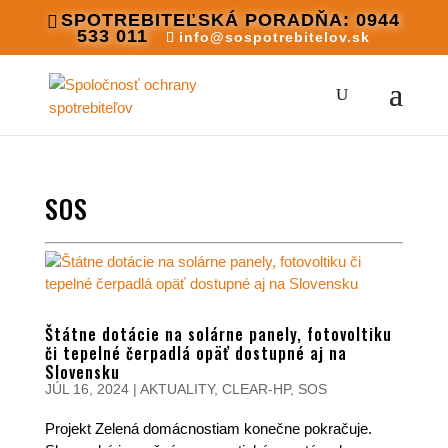
SPOTREBITEĽSKÁ PORADŇA: 0944
533 011
info@sospotrebitelov.sk
SOS
Štátne dotácie na solárne panely, fotovoltiku
či tepelné čerpadlá opäť dostupné aj na
Slovensku
JÚL 16, 2024
|
AKTUALITY
,
CLEAR-HP
,
SOS
Projekt Zelená domácnostiam konečne pokračuje.