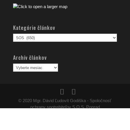
Kategórie článkov
Kategórie
článkov
Archív článkov
Archív
článkov
© 2020 Mgr. Dávid Ľudovít Godiška - Spoločnosť
ochrany spotrebiteľov S.O.S. Poprad
Používame cookies aby sme pre vás zabezpečili ten najlepší
zážitok z našich webových stránok. Ak budete pokračovať v