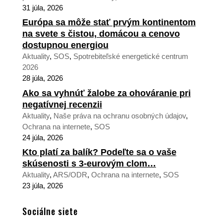
31 júla, 2026
Európa sa môže stať prvým kontinentom
na svete s čistou, domácou a cenovo
dostupnou energiou
Aktuality
,
SOS
,
Spotrebiteľské energetické centrum
2026
28 júla, 2026
Ako sa vyhnúť žalobe za ohováranie pri
negatívnej recenzii
Aktuality
,
Naše práva na ochranu osobných údajov
,
Ochrana na internete
,
SOS
24 júla, 2026
Kto platí za balík? Podeľte sa o vaše
skúsenosti s 3-eurovým clom…
Aktuality
,
ARS/ODR
,
Ochrana na internete
,
SOS
23 júla, 2026
Sociálne siete