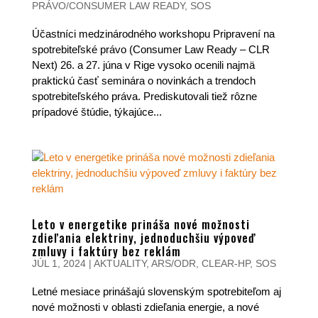
PRÁVO/CONSUMER LAW READY
,
SOS
Účastníci medzinárodného workshopu Pripravení na
spotrebiteľské právo (Consumer Law Ready – CLR
Next) 26. a 27. júna v Rige vysoko ocenili najmä
praktickú časť seminára o novinkách a trendoch
spotrebiteľského práva. Prediskutovali tiež rôzne
prípadové štúdie, týkajúce...
Leto v energetike prináša nové možnosti
zdieľania elektriny, jednoduchšiu výpoveď
zmluvy i faktúry bez reklám
JÚL 1, 2024
|
AKTUALITY
,
ARS/ODR
,
CLEAR-HP
,
SOS
Letné mesiace prinášajú slovenským spotrebiteľom aj
nové možnosti v oblasti zdieľania energie, a nové