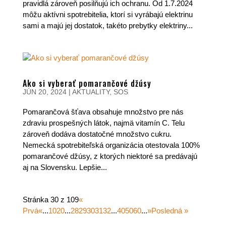
pravidlá zároveň posilňujú ich ochranu. Od 1.7.2024
môžu aktívni spotrebitelia, ktorí si vyrábajú elektrinu
sami a majú jej dostatok, takéto prebytky elektriny...
Ako si vyberať pomarančové džúsy
JÚN 20, 2024
|
AKTUALITY
,
SOS
Pomarančová šťava obsahuje množstvo pre nás
zdraviu prospešných látok, najmä vitamín C. Telu
zároveň dodáva dostatočné množstvo cukru.
Nemecká spotrebiteľská organizácia otestovala 100%
pomarančové džúsy, z ktorých niektoré sa predávajú
aj na Slovensku. Lepšie...
Stránka 30 z 109
«
Prvá
«
...
10
20
...
28
29
30
31
32
...
40
50
60
...
»
Posledná »