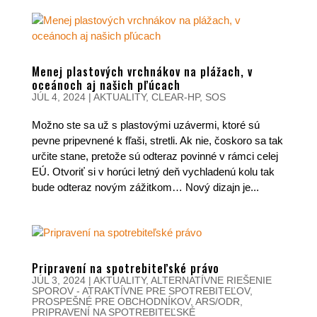
Menej plastových vrchnákov na plážach, v
oceánoch aj našich pľúcach
JÚL 4, 2024
|
AKTUALITY
,
CLEAR-HP
,
SOS
Možno ste sa už s plastovými uzávermi, ktoré sú
pevne pripevnené k fľaši, stretli. Ak nie, čoskoro sa tak
určite stane, pretože sú odteraz povinné v rámci celej
EÚ. Otvoriť si v horúci letný deň vychladenú kolu tak
bude odteraz novým zážitkom… Nový dizajn je...
Pripravení na spotrebiteľské právo
JÚL 3, 2024
|
AKTUALITY
,
ALTERNATÍVNE RIEŠENIE
SPOROV - ATRAKTÍVNE PRE SPOTREBITEĽOV,
PROSPEŠNÉ PRE OBCHODNÍKOV
,
ARS/ODR
,
PRIPRAVENÍ NA SPOTREBITEĽSKÉ