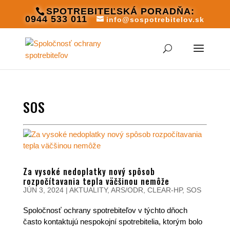
SPOTREBITEĽSKÁ PORADŇA:
0944 533 011
info@sospotrebitelov.sk
SOS
Za vysoké nedoplatky nový spôsob
rozpočítavania tepla väčšinou nemôže
JÚN 3, 2024
|
AKTUALITY
,
ARS/ODR
,
CLEAR-HP
,
SOS
Spoločnosť ochrany spotrebiteľov v týchto dňoch
často kontaktujú nespokojní spotrebitelia, ktorým bolo