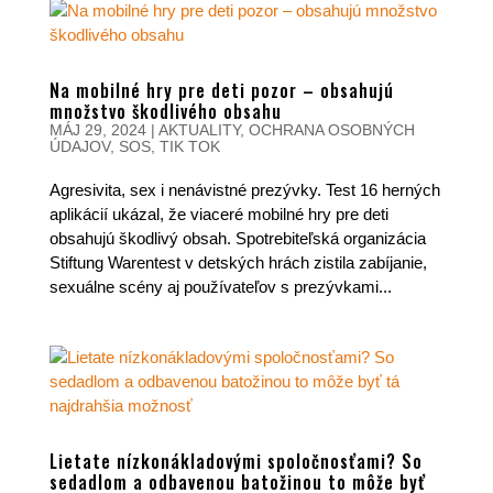
Na mobilné hry pre deti pozor – obsahujú
množstvo škodlivého obsahu
MÁJ 29, 2024
|
AKTUALITY
,
OCHRANA OSOBNÝCH
ÚDAJOV
,
SOS
,
TIK TOK
Agresivita, sex i nenávistné prezývky. Test 16 herných
aplikácií ukázal, že viaceré mobilné hry pre deti
obsahujú škodlivý obsah. Spotrebiteľská organizácia
Stiftung Warentest v detských hrách zistila zabíjanie,
sexuálne scény aj používateľov s prezývkami...
Lietate nízkonákladovými spoločnosťami? So
sedadlom a odbavenou batožinou to môže byť