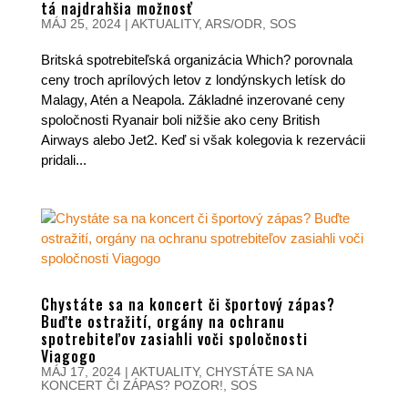
tá najdrahšia možnosť
MÁJ 25, 2024
|
AKTUALITY
,
ARS/ODR
,
SOS
Britská spotrebiteľská organizácia Which? porovnala
ceny troch aprílových letov z londýnskych letísk do
Malagy, Atén a Neapola. Základné inzerované ceny
spoločnosti Ryanair boli nižšie ako ceny British
Airways alebo Jet2. Keď si však kolegovia k rezervácii
pridali...
Chystáte sa na koncert či športový zápas?
Buďte ostražití, orgány na ochranu
spotrebiteľov zasiahli voči spoločnosti
Viagogo
MÁJ 17, 2024
|
AKTUALITY
,
CHYSTÁTE SA NA
KONCERT ČI ZÁPAS? POZOR!
,
SOS