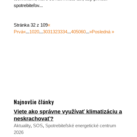
spotrebiteľov...
Stránka 32 z 109
«
Prvá
«
...
10
20
...
30
31
32
33
34
...
40
50
60
...
»
Posledná »
Najnovšie články
Viete ako správne využívať klimatizáciu a
neskrachovať?
Aktuality
,
SOS
,
Spotrebiteľské energetické centrum
2026