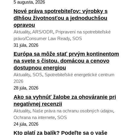
5 augusta, 2026
Nové práva spotrebiteľov: výrobky s
dlhšou životnosťou a jednoduchšou
opravou
Aktuality
,
ARS/ODR
,
Pripravení na spotrebiteľské
právo/Consumer Law Ready
,
SOS
31 júla, 2026
Európa sa môže stať prvým kontinentom
na svete s čistou, domácou a cenovo
dostupnou energiou
Aktuality
,
SOS
,
Spotrebiteľské energetické centrum
2026
28 júla, 2026
Ako sa vyhnúť žalobe za ohováranie pri
negatívnej recenzii
Aktuality
,
Naše práva na ochranu osobných údajov
,
Ochrana na internete
,
SOS
24 júla, 2026
Kto platí za balík? Podeľte sa o vaše