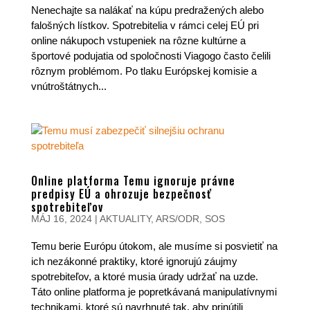
Nenechajte sa nalákať na kúpu predražených alebo
falošných lístkov. Spotrebitelia v rámci celej EÚ pri
online nákupoch vstupeniek na rôzne kultúrne a
športové podujatia od spoločnosti Viagogo často čelili
rôznym problémom. Po tlaku Európskej komisie a
vnútroštátnych...
Online platforma Temu ignoruje právne
predpisy EÚ a ohrozuje bezpečnosť
spotrebiteľov
MÁJ 16, 2024
|
AKTUALITY
,
ARS/ODR
,
SOS
Temu berie Európu útokom, ale musíme si posvietiť na
ich nezákonné praktiky, ktoré ignorujú záujmy
spotrebiteľov, a ktoré musia úrady udržať na uzde.
Táto online platforma je popretkávaná manipulatívnymi
technikami, ktoré sú navrhnuté tak, aby prinútili