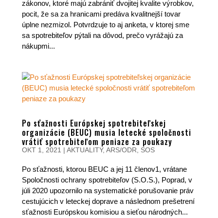
zákonov, ktoré majú zabrániť dvojitej kvalite výrobkov,
pocit, že sa za hranicami predáva kvalitnejší tovar
úplne nezmizol. Potvrdzuje to aj anketa, v ktorej sme
sa spotrebiteľov pýtali na dôvod, prečo vyrážajú za
nákupmi...
Po sťažnosti Európskej spotrebiteľskej
organizácie (BEUC) musia letecké spoločnosti
vrátiť spotrebiteľom peniaze za poukazy
OKT 1, 2021
|
AKTUALITY
,
ARS/ODR
,
SOS
Po sťažnosti, ktorou BEUC a jej 11 členov1, vrátane
Spoločnosti ochrany spotrebiteľov (S.O.S.), Poprad, v
júli 2020 upozornilo na systematické porušovanie práv
cestujúcich v leteckej doprave a následnom prešetrení
sťažnosti Európskou komisiou a sieťou národných...