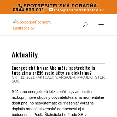
SPOTREBITEĽSKÁ PORADŇA:
0944 533 011
info@sospotrebitelov.sk
Aktuality
Energetická kríza: Ako môžu spotrebitelia
túto zimu znížiť svoje účty za elektrinu?
OKT 11, 2021
|
AKTUALITY
,
ARS/ODR
,
PROJEKT STEP
,
SOS
Súčasnú energetickú krízu opäť najviac pocítia
nízkopríjmové skupiny obyvateľstva a na momentálne
dostupné, no nesystematické “riešenia” výrazne
doplatia mnohé slovenské domácnosti aj v
budúcnosti. Podľa Štatistického úradu SR v