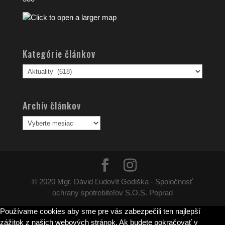
Kategórie článkov
Kategórie
článkov
Archív článkov
Archív
článkov
© 2020 Mgr. Dávid Ľudovít Godiška - Spoločnosť
ochrany spotrebiteľov S.O.S. Poprad
Používame cookies aby sme pre vás zabezpečili ten najlepší
zážitok z našich webových stránok. Ak budete pokračovať v