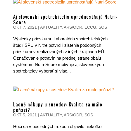
Aj slovenskí spotrebitelia uprednostňujú Nutri-
Score
OKT 7, 2021
|
AKTUALITY
,
ARS/ODR
,
ECCG
,
SOS
Výsledky prieskumu Laboratória spotrebiteľských
štúdií SPU v Nitre potvrdili zistenia podobných
prieskumov realizovaných v iných krajinách EÚ.
Označovanie potravín na prednej strane obalu
systémom Nutri-Score motivuje aj slovenských
spotrebiteľov vyberať si viac...
Lacné nákupy u susedov: Kvalita za málo
peňazí?
OKT 5, 2021
|
AKTUALITY
,
ARS/ODR
,
SOS
Hoci sa v posledných rokoch objavilo niekoľko