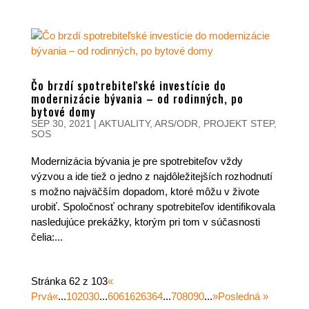
Čo brzdí spotrebiteľské investície do
modernizácie bývania – od rodinných, po
bytové domy
SEP 30, 2021
|
AKTUALITY
,
ARS/ODR
,
PROJEKT STEP
,
SOS
Modernizácia bývania je pre spotrebiteľov vždy
výzvou a ide tiež o jedno z najdôležitejších rozhodnutí
s možno najväčším dopadom, ktoré môžu v živote
urobiť. Spoločnosť ochrany spotrebiteľov identifikovala
nasledujúce prekážky, ktorým pri tom v súčasnosti
čelia:...
Stránka 62 z 103
«
Prvá
«
...
10
20
30
...
60
61
62
63
64
...
70
80
90
...
»
Posledná »