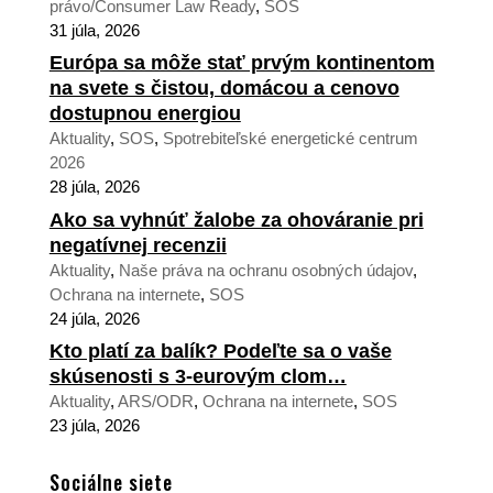
právo/Consumer Law Ready
,
SOS
31 júla, 2026
Európa sa môže stať prvým kontinentom
na svete s čistou, domácou a cenovo
dostupnou energiou
Aktuality
,
SOS
,
Spotrebiteľské energetické centrum
2026
28 júla, 2026
Ako sa vyhnúť žalobe za ohováranie pri
negatívnej recenzii
Aktuality
,
Naše práva na ochranu osobných údajov
,
Ochrana na internete
,
SOS
24 júla, 2026
Kto platí za balík? Podeľte sa o vaše
skúsenosti s 3-eurovým clom…
Aktuality
,
ARS/ODR
,
Ochrana na internete
,
SOS
23 júla, 2026
Sociálne siete