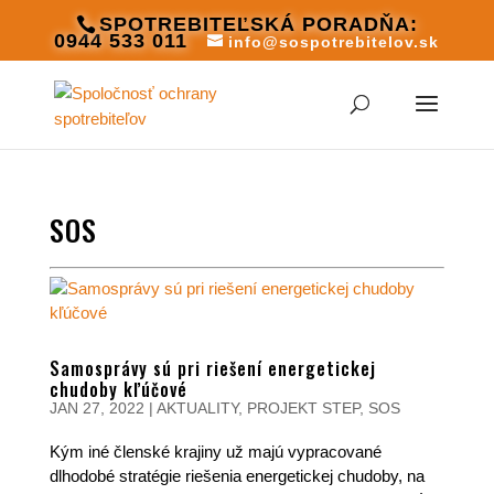
SPOTREBITEĽSKÁ PORADŇA:
0944 533 011
info@sospotrebitelov.sk
SOS
Samosprávy sú pri riešení energetickej
chudoby kľúčové
JAN 27, 2022
|
AKTUALITY
,
PROJEKT STEP
,
SOS
Kým iné členské krajiny už majú vypracované
dlhodobé stratégie riešenia energetickej chudoby, na