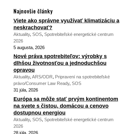
Najnovšie články
Viete ako správne využívať klimatizáciu a
neskrachovať?
Aktuality
,
SOS
,
Spotrebiteľské energetické centrum
2026
5 augusta, 2026
Nové práva spotrebiteľov: výrobky s
dlhšou životnosťou a jednoduchšou
opravou
Aktuality
,
ARS/ODR
,
Pripravení na spotrebiteľské
právo/Consumer Law Ready
,
SOS
31 júla, 2026
Európa sa môže stať prvým kontinentom
na svete s čistou, domácou a cenovo
dostupnou energiou
Aktuality
,
SOS
,
Spotrebiteľské energetické centrum
2026
28 júla, 2026