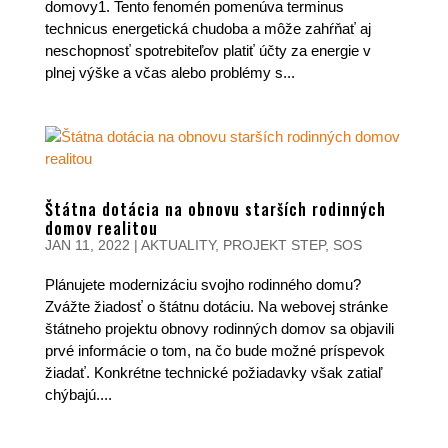
domovy1. Tento fenomén pomenúva terminus
technicus energetická chudoba a môže zahŕňať aj
neschopnosť spotrebiteľov platiť účty za energie v
plnej výške a včas alebo problémy s...
Štátna dotácia na obnovu starších rodinných
domov realitou
JAN 11, 2022
|
AKTUALITY
,
PROJEKT STEP
,
SOS
Plánujete modernizáciu svojho rodinného domu?
Zvážte žiadosť o štátnu dotáciu. Na webovej stránke
štátneho projektu obnovy rodinných domov sa objavili
prvé informácie o tom, na čo bude možné príspevok
žiadať. Konkrétne technické požiadavky však zatiaľ
chýbajú....