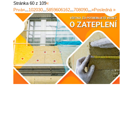
Stránka 60 z 109
«
Prvá
«
...
10
20
30
...
58
59
60
61
62
...
70
80
90
...
»
Posledná »