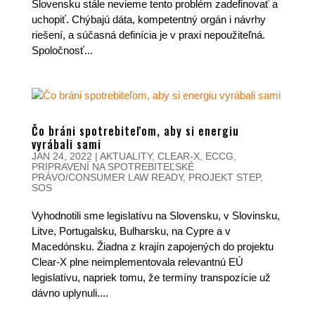
Slovensku stále nevieme tento problém zadefinovať a
uchopiť. Chýbajú dáta, kompetentný orgán i návrhy
riešení, a súčasná definícia je v praxi nepoužiteľná.
Spoločnosť...
Čo bráni spotrebiteľom, aby si energiu
vyrábali sami
JAN 24, 2022
|
AKTUALITY
,
CLEAR-X
,
ECCG
,
PRIPRAVENÍ NA SPOTREBITEĽSKÉ
PRÁVO/CONSUMER LAW READY
,
PROJEKT STEP
,
SOS
Vyhodnotili sme legislatívu na Slovensku, v Slovinsku,
Litve, Portugalsku, Bulharsku, na Cypre a v
Macedónsku. Žiadna z krajín zapojených do projektu
Clear-X plne neimplementovala relevantnú EÚ
legislatívu, napriek tomu, že termíny transpozície už
dávno uplynuli....