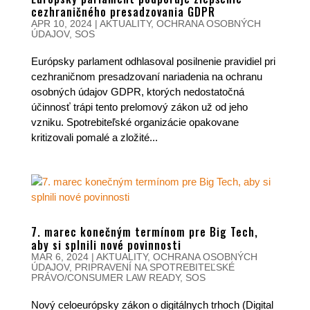
cezhraničného presadzovania GDPR
APR 10, 2024
|
AKTUALITY
,
OCHRANA OSOBNÝCH
ÚDAJOV
,
SOS
Európsky parlament odhlasoval posilnenie pravidiel pri
cezhraničnom presadzovaní nariadenia na ochranu
osobných údajov GDPR, ktorých nedostatočná
účinnosť trápi tento prelomový zákon už od jeho
vzniku. Spotrebiteľské organizácie opakovane
kritizovali pomalé a zložité...
7. marec konečným termínom pre Big Tech,
aby si splnili nové povinnosti
MAR 6, 2024
|
AKTUALITY
,
OCHRANA OSOBNÝCH
ÚDAJOV
,
PRIPRAVENÍ NA SPOTREBITEĽSKÉ
PRÁVO/CONSUMER LAW READY
,
SOS
Nový celoeurópsky zákon o digitálnych trhoch (Digital