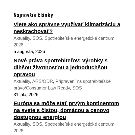
Najnovšie články
Viete ako správne využívať klimatizáciu a
neskrachovať?
Aktuality
,
SOS
,
Spotrebiteľské energetické centrum
2026
5 augusta, 2026
Nové práva spotrebiteľov: výrobky s
dlhšou životnosťou a jednoduchšou
opravou
Aktuality
,
ARS/ODR
,
Pripravení na spotrebiteľské
právo/Consumer Law Ready
,
SOS
31 júla, 2026
Európa sa môže stať prvým kontinentom
na svete s čistou, domácou a cenovo
dostupnou energiou
Aktuality
,
SOS
,
Spotrebiteľské energetické centrum
2026