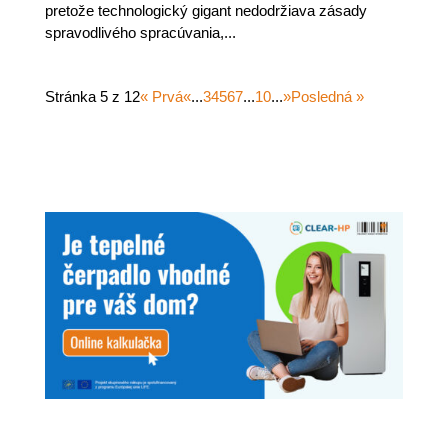
pretože technologický gigant nedodržiava zásady
spravodlivého spracúvania,...
Stránka 5 z 12
« Prvá
«
...
3
4
5
6
7
...
10
...
»
Posledná »