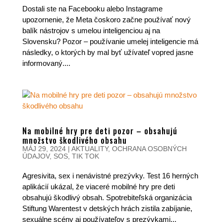
Dostali ste na Facebooku alebo Instagrame
upozornenie, že Meta čoskoro začne používať nový
balík nástrojov s umelou inteligenciou aj na
Slovensku? Pozor – používanie umelej inteligencie má
následky, o ktorých by mal byť užívateľ vopred jasne
informovaný....
Na mobilné hry pre deti pozor – obsahujú
množstvo škodlivého obsahu
MÁJ 29, 2024
|
AKTUALITY
,
OCHRANA OSOBNÝCH
ÚDAJOV
,
SOS
,
TIK TOK
Agresivita, sex i nenávistné prezývky. Test 16 herných
aplikácií ukázal, že viaceré mobilné hry pre deti
obsahujú škodlivý obsah. Spotrebiteľská organizácia
Stiftung Warentest v detských hrách zistila zabíjanie,
sexuálne scény aj používateľov s prezývkami...