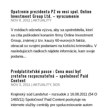
Opatrenie prezidenta PZ vo veci spol. Online
Investment Group Ltd. – vyrozumenie
NOV 8, 2011
|
AKTUALITY
V médiach odznela výzva, aby sa spotrebitelia, ktorí
sa cítia poškodení konaním firmy Online Investment
Group, známej z tzv. kauzy 60-eurových faktúr,
obracali so svojimi podaniami na košickú kriminálku. V
nasledujúcich riadkoch nájdete informácie, kam svoje
podania...
Predplatiteľské pasce : Cena musí byť
zreteľne rozpoznateľná – spoločnosť Paid
Content
NOV 3, 2011
|
AKTUALITY
,
SOS
Krajinský súd Landshut – rozsudok z 16.08.2011 (54 O
1465/11) Spoločnosť Paid Content poskytuje na
internete služby centrály pre spolucestovanie autom