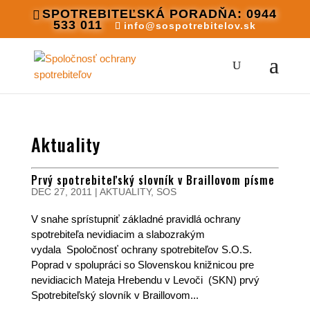
SPOTREBITEĽSKÁ PORADŇA: 0944
533 011
info@sospotrebitelov.sk
Aktuality
Prvý spotrebiteľský slovník v Braillovom písme
DEC 27, 2011
|
AKTUALITY
,
SOS
V snahe sprístupniť základné pravidlá ochrany
spotrebiteľa nevidiacim a slabozrakým
vydala Spoločnosť ochrany spotrebiteľov S.O.S.
Poprad v spolupráci so Slovenskou knižnicou pre
nevidiacich Mateja Hrebendu v Levoči (SKN) prvý
Spotrebiteľský slovník v Braillovom...