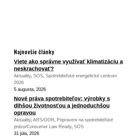
Najnovšie články
Viete ako správne využívať klimatizáciu a
neskrachovať?
Aktuality
,
SOS
,
Spotrebiteľské energetické centrum
2026
5 augusta, 2026
Nové práva spotrebiteľov: výrobky s
dlhšou životnosťou a jednoduchšou
opravou
Aktuality
,
ARS/ODR
,
Pripravení na spotrebiteľské
právo/Consumer Law Ready
,
SOS
31 júla, 2026