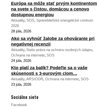
Európa sa môže stať prvým kontinentom
na svete s čistou, domácou a cenovo
dostupnou energiou
Aktuality
,
SOS
,
Spotrebiteľské energetické centrum
2026
28 júla, 2026
Ako sa vyhnúť žalobe za ohováranie pri
negatívnej recenzii
Aktuality
,
Naše práva na ochranu osobných údajov
,
Ochrana na internete
,
SOS
24 júla, 2026
Kto platí za balík? Podeľte sa o vaše
skúsenosti s 3-eurovým clom…
Aktuality
,
ARS/ODR
,
Ochrana na internete
,
SOS
23 júla, 2026
Sociálne siete
Facebook