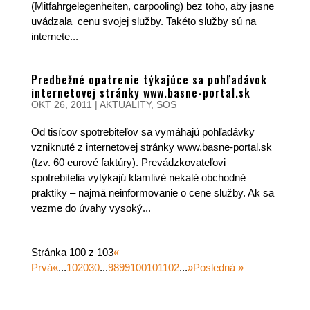
(Mitfahrgelegenheiten, carpooling) bez toho, aby jasne
uvádzala cenu svojej služby. Takéto služby sú na
internete...
Predbežné opatrenie týkajúce sa pohľadávok
internetovej stránky www.basne-portal.sk
OKT 26, 2011
|
AKTUALITY
,
SOS
Od tisícov spotrebiteľov sa vymáhajú pohľadávky
vzniknuté z internetovej stránky www.basne-portal.sk
(tzv. 60 eurové faktúry). Prevádzkovateľovi
spotrebitelia vytýkajú klamlivé nekalé obchodné
praktiky – najmä neinformovanie o cene služby. Ak sa
vezme do úvahy vysoký...
Stránka 100 z 103
«
Prvá
«
...
10
20
30
...
98
99
100
101
102
...
»
Posledná »