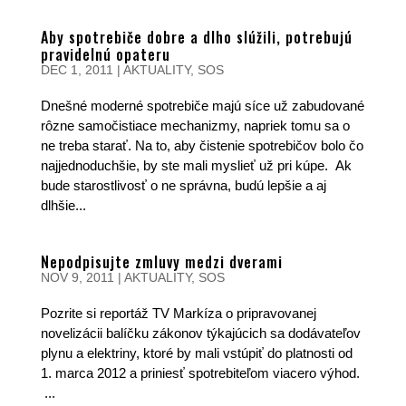
Aby spotrebiče dobre a dlho slúžili, potrebujú
pravidelnú opateru
DEC 1, 2011
|
AKTUALITY
,
SOS
Dnešné moderné spotrebiče majú síce už zabudované
rôzne samočistiace mechanizmy, napriek tomu sa o
ne treba starať. Na to, aby čistenie spotrebičov bolo čo
najjednoduchšie, by ste mali myslieť už pri kúpe. Ak
bude starostlivosť o ne správna, budú lepšie a aj
dlhšie...
Nepodpisujte zmluvy medzi dverami
NOV 9, 2011
|
AKTUALITY
,
SOS
Pozrite si reportáž TV Markíza o pripravovanej
novelizácii balíčku zákonov týkajúcich sa dodávateľov
plynu a elektriny, ktoré by mali vstúpiť do platnosti od
1. marca 2012 a priniesť spotrebiteľom viacero výhod.
...