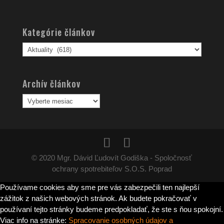
Kategórie článkov
Kategórie
článkov
Archív článkov
Archív
článkov
© 2020 Mgr. Dávid Ľudovít Godiška - Spoločnosť
ochrany spotrebiteľov S.O.S. Poprad
Používame cookies aby sme pre vás zabezpečili ten najlepší
zážitok z našich webových stránok. Ak budete pokračovať v
používaní tejto stránky budeme predpokladať, že ste s ňou spokojní.
Viac info na stránke:
Spracovanie osobných údajov a