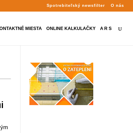
Spotrebiteľský newsfilter
O nás
ONTAKTNÉ MIESTA
ONLINE KALKULAČKY
A R S
ni
tným