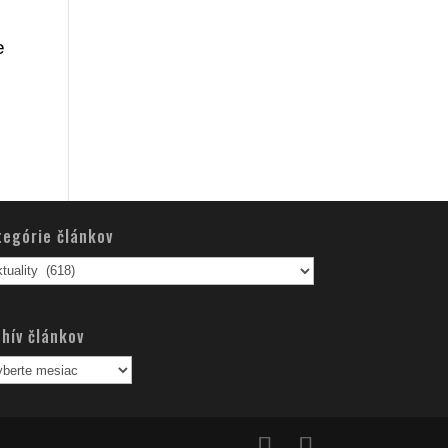
e
tegórie článkov
egórie
nkov
hív článkov
hív
nkov