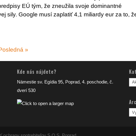
predpisy EÚ tým, že zneužila svoje dominantné
j sily. Google musí zaplatiť 4,1 miliardy eur za to, ž
Posledná »
Kde nás nájdete?
Ka
Kat
Námestie sv. Egídia 95, Poprad, 4. poschodie, č.
člá
dverí 530
Arc
Arc
člá
ť ochrany spotrebiteľov S.O.S. Poprad