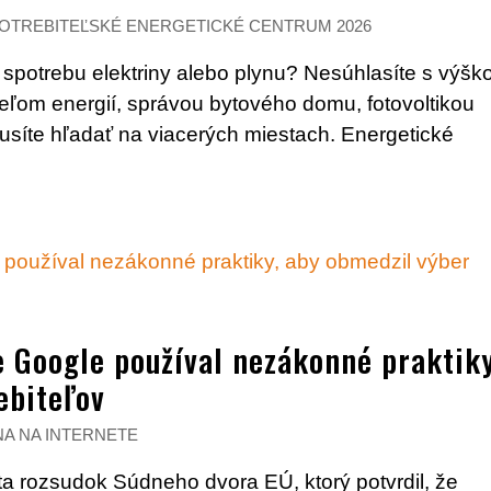
OTREBITEĽSKÉ ENERGETICKÉ CENTRUM 2026
spotrebu elektriny alebo plynu? Nesúhlasíte s výšk
eľom energií, správou bytového domu, fotovoltikou
íte hľadať na viacerých miestach. Energetické
e Google používal nezákonné praktiky
ebiteľov
A NA INTERNETE
ta rozsudok Súdneho dvora EÚ, ktorý potvrdil, že