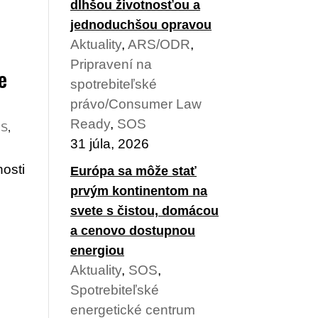
dlhšou životnosťou a
jednoduchšou opravou
Aktuality
,
ARS/ODR
,
Pripravení na
e
spotrebiteľské
právo/Consumer Law
Ready
,
SOS
OS
,
31 júla, 2026
osti
Európa sa môže stať
prvým kontinentom na
svete s čistou, domácou
a cenovo dostupnou
energiou
Aktuality
,
SOS
,
Spotrebiteľské
energetické centrum