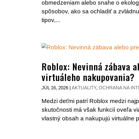
obmedzeniam alebo snahe o ekologic
spôsobov, ako sa ochladiť a zvládnu
tipov,...
Roblox: Nevinná zábava 
virtuáleho nakupovania?
JÚL 16, 2026
|
AKTUALITY
,
OCHRANA NA IN
Medzi deťmi patrí Roblox medzi najpo
skutočnosti má však funkcií oveľa via
vlastný obsah a nakupujú virtuálne p