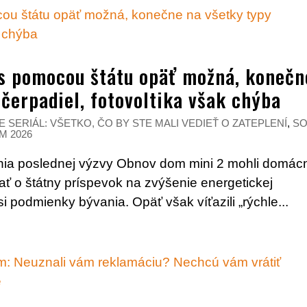
s pomocou štátu opäť možná, konečn
čerpadiel, fotovoltika však chýba
E SERIÁL: VŠETKO, ČO BY STE MALI VEDIEŤ O ZATEPLENÍ
,
S
M 2026
nia poslednej výzvy Obnov dom mini 2 mohli domácn
ať o štátny príspevok na zvýšenie energetickej
si podmienky bývania. Opäť však víťazili „rýchle...