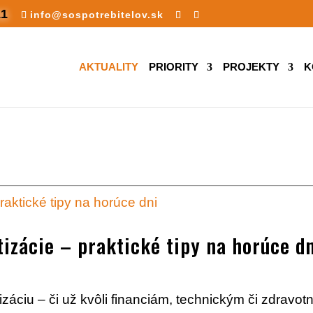
11
info@sospotrebitelov.sk
AKTUALITY
PRIORITY
PROJEKTY
K
tizácie – praktické tipy na horúce d
áciu – či už kvôli financiám, technickým či zdravo