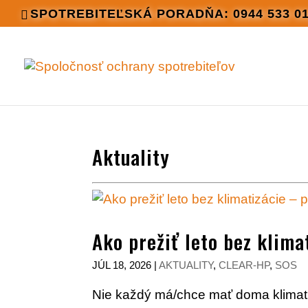
SPOTREBITEĽSKÁ PORADŇA: 0944 533 0
Aktuality
Ako prežiť leto bez klima
JÚL 18, 2026
|
AKTUALITY
,
CLEAR-HP
,
SOS
Nie každý má/chce mať doma klimatiz