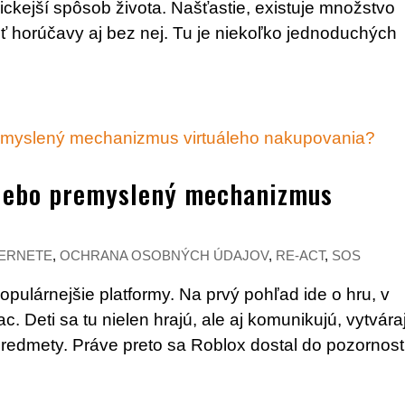
kejší spôsob života. Našťastie, existuje množstvo
ť horúčavy aj bez nej. Tu je niekoľko jednoduchých
alebo premyslený mechanizmus
TERNETE
,
OCHRANA OSOBNÝCH ÚDAJOV
,
RE-ACT
,
SOS
pulárnejšie platformy. Na prvý pohľad ide o hru, v
c. Deti sa tu nielen hrajú, ale aj komunikujú, vytvára
redmety. Práve preto sa Roblox dostal do pozornosti