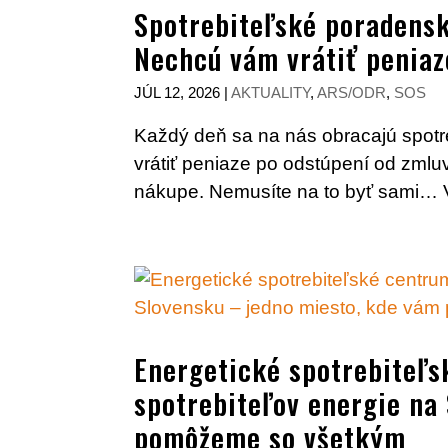
Spotrebiteľské poradens
Nechcú vám vrátiť penia
JÚL 12, 2026
|
AKTUALITY
,
ARS/ODR
,
SOS
Každý deň sa na nás obracajú spotre
vrátiť peniaze po odstúpení od zmlu
nákupe. Nemusíte na to byť sami… 
Energetické spotrebiteľs
spotrebiteľov energie na
pomôžeme so všetkým