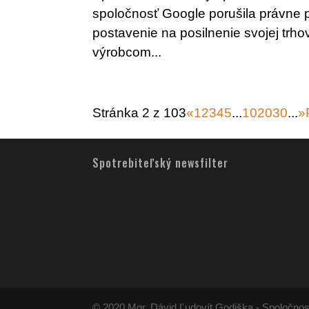
spoločnosť Google porušila právne 
postavenie na posilnenie svojej trhove
výrobcom...
Stránka 2 z 103
«
1
2
3
4
5
...
10
20
30
...
»
Spotrebiteľský newsfilter
© 2020 Mgr. Dávid Ľudovít Godiška - Spoločnos