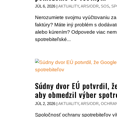
JÚL 6, 2026
|
AKTUALITY
,
ARS/ODR
,
SOS
,
SP
Nerozumiete svojmu vyúčtovaniu za 
faktúry? Máte iný problém s dodávat
alebo kúrením? Odpovede viac nemus
spotrebiteľské...
Súdny dvor EÚ potvrdil, ž
aby obmedzil výber spotr
JÚL 2, 2026
|
AKTUALITY
,
ARS/ODR
,
OCHRAN
Spoločnosť ochrany spotrebiteľov ví