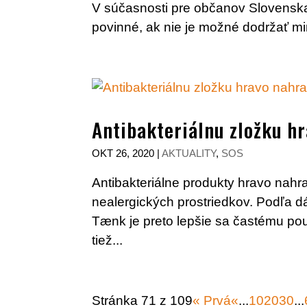
V súčasnosti pre občanov Slovenska p
povinné, ak nie je možné dodržať mi
Antibakteriálnu zložku h
OKT 26, 2020
|
AKTUALITY
,
SOS
Antibakteriálne produkty hravo nahr
nealergických prostriedkov. Podľa d
Tænk je preto lepšie sa častému pou
tiež...
Stránka 71 z 109
« Prvá
«
...
10
20
30
...