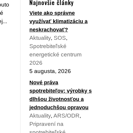
Najnovšie články
outo
ké
Viete ako správne
...
využívať klimatizáciu a
neskrachovať?
Aktuality
,
SOS
,
Spotrebiteľské
energetické centrum
2026
5 augusta, 2026
Nové práva
spotrebiteľov: výrobky s
dlhšou životnosťou a
jednoduchšou opravou
Aktuality
,
ARS/ODR
,
Pripravení na
spotrebiteľské