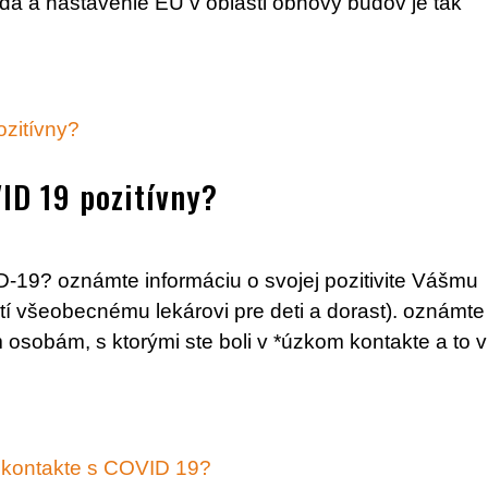
a a nastavenie EÚ v oblasti obnovy budov je tak
ID 19 pozitívny?
D-19? oznámte informáciu o svojej pozitivite Vášmu
í všeobecnému lekárovi pre deti a dorast). oznámte
m osobám, s ktorými ste boli v *úzkom kontakte a to v