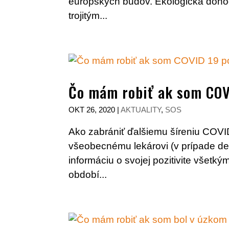
európskych budov. Ekologická dohod
trojitým...
Čo mám robiť ak som COV
OKT 26, 2020
|
AKTUALITY
,
SOS
Ako zabrániť ďalšiemu šíreniu COVI
všeobecnému lekárovi (v prípade det
informáciu o svojej pozitivite všetký
období...