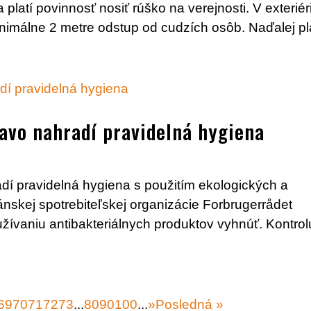
latí povinnosť nosiť rúško na verejnosti. V exteriéri
nimálne 2 metre odstup od cudzích osôb. Naďalej plat
ravo nahradí pravidelná hygiena
adí pravidelná hygiena s použitím ekologických a
ánskej spotrebiteľskej organizácie Forbrugerrådet
žívaniu antibakteriálnych produktov vyhnúť. Kontrol
69
70
71
72
73
...
80
90
100
...
»
Posledná »