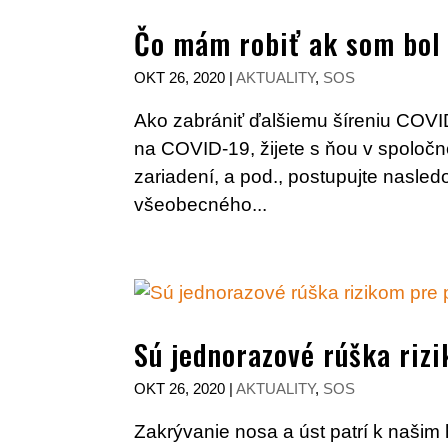
Čo mám robiť ak som bol
OKT 26, 2020
|
AKTUALITY
,
SOS
Ako zabrániť ďalšiemu šíreniu COVI
na COVID-19, žijete s ňou v spoloč
zariadení, a pod., postupujte nasledo
všeobecného...
Sú jednorazové rúška riz
OKT 26, 2020
|
AKTUALITY
,
SOS
Zakrývanie nosa a úst patrí k našim 