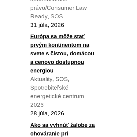
právo/Consumer Law
Ready
,
SOS
31 júla, 2026
Európa sa môže stať
prvým kontinentom na
svete s čistou, domácou
a cenovo dostupnou
energiou
Aktuality
,
SOS
,
Spotrebiteľské
energetické centrum
2026
28 júla, 2026
Ako sa vyhnúť žalobe za
ohováranie pri