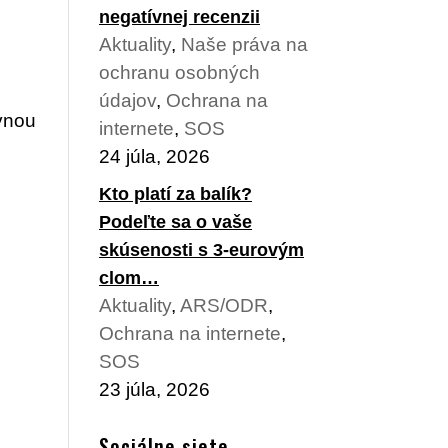
negatívnej recenzii
Aktuality
,
Naše práva na
ochranu osobných
údajov
,
Ochrana na
ívnou
internete
,
SOS
24 júla, 2026
Kto platí za balík?
Podeľte sa o vaše
skúsenosti s 3-eurovým
clom…
Aktuality
,
ARS/ODR
,
Ochrana na internete
,
SOS
23 júla, 2026
Sociálne siete