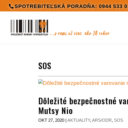
SPOTREBITEĽSKÁ PORADŇA: 0944 533 0
SOS
Dôležité bezpečnostné va
Mutsy Nio
OKT 27, 2020
|
AKTUALITY
,
ARS/ODR
,
SOS