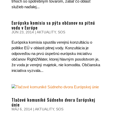
trhoch so spotrebným tovarom, zatiaľ čo oblasť
služieb naďalej...
Európska komisia sa pýta občanov na pitnú
vodu v Európe
JÚN 23, 2014
|
AKTUALITY
,
SOS
Európska komisia spustila verejnú konzultáciu o
politike EÚ v oblasti pitnej vody. Konzultácia je
odpoveďou na prvú úspešnú európsku iniciatívu
občanov Right2Water, ktorej hlavným posolstvom je,
že voda je verejný majetok, nie komodita. Občianska
iniciatíva vyzvala...
Tlačové komuniké Súdneho dvora Európskej
únie
MÁJ 6, 2014
|
AKTUALITY
,
SOS