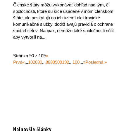
Členské štáty môžu vykonávať dohľad nad tým, či
spoločnosti, ktoré sú síce usadené v inom členskom
štáte, ale poskytujú na ich území elektronické
komunikačné služby, dodržiavajú pravidlá o ochrane
spotrebiteľov. Naopak, nemôžu také spoločnosti nútiť,
aby vytvorili na...
Stránka 90 z 109
«
Prvá
«
...
10
20
30
...
88
89
90
91
92
...
100
...
»
Posledná »
Najnovšie články