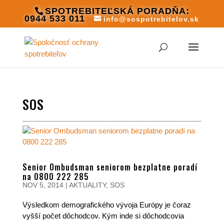
SPOTREBITEĽSKÁ PORADŇA:
0944 533 011
info@sospotrebitelov.sk
SOS
Senior Ombudsman seniorom bezplatne poradí
na 0800 222 285
NOV 5, 2014
|
AKTUALITY
,
SOS
Výsledkom demografického vývoja Európy je čoraz
vyšší počet dôchodcov. Kým inde si dôchodcovia