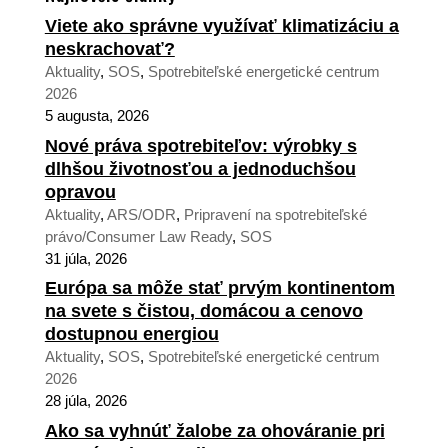
Viete ako správne využívať klimatizáciu a
neskrachovať?
Aktuality
,
SOS
,
Spotrebiteľské energetické centrum
2026
5 augusta, 2026
Nové práva spotrebiteľov: výrobky s
dlhšou životnosťou a jednoduchšou
opravou
Aktuality
,
ARS/ODR
,
Pripravení na spotrebiteľské
právo/Consumer Law Ready
,
SOS
31 júla, 2026
Európa sa môže stať prvým kontinentom
na svete s čistou, domácou a cenovo
dostupnou energiou
Aktuality
,
SOS
,
Spotrebiteľské energetické centrum
2026
28 júla, 2026
Ako sa vyhnúť žalobe za ohováranie pri