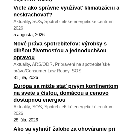
Viete ako správne využívať klimatizáciu a
neskrachovať?
Aktuality
,
SOS
,
Spotrebiteľské energetické centrum
2026
5 augusta, 2026
Nové práva spotrebiteľov: výrobky s
dlhšou životnosťou a jednoduchšou
opravou
Aktuality
,
ARS/ODR
,
Pripravení na spotrebiteľské
právo/Consumer Law Ready
,
SOS
31 júla, 2026
Európa sa môže stať prvým kontinentom
na svete s čistou, domácou a cenovo
dostupnou energiou
Aktuality
,
SOS
,
Spotrebiteľské energetické centrum
2026
28 júla, 2026
Ako sa vyhnúť žalobe za ohováranie pri