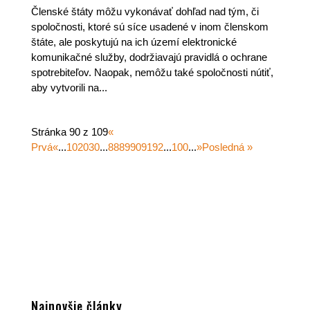
Členské štáty môžu vykonávať dohľad nad tým, či
spoločnosti, ktoré sú síce usadené v inom členskom
štáte, ale poskytujú na ich území elektronické
komunikačné služby, dodržiavajú pravidlá o ochrane
spotrebiteľov. Naopak, nemôžu také spoločnosti nútiť,
aby vytvorili na...
Stránka 90 z 109
«
Prvá
«
...
10
20
30
...
88
89
90
91
92
...
100
...
»
Posledná »
Najnovšie články