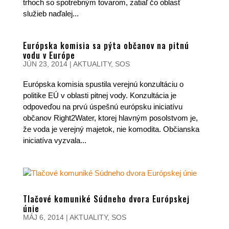
trhoch so spotrebným tovarom, zatiaľ čo oblasť
služieb naďalej...
Európska komisia sa pýta občanov na pitnú
vodu v Európe
JÚN 23, 2014
|
AKTUALITY
,
SOS
Európska komisia spustila verejnú konzultáciu o
politike EÚ v oblasti pitnej vody. Konzultácia je
odpoveďou na prvú úspešnú európsku iniciatívu
občanov Right2Water, ktorej hlavným posolstvom je,
že voda je verejný majetok, nie komodita. Občianska
iniciatíva vyzvala...
Tlačové komuniké Súdneho dvora Európskej
únie
MÁJ 6, 2014
|
AKTUALITY
,
SOS