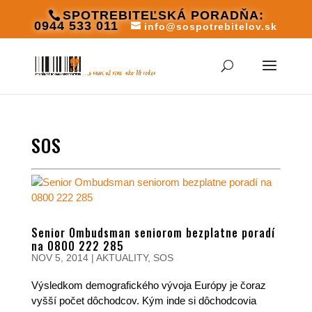
SPOTREBITEĽSKÁ PORADŇA:
0944 533 011
info@sospotrebitelov.sk
SOS
Senior Ombudsman seniorom bezplatne poradí
na 0800 222 285
NOV 5, 2014
|
AKTUALITY
,
SOS
Výsledkom demografického vývoja Európy je čoraz
vyšší počet dôchodcov. Kým inde si dôchodcovia