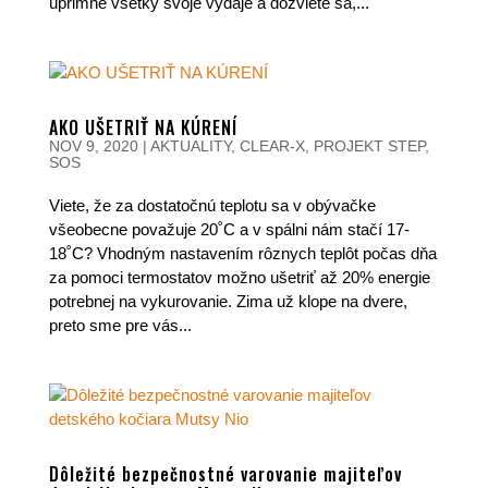
úprimne všetky svoje výdaje a dozviete sa,...
AKO UŠETRIŤ NA KÚRENÍ
NOV 9, 2020
|
AKTUALITY
,
CLEAR-X
,
PROJEKT STEP
,
SOS
Viete, že za dostatočnú teplotu sa v obývačke
všeobecne považuje 20˚C a v spálni nám stačí 17-
18˚C? Vhodným nastavením rôznych teplôt počas dňa
za pomoci termostatov možno ušetriť až 20% energie
potrebnej na vykurovanie. Zima už klope na dvere,
preto sme pre vás...
Dôležité bezpečnostné varovanie majiteľov