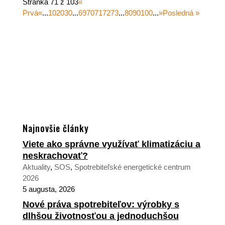
Stránka 71 z 103
«
Prvá
«
...
10
20
30
...
69
70
71
72
73
...
80
90
100
...
»
Posledná »
Najnovšie články
Viete ako správne využívať klimatizáciu a
neskrachovať?
Aktuality
,
SOS
,
Spotrebiteľské energetické centrum
2026
5 augusta, 2026
Nové práva spotrebiteľov: výrobky s
dlhšou životnosťou a jednoduchšou