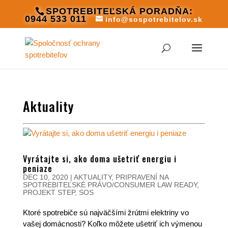
SPOTREBITEĽSKÁ PORADŇA:
0944 533 011
info@sospotrebitelov.sk
Aktuality
Vyrátajte si, ako doma ušetriť energiu i
peniaze
DEC 10, 2020
|
AKTUALITY
,
PRIPRAVENÍ NA
SPOTREBITEĽSKÉ PRÁVO/CONSUMER LAW READY
,
PROJEKT STEP
,
SOS
Ktoré spotrebiče sú najväčšími žrútmi elektriny vo
vašej domácnosti? Koľko môžete ušetriť ich výmenou