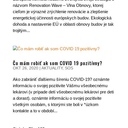
názvom Renovation Wave – Vlna Obnovy, ktorej
cieľom je výrazné zrýchlenie renovácie a zlepšenie
energetickej účinnosti európskych budov. Ekologická
dohoda a nastavenie EÚ v oblasti obnovy budov je tak
trojitým...
Čo mám robiť ak som COVID 19 pozitívny?
OKT 26, 2020
|
AKTUALITY
,
SOS
Ako zabrániť ďalšiemu šíreniu COVID-19? oznámte
informáciu o svojej pozitivite Vášmu všeobecnému
lekárovi (v prípade detí všeobecnému lekárovi pre deti
a dorast). oznámte informáciu o svojej pozitivite
všetkým osobám, s ktorými ste boli v *úzkom
kontakte a to v období...