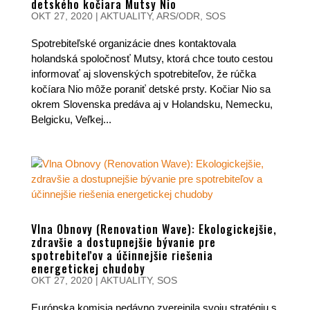
detského kočiara Mutsy Nio
OKT 27, 2020
|
AKTUALITY
,
ARS/ODR
,
SOS
Spotrebiteľské organizácie dnes kontaktovala
holandská spoločnosť Mutsy, ktorá chce touto cestou
informovať aj slovenských spotrebiteľov, že rúčka
kočíara Nio môže poraniť detské prsty. Kočiar Nio sa
okrem Slovenska predáva aj v Holandsku, Nemecku,
Belgicku, Veľkej...
Vlna Obnovy (Renovation Wave): Ekologickejšie,
zdravšie a dostupnejšie bývanie pre
spotrebiteľov a účinnejšie riešenia
energetickej chudoby
OKT 27, 2020
|
AKTUALITY
,
SOS
Európska komisia nedávno zverejnila svoju stratégiu s