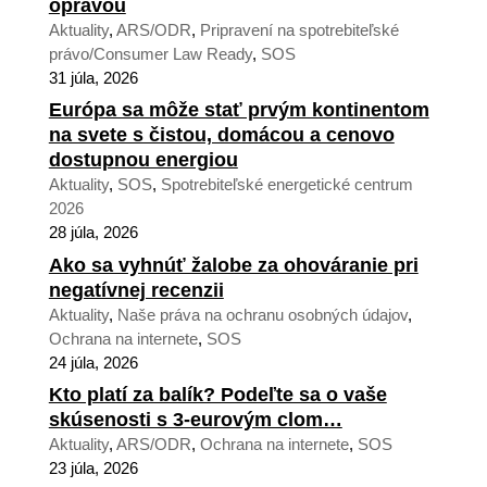
opravou
Aktuality
,
ARS/ODR
,
Pripravení na spotrebiteľské
právo/Consumer Law Ready
,
SOS
31 júla, 2026
Európa sa môže stať prvým kontinentom
na svete s čistou, domácou a cenovo
dostupnou energiou
Aktuality
,
SOS
,
Spotrebiteľské energetické centrum
2026
28 júla, 2026
Ako sa vyhnúť žalobe za ohováranie pri
negatívnej recenzii
Aktuality
,
Naše práva na ochranu osobných údajov
,
Ochrana na internete
,
SOS
24 júla, 2026
Kto platí za balík? Podeľte sa o vaše
skúsenosti s 3-eurovým clom…
Aktuality
,
ARS/ODR
,
Ochrana na internete
,
SOS
23 júla, 2026