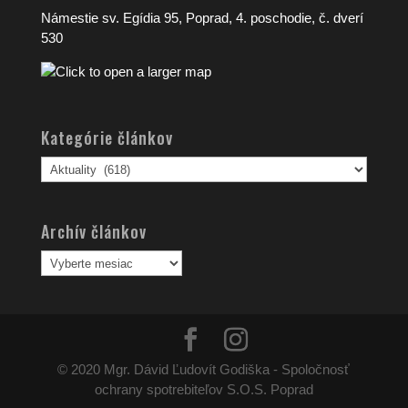
Námestie sv. Egídia 95, Poprad, 4. poschodie, č. dverí
530
Kategórie článkov
Kategórie
článkov
Archív článkov
Archív
článkov
© 2020 Mgr. Dávid Ľudovít Godiška - Spoločnosť
ochrany spotrebiteľov S.O.S. Poprad