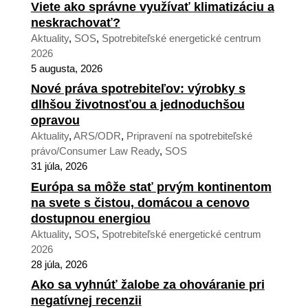
Viete ako správne využívať klimatizáciu a
neskrachovať?
Aktuality
,
SOS
,
Spotrebiteľské energetické centrum
2026
5 augusta, 2026
Nové práva spotrebiteľov: výrobky s
dlhšou životnosťou a jednoduchšou
opravou
Aktuality
,
ARS/ODR
,
Pripravení na spotrebiteľské
právo/Consumer Law Ready
,
SOS
31 júla, 2026
Európa sa môže stať prvým kontinentom
na svete s čistou, domácou a cenovo
dostupnou energiou
Aktuality
,
SOS
,
Spotrebiteľské energetické centrum
2026
28 júla, 2026
Ako sa vyhnúť žalobe za ohováranie pri
negatívnej recenzii