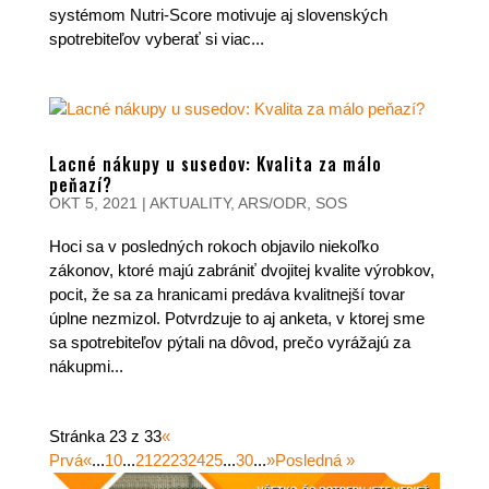
systémom Nutri-Score motivuje aj slovenských
spotrebiteľov vyberať si viac...
Lacné nákupy u susedov: Kvalita za málo
peňazí?
OKT 5, 2021
|
AKTUALITY
,
ARS/ODR
,
SOS
Hoci sa v posledných rokoch objavilo niekoľko
zákonov, ktoré majú zabrániť dvojitej kvalite výrobkov,
pocit, že sa za hranicami predáva kvalitnejší tovar
úplne nezmizol. Potvrdzuje to aj anketa, v ktorej sme
sa spotrebiteľov pýtali na dôvod, prečo vyrážajú za
nákupmi...
Stránka 23 z 33
«
Prvá
«
...
10
...
21
22
23
24
25
...
30
...
»
Posledná »