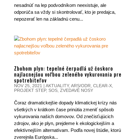
nesadnúť na lep podvodníkom neexistuje, ale
odporúča sa vždy si skontrolovať, kto je predajca,
nepozerať len na základnú cenu...
Zbohom plyn: tepelné čerpadlá už čoskoro
najlacnejšou voľbou zeleného vykurovania pre
spotrebiteľov
NOV 25, 2021
|
AKTUALITY
,
ARS/ODR
,
CLEAR-X
,
PROJEKT STEP
,
SOS
,
ZVEDAVÉ NOSY
Čoraz dramatickejšie dopady klimatickej krízy nás
všetkých v krátkom čase prinútia zmeniť spôsob
vykurovania našich domovov. Od znečisťujúcich
zdrojov, ako je plyn, prejdeme k ekologickejším a
efektívnejším alternatívam. Podľa novej štúdie, ktorú
zverejnila Európska...