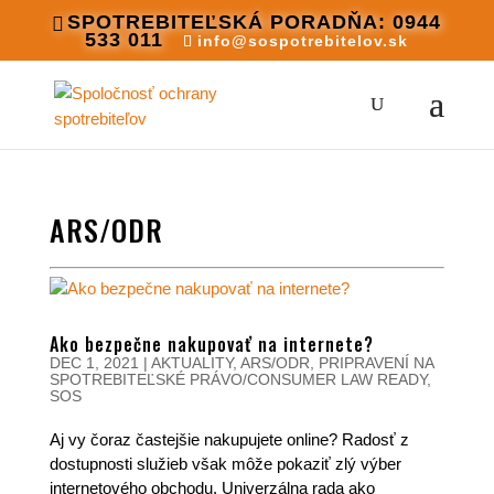
SPOTREBITEĽSKÁ PORADŇA: 0944
533 011
info@sospotrebitelov.sk
ARS/ODR
Ako bezpečne nakupovať na internete?
DEC 1, 2021
|
AKTUALITY
,
ARS/ODR
,
PRIPRAVENÍ NA
SPOTREBITEĽSKÉ PRÁVO/CONSUMER LAW READY
,
SOS
Aj vy čoraz častejšie nakupujete online? Radosť z
dostupnosti služieb však môže pokaziť zlý výber
internetového obchodu. Univerzálna rada ako