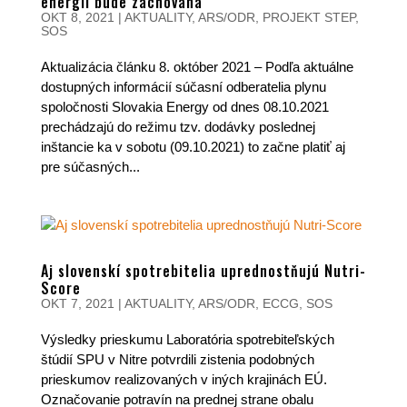
energií bude zachovaná
OKT 8, 2021
|
AKTUALITY
,
ARS/ODR
,
PROJEKT STEP
,
SOS
Aktualizácia článku 8. október 2021 – Podľa aktuálne
dostupných informácií súčasní odberatelia plynu
spoločnosti Slovakia Energy od dnes 08.10.2021
prechádzajú do režimu tzv. dodávky poslednej
inštancie ka v sobotu (09.10.2021) to začne platiť aj
pre súčasných...
Aj slovenskí spotrebitelia uprednostňujú Nutri-
Score
OKT 7, 2021
|
AKTUALITY
,
ARS/ODR
,
ECCG
,
SOS
Výsledky prieskumu Laboratória spotrebiteľských
štúdií SPU v Nitre potvrdili zistenia podobných
prieskumov realizovaných v iných krajinách EÚ.
Označovanie potravín na prednej strane obalu