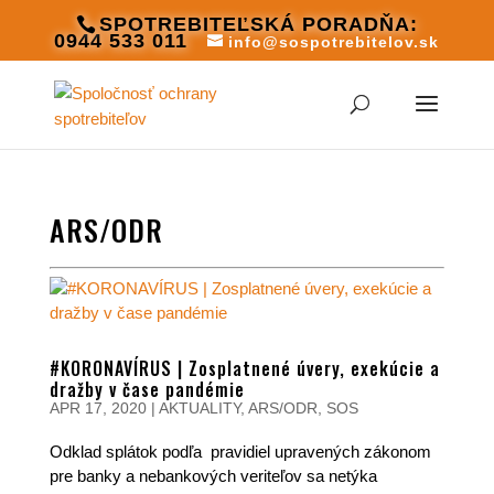
SPOTREBITEĽSKÁ PORADŇA:
0944 533 011
info@sospotrebitelov.sk
ARS/ODR
#KORONAVÍRUS | Zosplatnené úvery, exekúcie a
dražby v čase pandémie
APR 17, 2020
|
AKTUALITY
,
ARS/ODR
,
SOS
Odklad splátok podľa pravidiel upravených zákonom
pre banky a nebankových veriteľov sa netýka