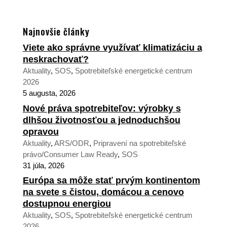
Najnovšie články
Viete ako správne využívať klimatizáciu a
neskrachovať?
Aktuality
,
SOS
,
Spotrebiteľské energetické centrum
2026
5 augusta, 2026
Nové práva spotrebiteľov: výrobky s
dlhšou životnosťou a jednoduchšou
opravou
Aktuality
,
ARS/ODR
,
Pripravení na spotrebiteľské
právo/Consumer Law Ready
,
SOS
31 júla, 2026
Európa sa môže stať prvým kontinentom
na svete s čistou, domácou a cenovo
dostupnou energiou
Aktuality
,
SOS
,
Spotrebiteľské energetické centrum
2026