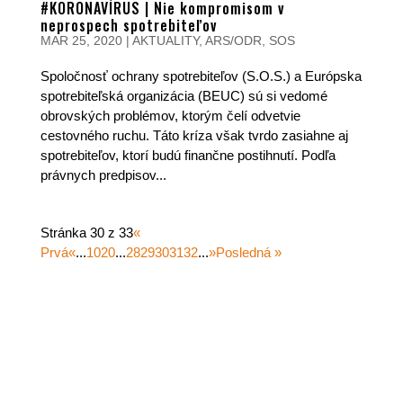
#KORONAVÍRUS | Nie kompromisom v
neprospech spotrebiteľov
MAR 25, 2020
|
AKTUALITY
,
ARS/ODR
,
SOS
Spoločnosť ochrany spotrebiteľov (S.O.S.) a Európska
spotrebiteľská organizácia (BEUC) sú si vedomé
obrovských problémov, ktorým čelí odvetvie
cestovného ruchu. Táto kríza však tvrdo zasiahne aj
spotrebiteľov, ktorí budú finančne postihnutí. Podľa
právnych predpisov...
Stránka 30 z 33
«
Prvá
«
...
10
20
...
28
29
30
31
32
...
»
Posledná »