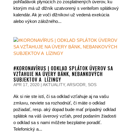
pohľadávok plynúcich zo zosplatnených úverov, ku
ktorým má už dlžník uzatvorený s veriteľom splátkový
kalendár. Ak je voči dlžníkovi už vedená exekúcia
alebo výkon záložného...
#KORONAVÍRUS | ODKLAD SPLÁTOK ÚVEROV SA
VZŤAHUJE NA ÚVERY BÁNK, NEBANKOVÝCH
SUBJEKTOV A LÍZINGY
APR 17, 2020
|
AKTUALITY
,
ARS/ODR
,
SOS
Ak si nie ste istí, či sa odklad vzťahuje aj na vašu
zmluvu, neviete sa rozhodnúť, či máte o odklad
požiadať, resp. aký dopad bude mať prípadný odklad
splátok na váš úverový vzťah, pred podaním žiadosti
o odklad sa s nami môžete bezplatne poradiť.
Telefonický a...